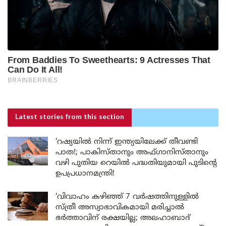
Latest stories
from this section
‘റഷ്യയിൽ നിന്ന് ഇന്ത്യയിലേക്ക് തീവണ്ടി
പാത!; പാകിസ്താനും അഫ്ഗാനിസ്താനും
വഴി പുതിയ റെയിൽ പദ്ധതിയുമായി പുടിന്റെ
ഉപപ്രധാനമന്ത്രി!
‘വിവാഹം കഴിഞ്ഞ് 7 വർഷത്തിനുള്ളിൽ
സ്ത്രീ അസ്വാഭാവികമായി മരിച്ചാൽ
ഭർത്താവിന് രക്ഷയില്ല; അലഹാബാദ്