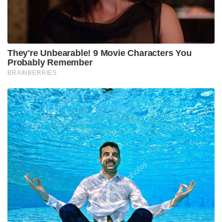
പാകിസ്താനിൽ ലഷ്കർ കമാൻഡർ കൊല്ലപ്പെട്ടു!’:
അജ്ഞാത തോക്കുധാരികളുടെ പേടിസ്വപ്നത്തിൽ
ഭീകരർ
ദിവസങ്ങൾക്ക് മുൻപാണ് തൃണമൂലിന്റെ ഏറ്റവും
മുതിർന്ന നേതാവും രാജ്യസഭാ എംപിയുമായിരുന്ന
സുഖേന്ദു ശേഖർ റോയ് പാർട്ടിയുടെ പ്രാഥമിക
അംഗത്വവും എംപി സ്ഥാനവും രാജിവെച്ചത്.
കൊൽക്കത്തയിലെ ആർ.ജി കർ മെഡിക്കൽ
കോളേജിൽ യുവ ഡോക്ടർ ക്രൂരമായി പീഡിപ്പിക്കപ്പെട്ട്
കൊല്ലപ്പെട്ട സംഭവത്തിൽ മമത സർക്കാരും ബംഗാൾ
പോലീസും തെളിവുകൾ നശിപ്പിക്കാൻ
ശ്രമിച്ചതിനെതിരെ സുഖേന്ദു ശേഖർ റോയ്
പരസ്യമായി രംഗത്തുവന്നിരുന്നു. ഭാരതത്തിന്റെ
ജനാധിപത്യ മൂല്യങ്ങളെയും സ്ത്രീത്വത്തെയും
അപമാനിക്കുന്ന തരത്തിൽ തൃണമൂലിൽ
അരാജകത്വവും അഴിമതിയും കൊള്ളയും മാത്രമാണ്