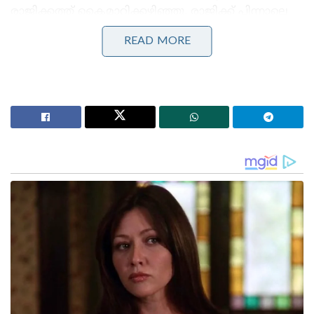
രാജിക്കത്ത് കൈമാറിക്കഴിഞ്ഞു. രാജിക്ക് പിന്നാലെ
സുസ്മിത ദേവ് ഡൽഹിയിൽ വെച്ച് അസം
READ MORE
മുഖ്യമന്ത്രിയും മുതിർന്ന ബിജെപി നേതാവുമായ
ഹിമന്ത ബിശ്വ ശർമ്മയുമായി കൂടിക്കാഴ്ച നടത്തിയത്
തൃണമൂൽ ക്യാമ്പുകളെ അക്ഷരാർത്ഥത്തിൽ
ഞെട്ടിച്ചിരിക്കുകയാണ്. അവർ ഉടൻ തന്നെ
ബിജെപിയിൽ ചേരുമെന്നാണ് ദേശീയ മാധ്യമങ്ങൾ
റിപ്പോർട്ട് ചെയ്യുന്നത്. ഒരേ സമയം രണ്ടു തോണിയിൽ
സഞ്ചരിക്കാൻ താല്പര്യമില്ലെന്നും വ്യക്തിപരവും
രാഷ്ട്രീയവുമായ കാരണങ്ങളാലാണ്
രാജിയെന്നുമാണ് സുസ്മിത ദേവിന്റെ പ്രതികരണം.
Stories you may like
ദേശീയ ചിഹ്നങ്ങളെ അപമാനിക്കുന്നവർക്ക് ഇന്ത്യയിൽ
ജീവിക്കാൻ അർഹതയില്ലെന്ന് യോഗി ആദിത്യനാഥ്:
ലഖ്‌നൗവിൽ തിരംഗ യാത്രയ്ക്ക് തുടക്കം
‘ഭക്ഷണം കഴിച്ചതിന് പിന്നാലെ മരണം;