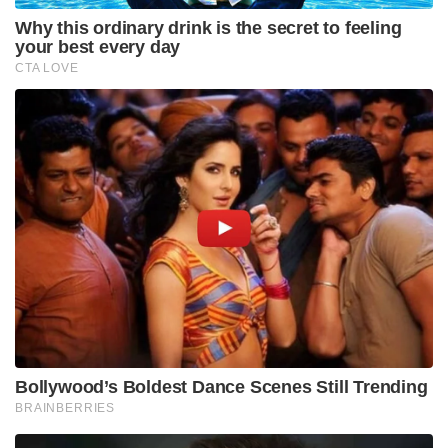
അവശേഷിക്കുന്നതെന്നും ബംഗാളിന്റെ
പുനർനിർമ്മാണത്തിനായി ജനങ്ങൾ ബിജെപിക്ക്
നൽകിയ ചരിത്രപരമായ ജനവിധിയെ
ബഹുമാനിക്കുന്നുവെന്നും പ്രഖ്യാപിച്ചാണ് അദ്ദേഹം
പടിയിറങ്ങിയത്. തൃണമൂലിലെ കള്ളന്മാരും
കൊള്ളക്കാരും മാഫിയകളും മാത്രമാണ് ഇപ്പോൾ
മമതയ്ക്കൊപ്പമുള്ളതെന്നും യഥാർത്ഥ
ദേശസ്നേഹികൾക്ക് അവിടെ നിൽക്കാൻ
കഴിയില്ലെന്നും സുഖേന്ദു തുറന്നടിച്ചിരുന്നു.
ബംഗാളിലെ തിരഞ്ഞെടുപ്പ് തോൽവിക്ക് പിന്നാലെ
മമതയുടെ അപ്രമാദിത്വത്തിനെതിരെ പാർട്ടിയിൽ
ആഭ്യന്തര യുദ്ധം മൂർച്ഛിച്ചിരിക്കുകയാണ്.
നിയമസഭയിൽ പാർട്ടി നിർദ്ദേശിച്ച പ്രതിപക്ഷ
നേതാവിനെ തള്ളി 80 ൽ 61 എംഎൽഎമാരും വിമത
നേതാവായ ഋതബ്രത ബാനർജിയെ പിന്തുണച്ചതോടെ
മമതയുടെ ഭരണം നിയമസഭയ്ക്കുള്ളിൽ തന്നെ
തകർന്നു. ഈ വിമത നീക്കം ഇപ്പോൾ