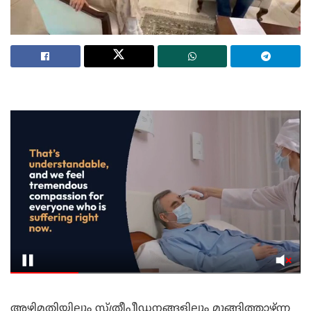
അഴിമതിയിലും സ്ത്രീപീഡനങ്ങളിലും മുങ്ങിത്താഴ്ന്ന