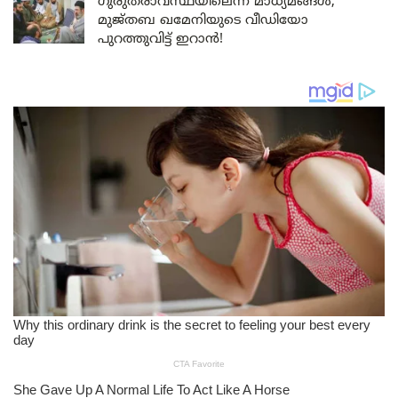
ഗുരുതരാവസ്ഥയിലെന്ന് മാധ്യമങ്ങൾ;
മുജ്തബ ഖമേനിയുടെ വീഡിയോ
പുറത്തുവിട്ട് ഇറാൻ!