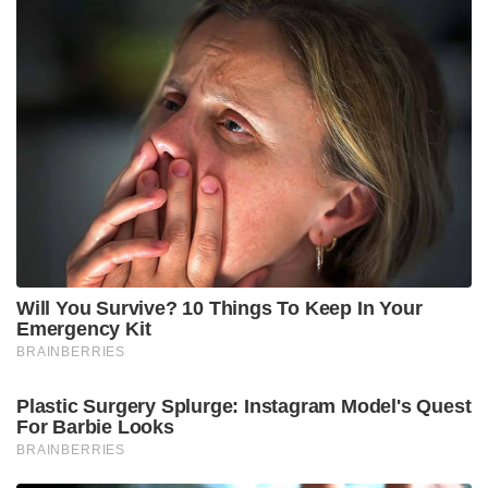
പാർലമെന്റിലേക്കും പടർന്നിരിക്കുകയാണ്.
തൃണമൂലിന്റെ 28 ലോക്സഭാ എംപിമാരിൽ 20 പേരും
മമതയെ കൈവിട്ട് എൻഡിഎ മുന്നണിയുമായി
ചേർന്ന് പ്രവർത്തിക്കാൻ താല്പര്യം പ്രകടിപ്പിച്ച്
ലോക്സഭാ സ്പീക്കർ ഓം ബിർളയ്ക്ക് കത്ത്
നൽകിക്കഴിഞ്ഞു. തൃണമൂൽ എംപിയായ കകോലി
ഘോഷ് ദസ്തിദാറാണ് തങ്ങൾ 20 എംപിമാർ പ്രത്യേക
ബ്ലോക്കായി ഇരുന്ന് കേന്ദ്ര സർക്കാരിന്റെ വികസന
നയങ്ങൾക്കൊപ്പം ചേർന്ന് ബംഗാളിനായി
പ്രവർത്തിക്കുമെന്ന് പ്രഖ്യാപിച്ചത്. സുസ്മിത
ദേവിനെപ്പോലെയുള്ള പ്രമുഖ നേതാക്കൾ കൂടി പാർട്ടി
വിട്ടതോടെ രാജ്യസഭയിലും തൃണമൂലിന്റെ അംഗബലം
കുത്തനെ ഇടിഞ്ഞു.
Tags:
Sushmita Dev