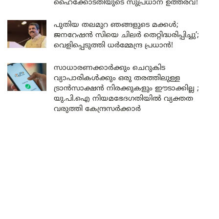
ഹൈക്കോടതിയുടെ സുപ്രധാന ഉത്തരവ്!
പുതിയ തലമുറ ഞങ്ങളുടെ മക്കൾ;
ജനറേഷൻ സിയെ ചിലർ തെറ്റിദ്ധരിപ്പിച്ചു’;
വെളിപ്പെടുത്തി ധർമ്മേന്ദ്ര പ്രധാൻ!
സാധാരണക്കാർക്കും ചെറുകിട
വ്യാപാരികൾക്കും ഒരു തരത്തിലുള്ള
ട്രാൻസാക്ഷൻ നിരക്കുകളും ഈടാക്കില്ല ;
യു.പി.ഐ നിയമഭേദഗതിയിൽ വ്യക്തത
വരുത്തി കേന്ദ്രസർക്കാർ