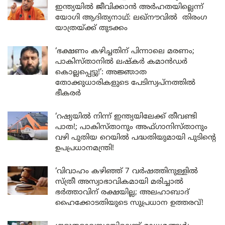
ഇന്ത്യയിൽ ജീവിക്കാൻ അർഹതയില്ലെന്ന്
യോഗി ആദിത്യനാഥ്: ലഖ്‌നൗവിൽ തിരംഗ
യാത്രയ്ക്ക് തുടക്കം
‘ഭക്ഷണം കഴിച്ചതിന് പിന്നാലെ മരണം;
പാകിസ്താനിൽ ലഷ്കർ കമാൻഡർ
കൊല്ലപ്പെട്ടു!’: അജ്ഞാത
തോക്കുധാരികളുടെ പേടിസ്വപ്നത്തിൽ
ഭീകരർ
‘റഷ്യയിൽ നിന്ന് ഇന്ത്യയിലേക്ക് തീവണ്ടി
പാത!; പാകിസ്താനും അഫ്ഗാനിസ്താനും
വഴി പുതിയ റെയിൽ പദ്ധതിയുമായി പുടിന്റെ
ഉപപ്രധാനമന്ത്രി!
‘വിവാഹം കഴിഞ്ഞ് 7 വർഷത്തിനുള്ളിൽ
സ്ത്രീ അസ്വാഭാവികമായി മരിച്ചാൽ
ഭർത്താവിന് രക്ഷയില്ല; അലഹാബാദ്
ഹൈക്കോടതിയുടെ സുപ്രധാന ഉത്തരവ്!