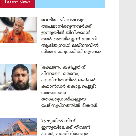
Latest News
ദേശീയ ചിഹ്നങ്ങളെ
അപമാനിക്കുന്നവർക്ക്
ഇന്ത്യയിൽ ജീവിക്കാൻ
അർഹതയില്ലെന്ന് യോഗി
ആദിത്യനാഥ്: ലഖ്‌നൗവിൽ
തിരംഗ യാത്രയ്ക്ക് തുടക്കം
‘ഭക്ഷണം കഴിച്ചതിന്
പിന്നാലെ മരണം;
പാകിസ്താനിൽ ലഷ്കർ
കമാൻഡർ കൊല്ലപ്പെട്ടു!’:
അജ്ഞാത
തോക്കുധാരികളുടെ
പേടിസ്വപ്നത്തിൽ ഭീകരർ
‘റഷ്യയിൽ നിന്ന്
ഇന്ത്യയിലേക്ക് തീവണ്ടി
പാത!; പാകിസ്താനും