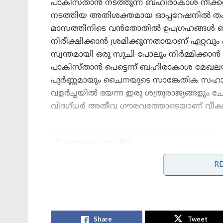
പാകിസ്താൻ നടത്തുന്ന ബഹിരാകാശ നീക്കങ്
നടത്തിയ അതിശക്തമായ ഓപ്പറേഷനിൽ തകർ
മാസത്തിനിടെ വൻതോതിൽ ഉപഗ്രഹങ്ങൾ ബഹ
നിരീക്ഷിക്കാൻ ശ്രമിക്കുന്നതായാണ് ഏറ്റവും 
സ്വന്തമായി ഒരു സൂചി പോലും നിർമ്മിക്കാൻ
പാകിസ്താൻ പെട്ടെന്ന് ബഹിരാകാശ മേഖലയി
പൂർണ്ണമായും ചൈനയുടെ സാങ്കേതിക സഹായവ
വളർച്ചയിൽ ഭയന്ന ഇരു ശത്രുരാജ്യങ്ങളും ച
വിദഗ്ധർ അതീവ ഗൗരവത്തോടെയാണ് വീക്ഷിക
Stories you may like
R
‘റഷ്യയിൽ നിന്ന് ഇന്ത്യയിലേക്ക് തീവണ്ടി
പാത!; പാകിസ്താനും
അഫ്ഗാനിസ്താനും വഴി പുതിയ
റെയിൽ പദ്ധതിയുമായി പുടിന്റെ
ഉപപ്രധാനമന്ത്രി!
ഗുരുതരാവസ്ഥയിലെന്ന് മാധ്യമങ്ങൾ;
Share
Tweet