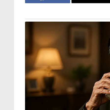
മുജ്തബ ഖമേനിയുടെ വീഡിയോ
പുറത്തുവിട്ട് ഇറാൻ!
സൈനിക നീക്കങ്ങൾ, തന്ത്രപ്രധാനമായ നി
കൃത്യമായി നിരീക്ഷിക്കുക എന്നതുമാത്ര
ഉപഗ്രഹങ്ങളുടെ ലക്ഷ്യം. ഇതിനായി പകൽസ
ശേഷിയുള്ള ഹൈ-റെസല്യൂഷൻ ഇമേജിംഗ്, ഭ
തിരിച്ചറിയാൻ സഹായിക്കുന്ന ഹൈപ്പർസ്പ
കൈമാറാൻ ശേഷിയുള്ള അഡ്വാൻസ്ഡ് റിമോട
ഉപഗ്രഹങ്ങളിൽ ഘടിപ്പിച്ചിരിക്കുന്നത്.
എന്നാൽ ഭാരതാംബയുടെ പരമാധികാരത്തിന
തച്ചുടയ്ക്കാൻ ഇന്ത്യൻ സായുധ സേന പൂർണ്ണ
ഭാരതം കൈവരിച്ച ഉപഗ്രഹ വിരുദ്ധ മിസൈൽ സ
ശൃംഖലയും പാകിസ്ഥാന്റെയും ചൈനയുടെയും
പോന്നതാണ്. ഭാരതത്തിന്റെ ആണവ പ്രതിര
ആണവവാഹക ശേഷിയുള്ള യുദ്ധമുനകൾ സജ്ജ