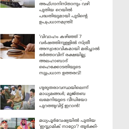
അഫ്ഗാനിസ്താനും വഴി
പുതിയ റെയിൽ
പദ്ധതിയുമായി പുടിന്റെ
ഉപപ്രധാനമന്ത്രി!
‘വിവാഹം കഴിഞ്ഞ് 7
വർഷത്തിനുള്ളിൽ സ്ത്രീ
അസ്വാഭാവികമായി മരിച്ചാൽ
ഭർത്താവിന് രക്ഷയില്ല;
അലഹാബാദ്
ഹൈക്കോടതിയുടെ
സുപ്രധാന ഉത്തരവ്!
ഗുരുതരാവസ്ഥയിലെന്ന്
മാധ്യമങ്ങൾ; മുജ്തബ
ഖമേനിയുടെ വീഡിയോ
പുറത്തുവിട്ട് ഇറാൻ!
മധ്യപൂർവേഷ്യയിൽ പുതിയ
‘ഇസ്ലാമിക് നാറ്റോ’? തുർക്കി-