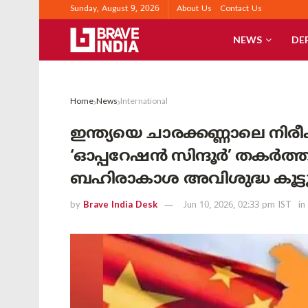
Sunday, August 9, 2026
About Us
Contact Us
NEWS
DE
Home
News
International
ഇന്ത്യയെ ചാരക്കണ്ണാലെ നി
‘ഓപ്പറേഷൻ സിന്ദൂർ’ തകർത
ബഹിരാകാശ അവിശുദ്ധ കൂട്ടുകെ
by
Brave India Desk
Jun 10, 2026, 02:33 pm IST
in