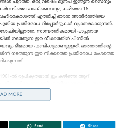
ങൾ പുറത്ത്. ഒരു വർഷം മുൻപ് ഇന്ത്യൻ സൈന്യം
ന്നടിഞ്ഞ പാക് സൈന്യം, കഴിഞ്ഞ 16
ിരാകാശത്ത് എത്തിച്ച് ഭാരത അതിർത്തിയെ
പുതിയ പ്രതിരോധ റിപ്പോർട്ടുകൾ വ്യക്തമാക്കുന്നത്.
 ശേഷിയില്ലാത്ത, സാമ്പത്തികമായി പാപ്പരായ
ൽ നടത്തുന്ന ഈ നീക്കത്തിന് പിന്നിൽ
ും ഭീമമായ ഫണ്ടിംഗുമാണുള്ളത്. ഭാരതത്തിന്റെ
േർന്ന് നടത്തുന്ന ഈ നീക്കത്തെ പ്രതിരോധ രംഗത്തെ
്കുന്നത്.
1961-ൽ രൂപീകൃതമായിട്ടും കഴിഞ്ഞ ആറ്
പതിറ്റാണ്ടിലേറെയായി ഫണ്ടില്ലാതെയും കൃത്യമായ
ലക്ഷ്യങ്ങളില്ലാതെയും നിശ്ചലാവസ്ഥയിലായിരുന്ന
EAD MORE
പാകിസ്താൻ്റെ ബഹിരാകാശ ഏജൻസിയായ
‘സുപാർകോ’ (SUPARCO), 2025 ജനുവരി മുതൽ 2026
ഏപ്രിൽ വരെയുള്ള വെറും 16 മാസത്തിനുള്ളിലാണ്
അരഡസനോളം ഉപഗ്രഹങ്ങൾ വിക്ഷേപിച്ചത്. 60
Send
Share