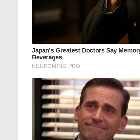
ഏജൻസിയായ സിപ്രിയുടെ (SIPRI) റിപ്പോർട്ടു
മുൻകാലങ്ങളിൽ ശത്രുക്കളുടെ ആക്രമണങ്ങൾ
രീതിയിൽ നിന്നും മാറി, ശത്രുവിന്റെ കോട്ട
ഭാരതത്തിന്റെ സൈനിക ശക്തിയെ മറികടക
നാടകങ്ങൾക്കൊന്നും കഴിയില്ലെന്ന് പ്രതിരോ
പറ്റി ഭാരതത്തിനെതിരെ തിരിയുന്ന പാകിസ്
ഇന്ത്യൻ സൈന്യം ശക്തമായ മറുപടി നൽകുമെന
Tags:
china
pakistan