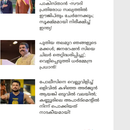
പാകിസ്താൻ -സൗദി
പ്രതിരോധ സഖ്യത്തിൽ
ഈജിപ്തും ചേർന്നേക്കും;
സൂക്ഷ്മമായി നിരീക്ഷിച്ച്
ഇന്ത്യ!
പുതിയ തലമുറ ഞങ്ങളുടെ
മക്കൾ; ജനറേഷൻ സിയെ
ചിലർ തെറ്റിദ്ധരിപ്പിച്ചു’;
വെളിപ്പെടുത്തി ധർമ്മേന്ദ്ര
പ്രധാൻ!
പോലീസിനെ വെല്ലുവിളിച്ച്
ഒളിവിൽ കഴിഞ്ഞ അർജുൻ
ആയങ്കി ഒടുവിൽ വലയിൽ;
കണ്ണൂരിലെ അപാർട്മെന്റിൽ
നിന്ന് പൊക്കിയത്
നാടകീയമായി!