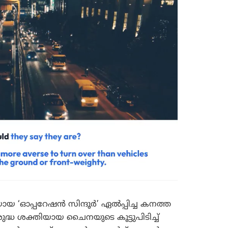
 ‘ഓപ്പറേഷൻ സിന്ദൂർ’ ഏൽപ്പിച്ച കനത്ത
ദ്ധ ശക്തിയായ ചൈനയുടെ കൂട്ടുപിടിച്ച്