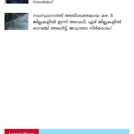
സംശയം!
സംസ്ഥാനത്ത് അതിശക്തമായ മഴ: 8
ജില്ലകളിൽ ഇന്ന് അവധി; ഏഴ് ജില്ലകളിൽ
ഓറഞ്ച് അലർട്ട്, ജാഗ്രതാ നിർദേശം!