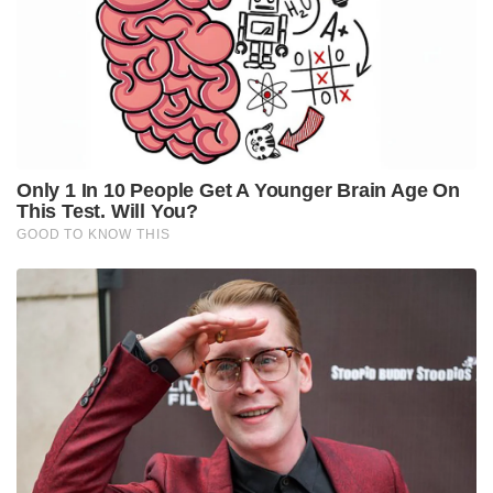
നിഷേധിച്ചതായി റിപ്പോർട്ട് ,മാപ്പ് പറഞ്ഞ് താരം
മദ്യപിച്ച് വാഹനം ഓടിച്ചു, യൂട്യൂബർ ‘ഹെലൻ ഓഫ്
സ്പാർട്ട’യുടെ ലൈസൻസ് സസ്പെൻഡ് ചെയ്തു;
ക്ലാസിലും പങ്കെടുക്കണം!
തമിഴ്നാട്, കർണാടക തുടങ്ങിയ അയൽ
സംസ്ഥാനങ്ങളുടെ മാതൃകയിലാണ് കേരളത്തിലും
കെ.എസ്.ആർ.ടി.സി ബസുകളിൽ സ്ത്രീകൾക്ക്
സൗജന്യ യാത്ര നടപ്പിലാക്കാൻ സർക്കാർ
ഒരുങ്ങുന്നത്. എന്നാൽ യാത്രാ സൌജന്യം പ്രഖ്യാപിച്ച
അയൽ സംസ്ഥാനങ്ങളിൽ കോർപ്പറേഷനുകൾ വലിയ
സാമ്പത്തിക പ്രതിസന്ധി നേരിടുന്നതായും നിരക്ക്
വർദ്ധനവിലേക്ക് കടക്കുന്നതായും
ചൂണ്ടിക്കാണിക്കപ്പെടുന്നുണ്ട്. ഈ പശ്ചാത്തലത്തിൽ,
കൃത്യമായി ശമ്പളവും പെൻഷനും നൽകാൻ
പോലുമാകാതെ നവീകരണത്തിനായി ഓടിയെത്തുന്ന
കെ.എസ്.ആർ.ടി.സിയിൽ ഇത്തരമൊരു പരിഷ്കാരം