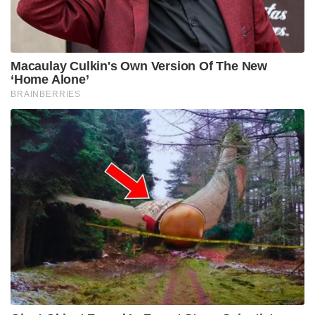
തിരിച്ചടിയാകുമെന്നാണ് ഒരു വിഭാഗത്തിന്റെ വാദം.
Tags:
ksrtc