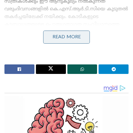
സ്ത്രീകൾക്കും ഈ ആനുകൂല്യം നൽകുന്നത്
വരുംദിവസങ്ങളിൽ കെ.എസ്.ആർ.ടി.സിയെ കൂടുതൽ
തകർച്ചയിലേക്ക് നയിക്കും. കോടികളുടെ
കടബാധ്യതയുള്ള പൊതുഗതാഗത സംവിധാനത്തെ
സംരക്ഷിക്കാനും അതേസമയം ജനങ്ങൾക്ക്
READ MORE
തുല്യനീതി ഉറപ്പാക്കാനും സർക്കാർ തയ്യാറാകണം.
അതിനാൽ സാമ്പത്തികമായി പിന്നോക്കം നിൽക്കുന്ന
സാധാരണക്കാരായ സ്ത്രീകൾക്ക് മാത്രം ഈ
ആനുകൂല്യം പരിമിതപ്പെടുത്തണമെന്നാണ്
സംഘടനയുടെ പ്രധാന ആവശ്യം. സൗജന്യങ്ങൾ
നൽകുമ്പോൾ നികുതിപ്പണം കൃത്യമായി അടയ്ക്കുന്ന
സാധാരണക്കാരായ പുരുഷന്മാരുടെ അവകാശങ്ങൾ
ഹനിക്കപ്പെടുകയാണെന്നും ഇവർ ആരോപിക്കുന്നു.
Stories you may like
‘എങ്ങനെ സംഭവിച്ചുവെന്ന് അറിയില്ല, ക്ഷമ
ചോദിക്കുന്നു; മോഹൻലാലിന് ഓസ്ട്രേലിയൻ വിസ