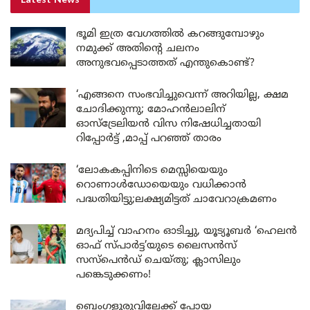
Latest News
ഭൂമി ഇത്ര വേഗത്തിൽ കറങ്ങുമ്പോഴും
നമുക്ക് അതിന്റെ ചലനം
അനുഭവപ്പെടാത്തത് എന്തുകൊണ്ട്?
‘എങ്ങനെ സംഭവിച്ചുവെന്ന് അറിയില്ല, ക്ഷമ
ചോദിക്കുന്നു; മോഹൻലാലിന്
ഓസ്ട്രേലിയൻ വിസ നിഷേധിച്ചതായി
റിപ്പോർട്ട് ,മാപ്പ് പറഞ്ഞ് താരം
‘ലോകകപ്പിനിടെ മെസ്സിയെയും
റൊണാൾഡോയെയും വധിക്കാൻ
പദ്ധതിയിട്ടു;ലക്ഷ്യമിട്ടത് ചാവേറാക്രമണം
മദ്യപിച്ച് വാഹനം ഓടിച്ചു, യൂട്യൂബർ ‘ഹെലൻ
ഓഫ് സ്പാർട്ട’യുടെ ലൈസൻസ്
സസ്പെൻഡ് ചെയ്തു; ക്ലാസിലും
പങ്കെടുക്കണം!
ബെംഗളൂരുവിലേക്ക് പോയ