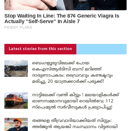
Latest stories
from this section
ബെംഗളൂരുവിലേക്ക് പോയ
കെഎസ്ആർടിസി ബസ് മറിഞ്ഞ്
ദാരുണാപകടം: ഡ്രൈവറും കണ്ടക്ടറും
മരിച്ചു, 20 യാത്രക്കാർക്ക് പരുക്ക്!
നാട്ടിലേക്ക് വണ്ടി കിട്ടും ! മലയാളികൾക്ക്
ഓണസമ്മാനവുമായി റെയിൽവേ; 112
സ്പെഷ്യൽ സർവീസുകൾ പ്രഖ്യാപിച്ചു!
തങ്ങളെ തീവ്രവാദിയാക്കിയത് സിസ്റ്റം:
അർജുൻ ആയങ്കി സംസ്ഥാനം വിട്ടതായി