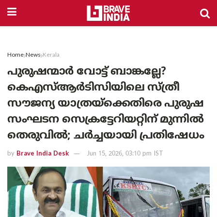
Home
News
Kerala
പുരുഷന്മാർ വോട്ട് ബാങ്കല്ലേ?
കെഎസ്ആർടിസിയിലെ സ്ത്രീ
സൗജന്യ യാത്രയ്‌ക്കെതിരെ പുരുഷ
സംഘടന സെക്രട്ടേറിയറ്റിന് മുന്നിൽ
തെരുവിൽ; ചർച്ചയായി പ്രതിഷേധം
by
Brave India Desk
Jun 15, 2026, 03:10 pm IST