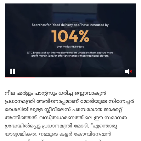
നീല ഷർട്ടും പാന്റസും ധരിച്ച സ്ലൊവാക്യൻ
പ്രധാനമന്ത്രി അതിനൊപ്പമാണ് മോദിയുടെ സിഗ്നേച്ചർ
ശൈലിയിലുള്ള സ്ലീവ്‌ലെസ് പരമ്പരാഗത ജാക്കറ്റ്
അണിഞ്ഞത്. വസ്ത്രധാരണത്തിലെ ഈ സമാനത
ശ്രദ്ധയിൽപ്പെട്ട പ്രധാനമന്ത്രി മോദി, “എന്തൊരു
യാദൃശ്ചികത, നമ്മുടെ കളർ കോമ്പിനേഷൻ