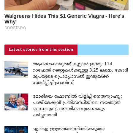
Latest stories
from this section
ആകാശക്കരുത്ത് കൂട്ടാൻ ഇന്ത്യ; 114
റാഫേൽ ജെറ്റുകൾക്കുള്ള 3.25 ലക്ഷം കോടി
രൂപയുടെ പ്രൊപ്പോസൽ ഇന്ത്യയ്ക്ക്
സമർപ്പിച്ച് ഫ്രാൻസ്
മോദിയെ ഫോണിൽ വിളിച്ച് നെതന്യാഹു :
പശ്ചിമേഷ്യൻ പ്രതിസന്ധിയിലെ നയതന്ത്ര
ബന്ധവും പ്രാദേശിക സുരക്ഷയും
ചർച്ചയായി
എ.ഐ ഉള്ളടക്കങ്ങൾക്ക് കടുത്ത