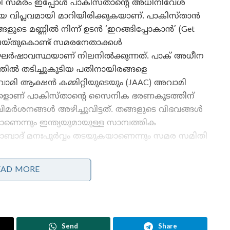
ണി സമരം ഇപ്പോൾ പാകിസ്താന്റെ അധിനിവേശ
ീയ വിപ്ലവമായി മാറിയിരിക്കുകയാണ്. പാകിസ്താൻ
ടെ മണ്ണിൽ നിന്ന് ഉടൻ ‘ഇറങ്ങിപ്പോകാൻ’ (Get
ം ചെയ്തുകൊണ്ട് സമരനേതാക്കൾ
ഷാവസ്ഥയാണ് നിലനിൽക്കുന്നത്. പാക് അധീന
ത്തിൽ തടിച്ചുകൂടിയ പതിനായിരങ്ങളെ
വാമി ആക്ഷൻ കമ്മിറ്റിയുടെയും (JAAC) അവാമി
ാക്കളാണ് പാകിസ്താന്റെ സൈനിക ഭരണകൂടത്തിന്
വിമർശനങ്ങൾ അഴിച്ചുവിട്ടത്. തങ്ങളുടെ വിഭവങ്ങൾ
െന്നും ഇന്ത്യയുമായുള്ള സാമ്പത്തിക
മാബാദ് മനഃപൂർവ്വം തടയുകയാണെന്നും സമര സമിതി
EAD MORE
കേവലം സബ്‌സിഡികൾക്കും
നികുതിയിളവുകൾക്കും വേണ്ടിയുള്ള പ്രാദേശിക
പ്രതിഷേധങ്ങളിൽ നിന്ന് മാറി, പാകിസ്താനിൽ
നിന്നുള്ള പൂർണ്ണമായ സാമ്പത്തിക-രാഷ്ട്രീയ
Send
Share