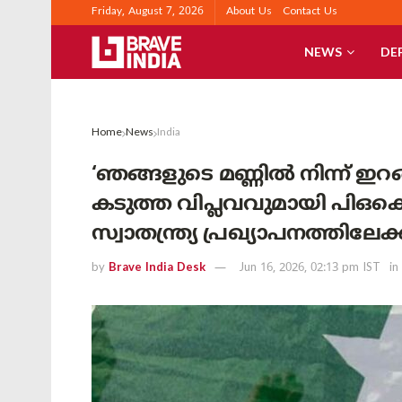
Friday, August 7, 2026
About Us
Contact Us
NEWS
DE
Home
News
India
‘ഞങ്ങളുടെ മണ്ണിൽ നിന്ന് ഇ
കടുത്ത വിപ്ലവവുമായി പിഒകെ!
സ്വാതന്ത്ര്യ പ്രഖ്യാപനത്തിലേക്
by
Brave India Desk
Jun 16, 2026, 02:13 pm IST
in