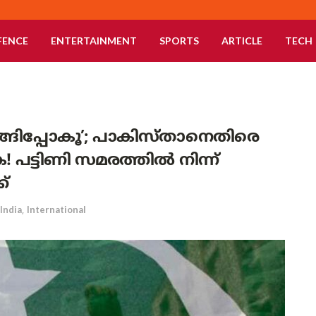
FENCE
ENTERTAINMENT
SPORTS
ARTICLE
TECH
റങ്ങിപ്പോകൂ’; പാകിസ്താനെതിരെ
 പട്ടിണി സമരത്തിൽ നിന്ന്
ക്
India
,
International