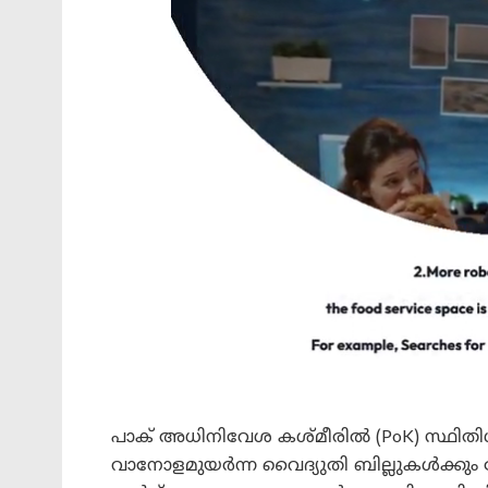
പാക് അധിനിവേശ കശ്മീരിൽ (PoK) സ്ഥിതി
വാനോളമുയർന്ന വൈദ്യുതി ബില്ലുകൾക്കും ഗ