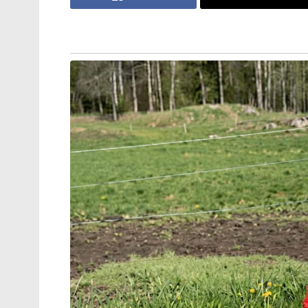
ചെയ്തതെന്ന് പി.ഡി.പി.
ആർ.ജി കർ കേസ്: തെളിവ്
നശിപ്പിക്കലിൽ സമഗ്ര
അന്വേഷണത്തിന് പ്രത്യേക സി.ബി.ഐ
സംഘത്തെ നിയോഗിച്ച് കൽക്കട്ട
ഹൈക്കോടതി
ആഹാരസാധനങ്ങളുടെ ദൗർലഭ്യത്തിനുമെതി
സൈന്യം കടുത്ത അടിച്ചമർത്തലുകളാണ് നട
സബ്‌സിഡിയും വൈദ്യുതി നിരക്കിൽ ചെറിയ 
നിർബന്ധിതരായെങ്കിലും, തങ്ങളുടെ സ്വയ
നിയന്ത്രണത്തെയും കുറിച്ചുള്ള അടിസ്ഥാന 
പരിഹാരമാകില്ലെന്ന നിലപാടിലാണ് സമരക്കാ
മൂലം പിഒകെയിലെ ജനങ്ങൾ വലിയ പട്ടിണിയ
പാക് സൈന്യം കാണുന്നതെന്നും അവർ ആരോപ
സമരത്തിന്റെ പുതിയ രാഷ്ട്രീയ മാറ്റം പ
ഏജൻസിയായ ഐഎസ്ഐയെയും (ISI) ഒരേപോല