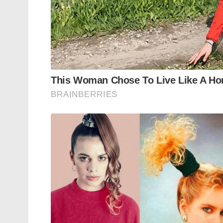
തദ്ദേശീയമായ പ്രകൃതിവിഭവങ്ങൾ മുഴുവൻ 
ലഭിക്കുന്നത് ദാരിദ്ര്യം മാത്രമാണെന്ന് ജനങ
ജമ്മു കശ്മീരിലെ വികസന മുന്നേറ്റങ്ങളും 
ഈ ജനങ്ങളെ വലിയ രീതിയിൽ സ്വാധീനിക്കുന്ന
വിലയിരുത്തുന്നത്. ഇന്ത്യയുമായി അതിർത്ത
സമരനേതാക്കളുടെ ആവശ്യം പാക് ഭരണകൂടത്ത
ദിവസങ്ങളിൽ പാക് സൈന്യവും ജനങ്ങളും തമ്
നീങ്ങുമെന്ന സൂചനകളാണ് മേഖലയിൽ നിന്നും
Tags:
Freedom from occupation'