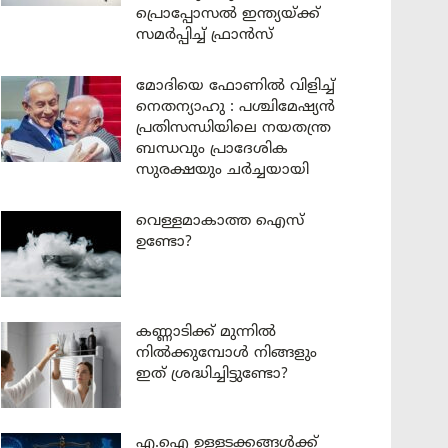
പ്രൊപ്പോസൽ ഇന്ത്യയ്ക്ക്
സമർപ്പിച്ച് ഫ്രാൻസ്
മോദിയെ ഫോണിൽ വിളിച്ച്
നെതന്യാഹു : പശ്ചിമേഷ്യൻ
പ്രതിസന്ധിയിലെ നയതന്ത്ര
ബന്ധവും പ്രാദേശിക
സുരക്ഷയും ചർച്ചയായി
വെള്ളമാകാത്ത ഐസ്
ഉണ്ടോ?
കണ്ണാടിക്ക് മുന്നിൽ
നിൽക്കുമ്പോൾ നിങ്ങളും
ഇത് ശ്രദ്ധിച്ചിട്ടുണ്ടോ?
എ.ഐ ഉള്ളടക്കങ്ങൾക്ക്