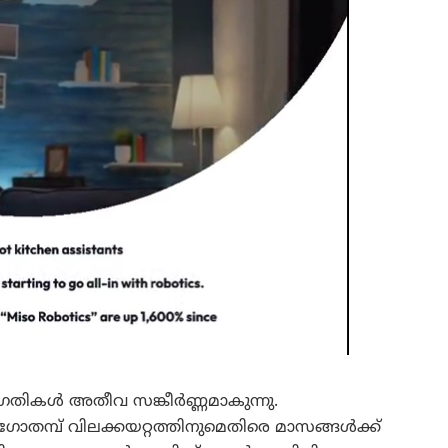
ഗതികൾ അതീവ സങ്കീർണ്ണമാകുന്നു.
ോതമ്പ് വിലക്കയറ്റത്തിനുമെതിരെ മാസങ്ങൾക്ക്