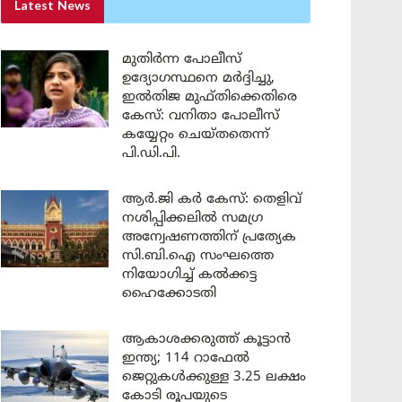
Latest News
മുതിർന്ന പോലീസ്
ഉദ്യോഗസ്ഥനെ മർദ്ദിച്ചു,
ഇൽതിജ മുഫ്തിക്കെതിരെ
കേസ്: വനിതാ പോലീസ്
കയ്യേറ്റം ചെയ്തതെന്ന്
പി.ഡി.പി.
ആർ.ജി കർ കേസ്: തെളിവ്
നശിപ്പിക്കലിൽ സമഗ്ര
അന്വേഷണത്തിന് പ്രത്യേക
സി.ബി.ഐ സംഘത്തെ
നിയോഗിച്ച് കൽക്കട്ട
ഹൈക്കോടതി
ആകാശക്കരുത്ത് കൂട്ടാൻ
ഇന്ത്യ; 114 റാഫേൽ
ജെറ്റുകൾക്കുള്ള 3.25 ലക്ഷം
കോടി രൂപയുടെ