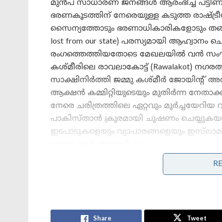
മുൻപ് സാധാരണ ജനങ്ങൾ ആരംഭിച്ച പട്ടി
ഭരണകൂടത്തിന് നേരെയുള്ള കടുത്ത രാഷ്ട്ര
സൈന്യത്തോടും ഭരണാധികാരികളോടും തങ്ങളു
lost from our state) പരസ്യമായി ആഹ്വാന
രംഗത്തെത്തിയതോടെ മേഖലയിൽ വൻ സംഘർ
കശ്മീരിലെ രാവലാകോട്ട് (Rawalakot) നഗര
സാക്ഷിനിർത്തി ജമ്മു കശ്മീർ ജോയിന്റ് അ
ആക്ഷൻ കമ്മിറ്റിയുടെയും മുതിർന്ന നേത
നേരെ ചരിത്രത്തിലെ ഏറ്റവും മൂർച്ചയേറിയ 
പാകിസ്താൻ ക്രൂരമായി ചൂഷണം ചെയ്യുകയാണ
ഇടപാടുകളെയും വ്യാപാരങ്ങളെയും ഇസ്‌ലാ
നേതാക്കൾ തുറന്നടിച്ചു.
R
Stories you may like
മുതിർന്ന പോലീസ് ഉദ്യോഗസ്ഥനെ
മർദ്ദിച്ചു, ഇൽതിജ മുഫ്തിക്കെതിരെ
Share
Tweet
കേസ്: വനിതാ പോലീസ് കയ്യേറ്റം