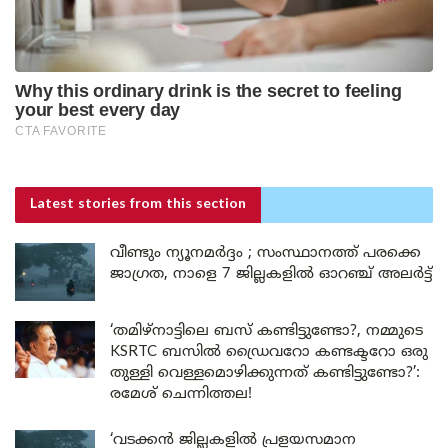
Latest stories
from this section
വീണ്ടും ന്യൂനമർദ്ദം ; സംസ്ഥാനത്ത് പരക്കെ
ജാഗ്രത, നാളെ 7 ജില്ലകളിൽ ഓറഞ്ച് അലർട്ട്
‘തമിഴ്‌നാട്ടിലെ ബസ് കണ്ടിട്ടുണ്ടോ?, നമ്മുടെ
KSRTC ബസിൽ ഡ്രൈവറോ കണ്ടക്ടറോ ഒരു
തുള്ളി വെള്ളമൊഴിക്കുന്നത് കണ്ടിട്ടുണ്ടോ?’:
രമേശ് ചെന്നിത്തല!
‘വടക്കൻ ജില്ലകളിൽ പ്രളയസമാന