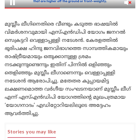
മുസ്ലീം ലീഗിനെതിരെ വീണ്ടും കടുത്ത ഭാഷയിൽ
വിമർശനവുമായി എസ്എൻഡിപി യോഗം ജനറൽ
സെക്രട്ടറി വെള്ളാപ്പള്ളി നടേശൻ. കേരളത്തിൽ
ഭൂരിപക്ഷ ഹിന്ദു ജനവിഭാഗത്തെ സാമ്പത്തികമായും
രാഷ്ട്രീയമായും ഒതുക്കാനുള്ള ശ്രമം
നടക്കുന്നുണ്ടെന്നും ഇതിന് പിന്നിൽ ഒളിഞ്ഞും
തെളിഞ്ഞും മുസ്ലീം ലീഗാണെന്നും വെള്ളാപ്പള്ളി
നടേശൻ ആരോപിച്ചു. മതേതര കുപ്പായമിട്ട
ലക്ഷണമൊത്ത വർഗീയ സംഘടനയാണ് മുസ്ലീം ലീഗ്
എന്ന് എസ്എൻഡിപി യോഗത്തിന്റെ മുഖപത്രമായ
‘യോഗനാദം’ എഡിറ്റോറിയലിലൂടെ അദ്ദേഹം
ആവർത്തിച്ചു.
Stories you may like