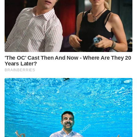
വെള്ളാപ്പള്ളി നടേശൻ യോഗനാദത്തിൽ കുറിച്ചു.
വരും ദിവസങ്ങളിൽ വലിയ രാഷ്ട്രീയ ചർച്ചകൾക്കും
മുന്നണി മാറ്റ ചിന്തകൾക്കും വഴിവെക്കുന്നതാണ്
വെള്ളാപ്പള്ളിയുടെ പുതിയ എഡിറ്റോറിയൽ.
Tags:
vellappalli nadesan