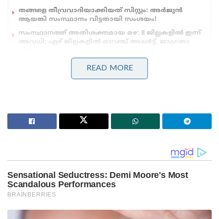
തങ്ങളെ തീവ്രവാദിയാക്കിയത് സിസ്റ്റം: അർജുൻ
ആയങ്കി സംസ്ഥാനം വിട്ടതായി സംശയം!
സംസ്ഥാനത്ത് അതിശക്തമായ മഴ: 8 ജില്ലകളിൽ ഇന്ന്
അവധി; ഏഴ് ജില്ലകളിൽ ഓറഞ്ച് അലർട്ട്, ജാഗ്രതാ
നിർദേശം!
READ MORE
ലീഗ് എക്കാലത്തും വർഗീയമായി മാത്രമാണ്
പ്രവർത്തിച്ചിട്ടുള്ളത്. ലീഗിന്റെ ജനപ്രതിനിധികളും,
അവർ ഭരിച്ചിരുന്ന വകുപ്പുകളിലെ പേഴ്സണൽ
സ്റ്റാഫുകളും, ആ വകുപ്പുകളിലെ പ്രധാന
തസ്തികകളിൽ ഇരിക്കുന്നവരും പരിശോധിച്ചാൽ
ഇതിന്റെ കൃത്യമായ തെളിവ് ലഭിക്കുമെന്നും അദ്ദേഹം
ചൂണ്ടിക്കാട്ടി. ‘മതമാണ് പ്രശ്നം’ എന്ന് മുൻപ് ലീഗ്
നേതാവ് കെ.എം. ഷാജി നടത്തിയ പ്രസംഗം
കേരളത്തിൽ ആരും മറന്നിട്ടില്ലെന്നും വെള്ളാപ്പള്ളി
ഓർമ്മിപ്പിച്ചു. ലീഗിനെ രാഷ്ട്രീയമായി
എതിർക്കുന്നവർക്ക് പോലും ഇത്തരം