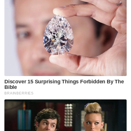
യാഥാർത്ഥ്യങ്ങൾ തുറന്നുകാട്ടാൻ ഭയമാണ്. എന്നാൽ
തനിക്ക് ആ ഭയമില്ലെന്നും ഇതിന്റെ പേരിൽ തന്നെ
വർഗീയവാദിയാക്കാൻ ശ്രമിക്കുന്നവർ അങ്ങനെ
ചെയ്തോട്ടെയെന്നും വെള്ളാപ്പള്ളി വെല്ലുവിളിച്ചു.
കേരളത്തിലെ ചില സാമൂഹ്യയാഥാർത്ഥ്യങ്ങൾ
തുറന്നുപറഞ്ഞതിന്റെ പേരിൽ തന്നെ ചിലർ
തിരഞ്ഞുപിടിച്ച് ആക്ഷേപിക്കുകയാണെന്നും
വെള്ളാപ്പള്ളി നടേശൻ ആരോപിച്ചു. ഇതൊരു
തെറ്റായാണ് വ്യാഖ്യാനിക്കുന്നതെങ്കിൽ, ആ തെറ്റ്
പൂർവ്വാധികം ശക്തിയോടെ തുടരാൻ തന്നെയാണ്
തന്റെ തീരുമാനം. ഇത്തരം ഉമ്മാക്കികൾക്ക് മുന്നിൽ
ഭയന്നോടുന്നവനല്ല താനെന്നും തന്റെ സംഘടനയെന്നും
അദ്ദേഹം വ്യക്തമാക്കി. സമുദായ അംഗങ്ങളെയും
ഹിന്ദു ജനവിഭാഗങ്ങളെയും പിന്നോട്ട് അടിക്കാനുള്ള
നീക്കങ്ങൾക്കെതിരെ ശക്തമായ നിലപാടുമായി
മുന്നോട്ട് പോകുമെന്നും, അധമമായ മാധ്യമ
വിചാരണകൾക്ക് മുന്നിൽ മുട്ടുമടക്കില്ലെന്നും