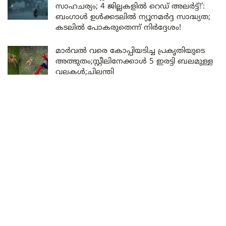
സാഹചര്യം; 4 ജില്ലകളിൽ റെഡ് അലർട്ട്!’:
ബംഗാൾ ഉൾക്കടലിൽ ന്യൂനമർദ്ദ സാദ്ധ്യത;
കടലിൽ പോകരുതെന്ന് നിർദ്ദേശം!
മാർവൽ വരെ കോപ്പിയടിച്ച പ്രകൃതിയുടെ
അത്ഭുതം;സ്റ്റീലിനേക്കാൾ 5 ഇരട്ടി ബലമുള്ള
വലകൾ;ചിലന്തി