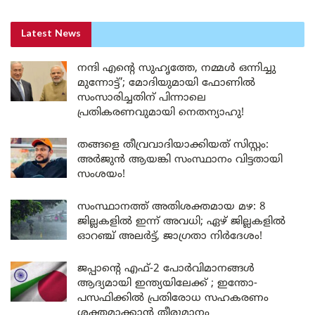
Latest News
നന്ദി എൻ്റെ സുഹൃത്തേ, നമ്മൾ ഒന്നിച്ചു
മുന്നോട്ട്’; മോദിയുമായി ഫോണിൽ
സംസാരിച്ചതിന് പിന്നാലെ
പ്രതികരണവുമായി നെതന്യാഹു!
തങ്ങളെ തീവ്രവാദിയാക്കിയത് സിസ്റ്റം:
അർജുൻ ആയങ്കി സംസ്ഥാനം വിട്ടതായി
സംശയം!
സംസ്ഥാനത്ത് അതിശക്തമായ മഴ: 8
ജില്ലകളിൽ ഇന്ന് അവധി; ഏഴ് ജില്ലകളിൽ
ഓറഞ്ച് അലർട്ട്, ജാഗ്രതാ നിർദേശം!
ജപ്പാന്റെ എഫ്-2 പോർവിമാനങ്ങൾ
ആദ്യമായി ഇന്ത്യയിലേക്ക് ; ഇന്തോ-
പസഫിക്കിൽ പ്രതിരോധ സഹകരണം
ശക്തമാക്കാൻ തീരുമാനം