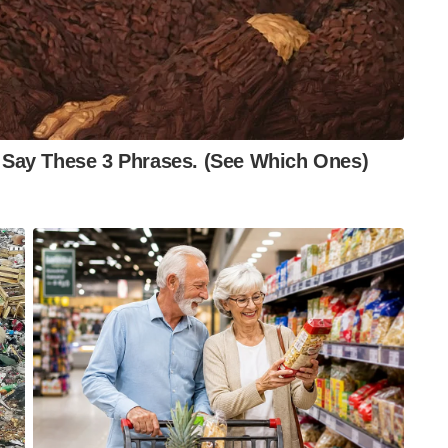
ുവിട്ടാലും അതിനെ പ്രതിരോധിക്കാൻ ഭാരതത്തിന്റെ
റം, വടക്കുകിഴക്കൻ ഭാരതത്തിന്റെ
ം ഉറപ്പാക്കുന്ന ഒന്നാണ് ഭാരതത്തിന്റെ ഈ
ടാകുന്ന പ്രകൃതിവിരുദ്ധമായ ജലപ്രവാഹങ്ങളെ
ലിലെയും പ്രളയസാധ്യതകളെ ഇല്ലാതാക്കാനും ഈ
കുകിഴക്കൻ അതിർത്തി മേഖലകളിൽ അത്യാധുനിക
ദീ നിരീക്ഷണ ശൃംഖലകളും അടിസ്ഥാന സൗകര്യങ്ങളും
്രുക്കളുടെ ഒരു ഭീഷണിക്കും മുന്നിൽ ഭാരതം ഇനി
ന്ത്രപ്രധാന നീക്കത്തിലൂടെ മോദി സർക്കാർ