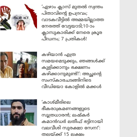
‘ഏഴാം ക്ലാസ് മുതൽ സ്വന്തം
പിതാവിന്റെ ഉപദ്രവം;
വാടകവീട്ടിൽ അമ്മയില്ലാത്ത
നേരത്ത് വേട്ടയാടി;10-ാം
ക്ലാസുകാരിക്ക് നേരെ ക്രൂര
പീഡനം; 7 പ്രതികൾ!
കഴിയാൻ എത്ര
സമയമെടുക്കും, ഞങ്ങൾക്ക്
കുളിക്കാനും ഭക്ഷണം
കഴിക്കാനുമുണ്ട്!’: അച്ഛന്റെ
സംസ്കാരചടങ്ങിനിടെ
വീഡിയോ കോളിൽ മക്കൾ
‘കാശ്മീരിലെ
ഭീകരാക്രമണങ്ങളുടെ
സൂത്രധാരൻ; ലഷ്കർ
കമാൻഡർ ലതീഫ് ഭട്ടിനായി
വലവീശി സുരക്ഷാ സേന!’:
തലയ്ക്ക് 15 ലക്ഷം