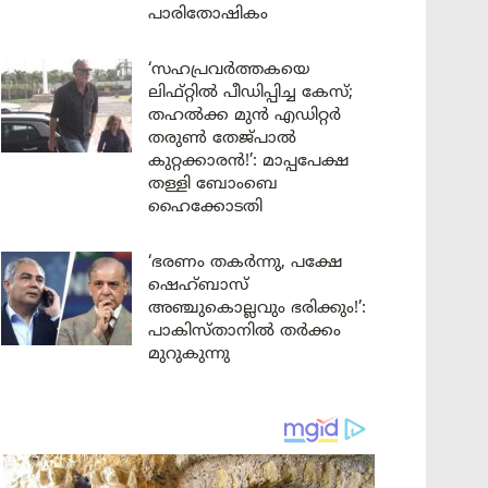
പാരിതോഷികം
‘സഹപ്രവർത്തകയെ
ലിഫ്റ്റിൽ പീഡിപ്പിച്ച കേസ്;
തഹൽക്ക മുൻ എഡിറ്റർ
തരുൺ തേജ്പാൽ
കുറ്റക്കാരൻ!’: മാപ്പപേക്ഷ
തള്ളി ബോംബെ
ഹൈക്കോടതി
‘ഭരണം തകർന്നു, പക്ഷേ
ഷെഹ്ബാസ്
അഞ്ചുകൊല്ലവും ഭരിക്കും!’:
പാകിസ്താനിൽ തർക്കം
മുറുകുന്നു