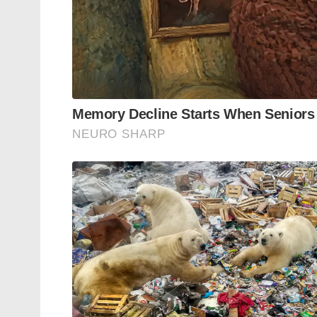
ചൈന വെള്ളം തടഞ്ഞുനിർത്തിയാലും തിരിച്ച
സിയാങ് അണക്കെട്ടിന് സാധിക്കും.
വെറുമൊരു ജലവൈദ്യുത പദ്ധതി എന്നതിനപ്പു
ഭൂമിശാസ്ത്രപരവും സൈനികവുമായ മേധാവിത്വ
പുതിയ നീക്കം. ചൈനയുടെ ഭാഗത്തുനിന്നുണ്
തടഞ്ഞുനിർത്താനും അസമിലെയും അരുണാച
ഡാമിന് കഴിയും. ഇതിനൊപ്പം തന്നെ വടക്
ഫ്ലഡ് ഫോർകാസ്റ്റിംഗ് സംവിധാനങ്ങളും ന
ഭാരതം അതിവേഗം വികസിപ്പിക്കുന്നുണ്ട്. ശത
തലകുനിക്കില്ലെന്ന ഉറച്ച സന്ദേശമാണ് ഈ ത
ലോകത്തിന് നൽകുന്നത്.
Tags:
China Begins Building