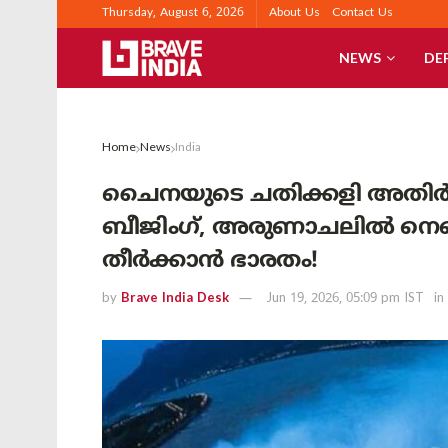
Thursday, August 6, 2026
About Us
Contact Us
NEWS
DE
Home
News
India
ചൈനയുടെ ചതിക്കളി അതിർത
ബീജിംഗ്, അരുണാചലിൽ നെഞ്ചു
തീർക്കാൻ ഭാരതം!
by
Brave India Desk
Jun 19, 2026, 05:09 pm IST
in