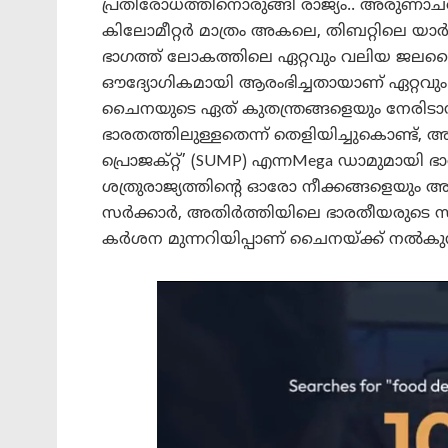
പ്രതിരോധത്തിനൊരുങ്ങി രാജ്യം.. അരുണാചൽ
കിലോമീറ്റർ മാത്രം അകലെ, തിബറ്റിലെ യാർ
ഭാഗത്ത് ലോകത്തിലെ ഏറ്റവും വലിയ ജലവൈ
ഔദ്യോഗികമായി ആരംഭിച്ചതായാണ് ഏറ്റവും പു
ചൈനയുടെ ഏത് കുതന്ത്രങ്ങളെയും നേരിടാ
ഭാരതത്തിലുള്ളതെന്ന് തെളിയിച്ചുകൊണ്ട്,
പ്രൊജക്റ്റ്’ (SUMP) എന്നMega ഡാമുമായി
ശത്രുരാജ്യത്തിന്റെ ഓരോ നീക്കങ്ങളെയും അ
സർക്കാർ, അതിർത്തിയിലെ ഭാരതീയരുടെ സു
കർശന മുന്നറിയിപ്പാണ് ചൈനയ്ക്ക് നൽകുന്