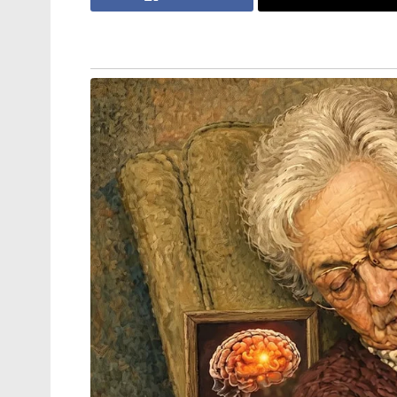
ലക്ഷം കോടി രൂപ (13 ബില്യൺ യുഎസ് ഡോളർ
പൂർത്തിയാകുന്നതോടെ പ്രതിവർഷം 47 ബില്യൺ
ഭാരതത്തിന് സാധിക്കും.
Stories you may like
എഫ്.സി.ആർ.എ ബിൽ ക്രൂരമെന്ന്
പ്രതിപക്ഷം ; ബഹളവുമായി രാഹുലും
സംഘവും; പാർലമെന്റ് സ്തംഭനം
തുടരുന്നു
‘ഗുണ്ടാത്തലവൻ അതീഖ് അഹമ്മദിന്റെ
ഇളയ മകനും വാഹനാപകടത്തിൽ
കൊല്ലപ്പെട്ടു; ജയിലിലുള്ള സഹോദരനെ
കാണാൻ പോകും വഴി ദുരന്തം
സുതാര്യത വേണമെന്നും വിവരങ്ങൾ പങ്കു
ആവശ്യപ്പെടാൻ മുൻകാലങ്ങളിൽ നിന്ന് വ്യത്യസ