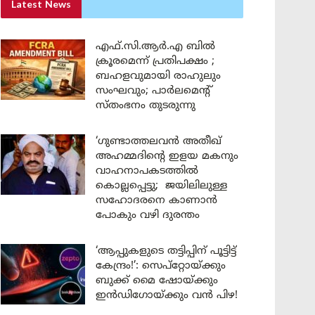
Latest News
എഫ്.സി.ആർ.എ ബിൽ
ക്രൂരമെന്ന് പ്രതിപക്ഷം ;
ബഹളവുമായി രാഹുലും
സംഘവും; പാർലമെന്റ്
സ്തംഭനം തുടരുന്നു
‘ഗുണ്ടാത്തലവൻ അതീഖ്
അഹമ്മദിന്റെ ഇളയ മകനും
വാഹനാപകടത്തിൽ
കൊല്ലപ്പെട്ടു; ജയിലിലുള്ള
സഹോദരനെ കാണാൻ
പോകും വഴി ദുരന്തം
‘ആപ്പുകളുടെ തട്ടിപ്പിന് പൂട്ടിട്ട്
കേന്ദ്രം!’: സെപ്റ്റോയ്ക്കും
ബുക്ക് മൈ ഷോയ്ക്കും
ഇൻഡിഗോയ്ക്കും വൻ പിഴ!