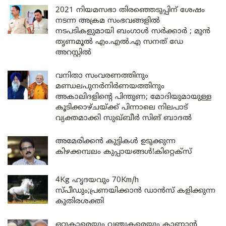
2021 നിയമസഭാ തിരഞ്ഞെടുപ്പിന് ശേഷം
നടന്ന അക്രമ സംഭവങ്ങളിൽ
നടപടികളുമായി ബംഗാൾ സർക്കാർ ; മുൻ
തൃണമൂൽ എം.എൽ.എ സനത് ഡേ
അറസ്റ്റിൽ
വനിതാ സംവരണത്തിനും
മണ്ഡലപുനർനിർണയത്തിനും
അകാലിദളിന്റെ പിന്തുണ; മോദിയുമായുള്ള
കൂടിക്കാഴ്ചയ്ക്ക് പിന്നാലെ നിലപാട്
വ്യക്തമാക്കി സുഖ്ബീർ സിങ് ബാദൽ
അമേരിക്കൻ കുട്ടികൾ ഉടുക്കുന്ന
കിഴക്കമ്പലം കുപ്പായങ്ങൾ!കിറ്റെക്സ്
4Kg ഹൃദയവും 70Km/h
സ്പീഡും;പ്രണയിക്കാൻ ഡാൻസ് കളിക്കുന്ന
കുതിരശക്തി
ഒറ്റുകാരെയും വഞ്ചകരെയും കാണാൻ