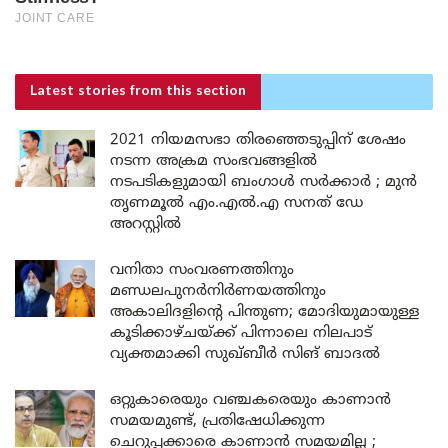
Latest stories
from this section
2021 നിയമസഭാ തിരഞ്ഞെടുപ്പിന് ശേഷം
നടന്ന അക്രമ സംഭവങ്ങളിൽ
നടപടികളുമായി ബംഗാൾ സർക്കാർ ; മുൻ
തൃണമൂൽ എം.എൽ.എ സനത് ഡേ
അറസ്റ്റിൽ
വനിതാ സംവരണത്തിനും
മണ്ഡലപുനർനിർണയത്തിനും
അകാലിദളിന്റെ പിന്തുണ; മോദിയുമായുള്ള
കൂടിക്കാഴ്ചയ്ക്ക് പിന്നാലെ നിലപാട്
വ്യക്തമാക്കി സുഖ്ബീർ സിങ് ബാദൽ
ഒറ്റുകാരെയും വഞ്ചകരെയും കാണാൻ
സമയമുണ്ട്, പ്രതിഷേധിക്കുന്ന
ചെറുപ്പക്കാരെ കാണാൻ സമയമില്ല ;