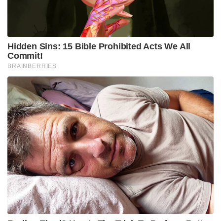
വർദ്ധിപ്പിക്കാനും ഈ പുതിയ പദ്ധതിയിലൂടെ
സാധിക്കുമെന്ന് പ്രതിരോധ മന്ത്രാലയം വ്യക്തമാക്കി.
നാവികസേനയുടെ യുദ്ധക്കപ്പലുകൾക്ക് ആവശ്യമായ
സമഗ്രമായ ലൈഫ് സൈക്കിൾ പിന്തുണയും
അറ്റകുറ്റപ്പണികളും ഇനി മുതൽ ഇന്ത്യയിൽ തന്നെ
ലഭ്യമാകുമെന്നത് കപ്പലുകളുടെ പ്രവർത്തന സജ്ജത
ഇരട്ടിയാക്കും. വിദേശ കമ്പനികളുടെ
കുത്തകയായിരുന്ന കപ്പൽ പവർ പ്ലാന്റ് നിർമ്മാണ
മേഖലയിലേക്ക് ഇന്ത്യൻ കമ്പനി ചുവടുവെക്കുന്നത്
രാജ്യത്തിന്റെ പ്രതിരോധ സ്വയംപര്യാപ്തതയുടെ
പുതിയ തെളിവാണ്.
Tags:
Indian firm to build