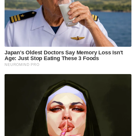
സംവിധാനത്തിൽ കുറഞ്ഞത് 60 ശതമാനം തദ്ദേശീയ
സാങ്കേതികവിദ്യയും അസംസ്‌കൃത വസ്തുക്കളും
അടങ്ങിയിരിക്കണമെന്നാണ് വ്യവസ്ഥ.
Stories you may like
സാധാരണക്കാർക്കും ചെറുകിട വ്യാപാരികൾക്കും ഒരു
തരത്തിലുള്ള ട്രാൻസാക്ഷൻ നിരക്കുകളും ഈടാക്കില്ല
; യു.പി.ഐ നിയമഭേദഗതിയിൽ വ്യക്തത വരുത്തി
കേന്ദ്രസർക്കാർ
‘ഡിഗ്രി കൊണ്ട് ഇപ്പോൾ ഒരു പ്രയോജനവുമില്ല,
രാജ്യത്ത് എല്ലാ തൊഴിൽ വാതിലുകളും അടഞ്ഞു’ ;
‘ഛാത്രോം കീ ഗൂഞ്ച്’ വിദ്യാർത്ഥി സംഗമത്തിൽ
രാഹുൽ ഗാന്ധി
തന്ത്രപ്രധാനമായ പ്രതിരോധ സാങ്കേതികവിദ്യകളിൽ
വിദേശ രാജ്യങ്ങളെ ആശ്രയിക്കുന്നത് കുറയ്ക്കാനും
ആഭ്യന്തര നിർമ്മാണ ശേഷി വൻതോതിൽ