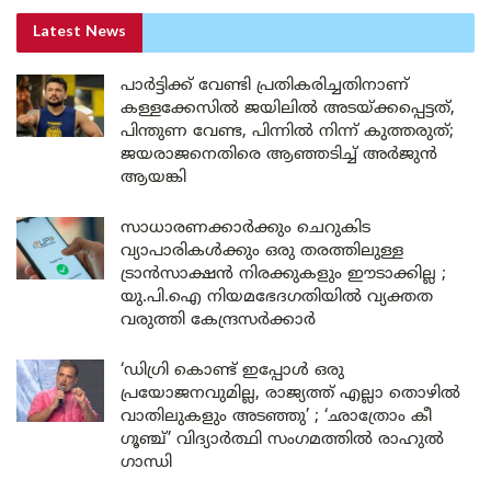
Latest News
പാർട്ടിക്ക് വേണ്ടി പ്രതികരിച്ചതിനാണ്
കള്ളക്കേസിൽ ജയിലിൽ അടയ്ക്കപ്പെട്ടത്,
പിന്തുണ വേണ്ട, പിന്നിൽ നിന്ന് കുത്തരുത്;
ജയരാജനെതിരെ ആഞ്ഞടിച്ച് അർജുൻ
ആയങ്കി
സാധാരണക്കാർക്കും ചെറുകിട
വ്യാപാരികൾക്കും ഒരു തരത്തിലുള്ള
ട്രാൻസാക്ഷൻ നിരക്കുകളും ഈടാക്കില്ല ;
യു.പി.ഐ നിയമഭേദഗതിയിൽ വ്യക്തത
വരുത്തി കേന്ദ്രസർക്കാർ
‘ഡിഗ്രി കൊണ്ട് ഇപ്പോൾ ഒരു
പ്രയോജനവുമില്ല, രാജ്യത്ത് എല്ലാ തൊഴിൽ
വാതിലുകളും അടഞ്ഞു’ ; ‘ഛാത്രോം കീ
ഗൂഞ്ച്’ വിദ്യാർത്ഥി സംഗമത്തിൽ രാഹുൽ
ഗാന്ധി