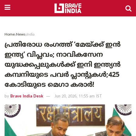
Home
News
India
പ്രതിരോധ രംഗത്ത് ‘മേയ്ക്ക് ഇൻ
ഇന്ത്യ’ വിപ്ലവം; നാവികസേന
യുദ്ധക്കപ്പലുകൾക്ക് ഇനി ഇന്ത്യൻ
കമ്പനിയുടെ പവർ പ്ലാന്റുകൾ;425
കോടിയുടെ മെഗാ കരാർ!
by
Brave India Desk
Jun 20, 2026, 11:55 am IST