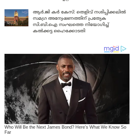
ആർ.ജി കർ കേസ്: തെളിവ് നശിപ്പിക്കലിൽ
സമഗ്ര അന്വേഷണത്തിന് പ്രത്യേക
സി.ബി.ഐ സംഘത്തെ നിയോഗിച്ച്
കൽക്കട്ട ഹൈക്കോടതി