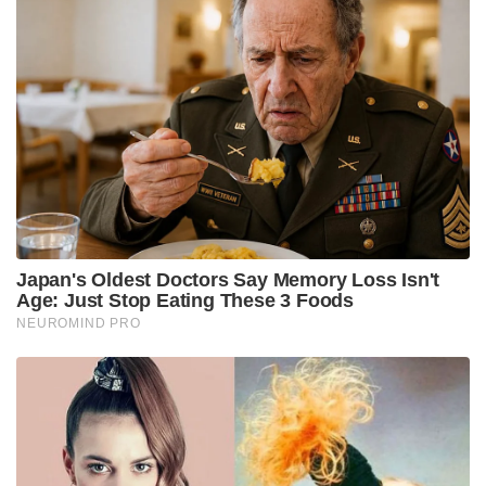
വ്യക്തമാക്കിയിരുന്നത്. മഹുവയുടെ ഈ വാക്കുകൾ
തൃണമൂൽ കോൺഗ്രസിൽ അനിഷ്ടം ഉണ്ടാക്കിയ
സാഹചര്യത്തിലാണ് ഇപ്പോൾ വിശദീകരണവുമായി
അവർ രംഗത്തെത്തിയത്.
Stories you may like
ബെവ്കോയിൽ വടംവലി; തീരുമാനങ്ങളെടുക്കുന്നത്
വകുപ്പ് അറിയാതെ, എംഡി യോഗേഷ് ഗുപ്തയോട്
വിശദീകരണം തേടാൻ മന്ത്രി എം. ലിജു!
3.25 ലക്ഷം കോടിയുടെ മെഗാ കരാർ; 94 റഫാൽ
യുദ്ധവിമാനങ്ങൾ ഇന്ത്യയിൽ നിർമ്മിക്കും,
ഫ്രാൻസിന്റെ വൻ ഓഫർ
വാർത്തകൾ മാധ്യമശ്രദ്ധ നേടാൻ വേണ്ടി
മാത്രമുള്ളതാണെന്നും ‘എരിവും പുളിയും ഉള്ള
ഭാഗങ്ങൾ മാത്രം’ തിരഞ്ഞെടുത്ത്
വിവാദമുണ്ടാക്കരുതെന്നും മഹുവ എക്സിൽ