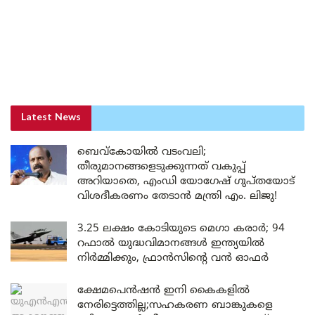
Latest News
ബെവ്കോയിൽ വടംവലി;
തീരുമാനങ്ങളെടുക്കുന്നത് വകുപ്പ്
അറിയാതെ, എംഡി യോഗേഷ് ഗുപ്തയോട്
വിശദീകരണം തേടാൻ മന്ത്രി എം. ലിജു!
3.25 ലക്ഷം കോടിയുടെ മെഗാ കരാർ; 94
റഫാൽ യുദ്ധവിമാനങ്ങൾ ഇന്ത്യയിൽ
നിർമ്മിക്കും, ഫ്രാൻസിന്റെ വൻ ഓഫർ
ക്ഷേമപെൻഷൻ ഇനി കൈകളിൽ
നേരിട്ടെത്തില്ല;സഹകരണ ബാങ്കുകളെ