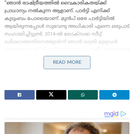
​”ഞാൻ രാഷ്ട്രീയത്തിൽ വൈകാരികതയ്ക്ക്
പ്രാധാന്യം നൽകുന്ന ആളാണ്. പാർട്ടി എനിക്ക്
കുടുംബം പോലെയാണ്. മുൻപ് ഒരേ പാർട്ടിയിൽ
ആയിരുന്നപ്പോൾ സുവേന്ദു അധികാരി എന്നെ ഒരുപാട്
സഹായിച്ചിട്ടുണ്ട്. 2014-ൽ ലോക്‌സഭാ സീറ്റ്
ലഭിക്കാത്തതിനെത്തുടർന്ന് ഞാൻ രാത്രി മുഴുവൻ
കരഞ്ഞപ്പോൾ ‘വിഷമിക്കേണ്ട സഹോദരീ, ഞങ്ങളുണ്ട്
കൂടെ’ എന്ന് പറഞ്ഞ് എന്നെ ആശ്വസിപ്പിച്ചത്
READ MORE
സുവേന്ദുവാണ്.
​കരിംപൂരിൽ ഞാൻ ആദ്യമായി മത്സരിച്ചപ്പോൾ പ്രമുഖ
നേതാക്കളാരും പ്രചാരണത്തിന് വരാതിരുന്നിട്ടും
എന്റെ ആദ്യ റാലിയിൽ പങ്കെടുക്കാൻ സുവേന്ദു
എത്തിയിരുന്നു. അദ്ദേഹം ഇന്ന് മറ്റൊരു
പാർട്ടിയിലാണ്, ഞങ്ങൾ തമ്മിൽ ഇപ്പോൾ
സംസാരിക്കാറുമില്ല. എന്നാൽ പഴയ വ്യക്തിബന്ധങ്ങൾ
അത്ര പെട്ടെന്ന് മറക്കാനാകില്ല,” എന്നായിരുന്നു മഹുവ
ബിബിസിക്ക് നൽകിയ അഭിമുഖത്തിൽ