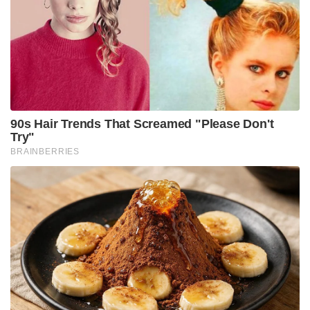
പങ്കുവെച്ച ഒരു പോസ്റ്റിലൂടെ വ്യക്തമാക്കി.
മുഴുവൻ അഭിമുഖവും കേൾക്കാതെയാണ്
മാധ്യമങ്ങൾ വാർത്ത നൽകുന്നത്. സുവേന്ദു
അധികാരി ഒരു ‘മാലാഖ’ ഒന്നുമല്ലെന്ന് എനിക്ക്
കൃത്യമായി അറിയാം. അദ്ദേഹം ടിഎംസി വിട്ടതിന്
ശേഷം ഇന്നുവരെ താൻ അദ്ദേഹത്തോട്
സംസാരിക്കുകയോ ബന്ധപ്പെടുകയോ ചെയ്തിട്ടില്ല.
പാർട്ടിയിൽ നിന്ന് ആനുകൂല്യങ്ങളെല്ലാം പറ്റിയിട്ട്
ഇപ്പോൾ മമത ബാനർജിയെ വഞ്ചിക്കുന്ന വിമത
നേതാക്കളെ തുറന്നുകാട്ടാനാണ് താൻ ശ്രമിച്ചത്.
സായോനി ഘോഷ് ഉൾപ്പെടെയുള്ള യുവനേതാക്കൾ
പാർട്ടി വിട്ടതിൽ തനിക്ക് അത്ഭുതമുണ്ടെന്നും മഹുവ
വ്യക്തമാക്കി.
Tags:
mahua moitra
west bengal
tmc
Suvendu Adhikari