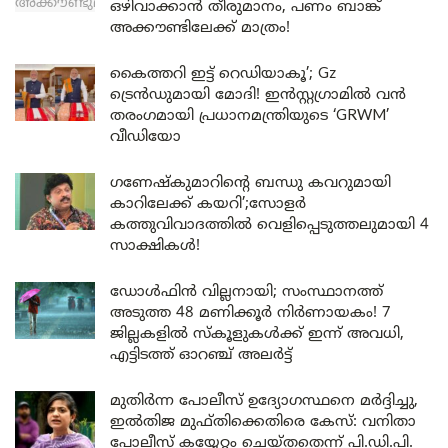
ഒഴിവാക്കാൻ തീരുമാനം, പണം ബാങ്ക്
അക്കൗണ്ടിലേക്ക് മാത്രം!
കൈത്തറി ഇട്ട് റെഡിയാകൂ’; Gz
ട്രെൻഡുമായി മോദി! ഇൻസ്റ്റഗ്രാമിൽ വൻ
തരംഗമായി പ്രധാനമന്ത്രിയുടെ ‘GRWM’
വീഡിയോ
ഗണേഷ്കുമാറിന്റെ ബന്ധു കവറുമായി
കാറിലേക്ക് കയറി’;സോളർ
കത്തുവിവാദത്തിൽ വെളിപ്പെടുത്തലുമായി 4
സാക്ഷികൾ!
ഡോൾഫിൻ വില്ലനായി; സംസ്ഥാനത്ത്
അടുത്ത 48 മണിക്കൂർ നിർണായകം! 7
ജില്ലകളിൽ സ്കൂളുകൾക്ക് ഇന്ന് അവധി,
എട്ടിടത്ത് ഓറഞ്ച് അലർട്ട്
മുതിർന്ന പോലീസ് ഉദ്യോഗസ്ഥനെ മർദ്ദിച്ചു,
ഇൽതിജ മുഫ്തിക്കെതിരെ കേസ്: വനിതാ
പോലീസ് കയ്യേറ്റം ചെയ്തതെന്ന് പി.ഡി.പി.