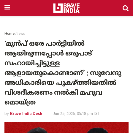
Home
News
‘മുൻപ് ഒരേ പാർട്ടിയിൽ
ആയിരുന്നപ്പോൾ ഒരുപാട്
സഹായിച്ചിട്ടുള്ള
ആളായതുകൊണ്ടാണ്’ ; സുവേന്ദു
അധികാരിയെ പുകഴ്ത്തിയതിൽ
വിശദീകരണം നൽകി മഹുവ
മൊയ്‌ത്ര
by
Brave India Desk
Jun 25, 2026, 05:18 pm IST