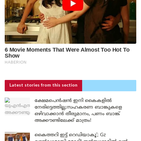
Latest stories
from this section
ക്ഷേമപെൻഷൻ ഇനി കൈകളിൽ
നേരിട്ടെത്തില്ല;സഹകരണ ബാങ്കുകളെ
ഒഴിവാക്കാൻ തീരുമാനം, പണം ബാങ്ക്
അക്കൗണ്ടിലേക്ക് മാത്രം!
കൈത്തറി ഇട്ട് റെഡിയാകൂ’; Gz