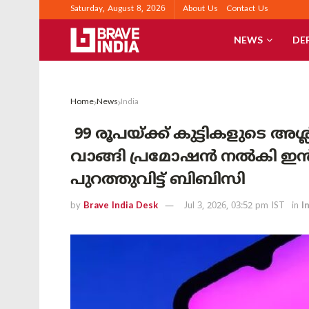
Saturday, August 8, 2026
About Us
Contact Us
NEWS
DE
Home
News
India
99 രൂപയ്ക്ക് കുട്ടികളുടെ അ
വാങ്ങി പ്രമോഷൻ നൽകി ഇൻസ്റ്
പുറത്തുവിട്ട് ബിബിസി
by
Brave India Desk
Jul 3, 2026, 03:52 pm IST
in
I