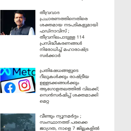
തീവ്രവാദ
പ്രചാരണത്തിനെതിരെ
ശക്തമായ നടപടികളുമായി
ഫഡ്നാവിസ് ;
തീവ്രനിലപാടുള്ള 114
പ്രസിദ്ധീകരണങ്ങൾ
നിരോധിച്ച് മഹാരാഷ്ട്ര
സർക്കാർ
പ്രതിഷേധങ്ങളുടെ
റീലുകൾക്കും രാഷ്ട്രീയ
ഉള്ളടക്കങ്ങൾക്കും
ആഗോളതലത്തിൽ വിലക്ക്;
സെൻസർഷിപ്പ് ശക്തമാക്കി
മെറ്റ
വീണ്ടും ന്യൂനമർദ്ദം ;
സംസ്ഥാനത്ത് പരക്കെ
ജാഗ്രത, നാളെ 7 ജില്ലകളിൽ