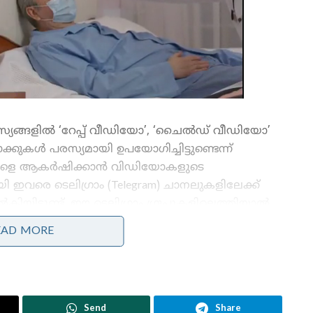
ം പരസ്യങ്ങളിൽ ‘റേപ്പ് വീഡിയോ’, ‘ചൈൽഡ് വീഡിയോ’
ുകൾ പരസ്യമായി ഉപയോഗിച്ചിട്ടുണ്ടെന്ന്
്താക്കളെ ആകർഷിക്കാൻ വിഡിയോകളുടെ
 ഇവരെ ടെലിഗ്രാം (Telegram) ചാനലുകളിലേക്ക്
ിയിട്ടുണ്ട്. ഈ ടെലിഗ്രാം ഗ്രൂപ്പുകളിലെത്തിയാൽ
െറും 99 രൂപ ($1) പോലുള്ള ചെറിയ തുകകൾക്ക്
EAD MORE
രതിനിധികൾ കണ്ടെത്തി. ഇൻസ്റ്റഗ്രാമിൽ ലൈംഗിക
്യാൻ തുടങ്ങിയതോടെ, സിസ്റ്റം തനിയെ ഇത്തരം
എത്തിക്കുകയായിരുന്നുവെന്ന് ബിബിസി
Send
Share