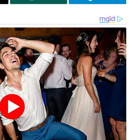
റിപ്പോർട്ട് പുറത്തുവന്നതോടെ വലിയ തോതിലുള്ള
പ്രതിഷേധമാണ് മെറ്റാ കമ്പനിക്കെതിരെ ഉയരുന്നത്.
കുട്ടികളുടെ അശ്ലീല ദൃശ്യങ്ങൾ കൈവശം
വെക്കുന്നതും പ്രചരിപ്പിക്കുന്നതും ഇന്ത്യയിൽ കടുത്ത
ശിക്ഷ ലഭിക്കാവുന്ന ക്രിമിനൽ കുറ്റമാണ്. ബിബിസി
ഈ വിവരങ്ങൾ ഇന്ത്യൻ അധികൃതർക്കും
മെറ്റയ്ക്കും കൈമാറിയിട്ടുണ്ട്. തുടക്കത്തിൽ
തങ്ങളുടെ കമ്മ്യൂണിറ്റി ഗൈഡ്‌ലൈൻസ്
ലംഘിക്കപ്പെട്ടിട്ടില്ലെന്ന വിചിത്രമായ മറുപടിയാണ്
മെറ്റ നൽകിയതെങ്കിലും, പിന്നീട് കടുത്ത
സമ്മർദ്ദത്തെ തുടർന്ന് ഈ പരസ്യങ്ങൾ നീക്കം
്യുകയും ചെയ്തു. തങ്ങളുടെ സുരക്ഷാ
ർശനമായ നടപടികൾ സ്വീകരിക്കുമെന്നും മെറ്റ
്റകൃത്യങ്ങൾ പ്രോത്സാഹിപ്പിച്ച ലക്ഷക്കണക്കിന്
ചെയ്തിട്ടുണ്ടെന്ന് ടെലിഗ്രാം അധികൃതരും
കളുടെ സുരക്ഷ എത്രത്തോളം അപകടത്തിലാണെന്ന്