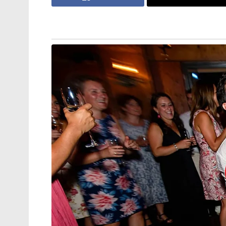
Stories you may like
ജപ്പാന്റെ എഫ്-2 പോർവിമാനങ്ങൾ
ആദ്യമായി ഇന്ത്യയിലേക്ക് ; ഇന്തോ-
പസഫിക്കിൽ പ്രതിരോധ സഹകരണം
ശക്തമാക്കാൻ തീരുമാനം
തീവ്രവാദ പ്രചാരണത്തിനെതിരെ
ശക്തമായ നടപടികളുമായി
ഫഡ്നാവിസ് ; തീവ്രനിലപാടുള്ള 114
പ്രസിദ്ധീകരണങ്ങൾ നിരോധിച്ച്
മഹാരാഷ്ട്ര സർക്കാർ
ചെയ്യുകയും അക്കൗണ്ടുകൾ സസ്പെൻഡ് ചെയ
സംവിധാനങ്ങൾ പൂർണ്ണമല്ലെന്നും കൂടുതൽ ക
അറിയിച്ചിട്ടുണ്ട്. അതേസമയം, സമാനമായ കുറ
ഗ്രൂപ്പുകൾ ഈ വർഷം ഇതിനകം തന്നെ നീക്കം 
വ്യക്തമാക്കി. ഓൺലൈൻ ലോകത്ത് കുട്ടി
തെളിയിക്കുന്നതാണ് ഈ പുതിയ റിപ്പോർട്ട്.