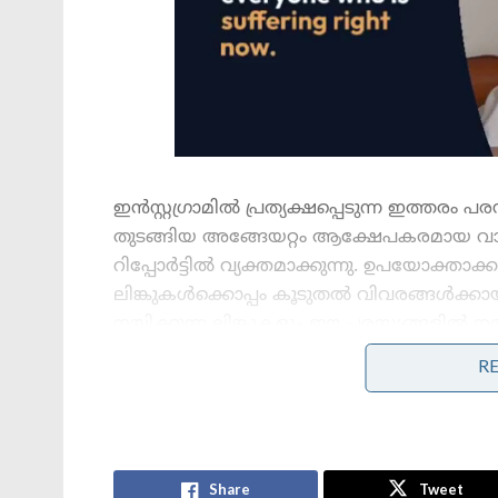
ഇൻസ്റ്റഗ്രാമിൽ പ്രത്യക്ഷപ്പെടുന്ന ഇത്തര
തുടങ്ങിയ അങ്ങേയറ്റം ആക്ഷേപകരമായ വാക്ക
റിപ്പോർട്ടിൽ വ്യക്തമാക്കുന്നു. ഉപയോക
ലിങ്കുകൾക്കൊപ്പം കൂടുതൽ വിവരങ്ങൾക്കായി
നയിക്കുന്ന ലിങ്കുകളും ഈ പരസ്യങ്ങളിൽ നൽക
കുട്ടികളുടെ ലൈംഗികാതിക്രമ ദൃശ്യങ്ങൾ വ
R
പരസ്യമായി വിൽക്കുകയാണെന്ന് ബിബിസി പ്
ചുവയുള്ള സാധാരണ പോസ്റ്റുകൾ ഫോളോ ചെയ
ചൈൽഡ് അബ്യൂസ് പരസ്യങ്ങൾ ഫീഡിലേക്ക് 
ഗവേഷകർ പറയുന്നു.
Share
Tweet