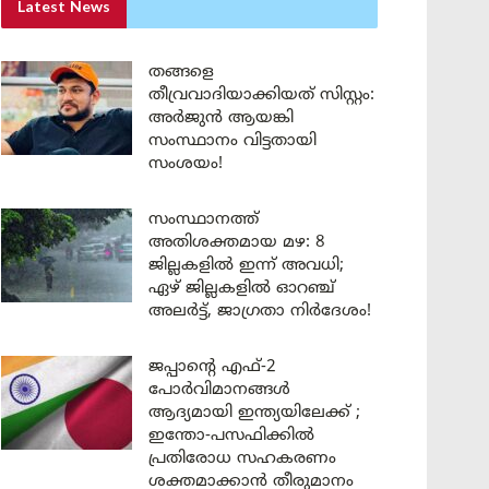
Latest News
തങ്ങളെ
തീവ്രവാദിയാക്കിയത് സിസ്റ്റം:
അർജുൻ ആയങ്കി
സംസ്ഥാനം വിട്ടതായി
സംശയം!
സംസ്ഥാനത്ത്
അതിശക്തമായ മഴ: 8
ജില്ലകളിൽ ഇന്ന് അവധി;
ഏഴ് ജില്ലകളിൽ ഓറഞ്ച്
അലർട്ട്, ജാഗ്രതാ നിർദേശം!
ജപ്പാന്റെ എഫ്-2
പോർവിമാനങ്ങൾ
ആദ്യമായി ഇന്ത്യയിലേക്ക് ;
ഇന്തോ-പസഫിക്കിൽ
പ്രതിരോധ സഹകരണം
ശക്തമാക്കാൻ തീരുമാനം