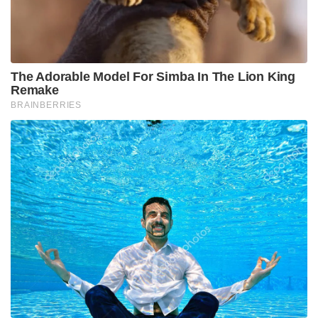
പാകിസ്ഥാൻ മനസ്സിലാക്കി. 140 കിലോമീറ്റർ
പരിധിയുള്ള ‘ഫാതഹ്-1’, 400 കിലോമീറ്റർ പരിധിയുള്ള
‘ഫാതഹ്-II’ (ഓപ്പറേഷൻ സിന്ദൂറിനിടെ ഹരിയാനയിലെ
സിർസയ്ക്ക് സമീപം ഇന്ത്യ ഇത് വെടിവെച്ചിട്ടിരുന്നു),
ചൈനീസ് നിർമ്മിത ‘A-100’ റോക്കറ്റ് സിസ്റ്റം
എന്നിവയാണ് ഈ ഫോഴ്സിന്റെ പ്രധാന ആയുധങ്ങൾ.
ഇതിന് പുറമെ ചൈനയിൽ നിന്ന് അഞ്ചാം തലമുറ
യുദ്ധവിമാനമായ ജെ-35 (J-35) വാങ്ങാനും
പാകിസ്ഥാൻ ശ്രമിക്കുന്നുണ്ട്.
റിപ്പോർട്ടുകൾ പ്രകാരം, പാകിസ്ഥാന്റെ പുതിയ
നീക്കങ്ങളെ പ്രതിരോധിക്കാൻ ഇന്ത്യൻ സൈന്യവും
സമാനമായ ഒരു കമാൻഡ് ഘടനയെക്കുറിച്ച്
ആലോചിക്കുകയാണ്. ഇന്ത്യയുടെ റോക്കറ്റ് ഫോഴ്സ്
യാഥാർത്ഥ്യമായാൽ താഴെ പറയുന്ന മാരക
ആയുധങ്ങളാകും അതിൽ അണിനിരക്കുക:
പിനാക: തദ്ദേശീയമായി വികസിപ്പിച്ച മൾട്ടി-ബാരൽ