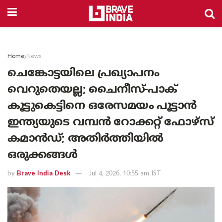
Home
News
ചെങ്കോട്ടയിലെ പ്രഖ്യാപനം
വെറുതെയല്ല; ചൈനീസ്-പാക്
കൂട്ടുകെട്ടിനെ ഒരേസമയം പൂട്ടാൻ
ഇന്ത്യയുടെ വമ്പൻ റോക്കറ്റ് ഫോഴ്സ്
കമാൻഡ്; അതിർത്തിയിൽ
ഒരുക്കങ്ങൾ
by
Brave India Desk
Jul 4, 2026, 10:55 am IST