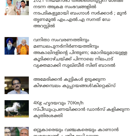
2021 നിയമസഭാ തിരഞ്ഞെടുപ്പിന് ശേഷം
നടന്ന അക്രമ സംഭവങ്ങളിൽ
നടപടികളുമായി ബംഗാൾ സർക്കാർ ; മുൻ
തൃണമൂൽ എം.എൽ.എ സനത് ഡേ
അറസ്റ്റിൽ
വനിതാ സംവരണത്തിനും
മണ്ഡലപുനർനിർണയത്തിനും
അകാലിദളിന്റെ പിന്തുണ; മോദിയുമായുള്ള
കൂടിക്കാഴ്ചയ്ക്ക് പിന്നാലെ നിലപാട്
വ്യക്തമാക്കി സുഖ്ബീർ സിങ് ബാദൽ
അമേരിക്കൻ കുട്ടികൾ ഉടുക്കുന്ന
കിഴക്കമ്പലം കുപ്പായങ്ങൾ!കിറ്റെക്സ്
4Kg ഹൃദയവും 70Km/h
സ്പീഡും;പ്രണയിക്കാൻ ഡാൻസ് കളിക്കുന്ന
കുതിരശക്തി
ഒറ്റുകാരെയും വഞ്ചകരെയും കാണാൻ