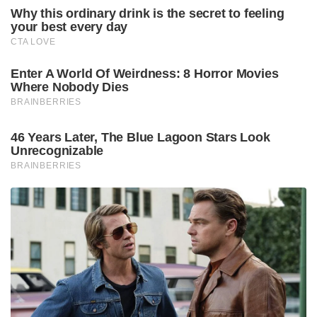
റോക്കറ്റ് ലോഞ്ചർ സിസ്റ്റം.
സ്മെർച്ച് : ശത്രുപാളയങ്ങളിലേക്ക് ഒരേസമയം
റോക്കറ്റുകൾ വർഷിക്കാൻ ശേഷിയുള്ള റഷ്യൻ
നിർമ്മിത സംവിധാനം.
ബ്രഹ്മോസ് : ലോകത്തിലെ ഏറ്റവും വേഗതയേറിയ
സൂപ്പർസോണിക് ക്രൂസ് മിസൈൽ.
സൂര്യാസ്ത്ര & പ്രളയ് : ഹ്രസ്വദൂര-മധ്യദൂര ലക്ഷ്യങ്ങളെ
തകർക്കാൻ ശേഷിയുള്ള അത്യാധുനിക
മിസൈലുകൾ.
ഇന്ത്യൻ പ്രതിരോധ ശൃംഖല കൂടുതൽ
ശക്തമാക്കുമെന്ന് പ്രധാനമന്ത്രി നരേന്ദ്ര മോദി
ചെങ്കോട്ടയിൽ വെച്ച് പ്രഖ്യാപിച്ചിരുന്നു. പാകിസ്ഥാന്റെ
സൈനിക താവളങ്ങളെ ലക്ഷ്യമിടാൻ ശേഷിയുള്ള
പരമ്പരാഗത ആയുധങ്ങളുടെ ശക്തമായ ഒരു