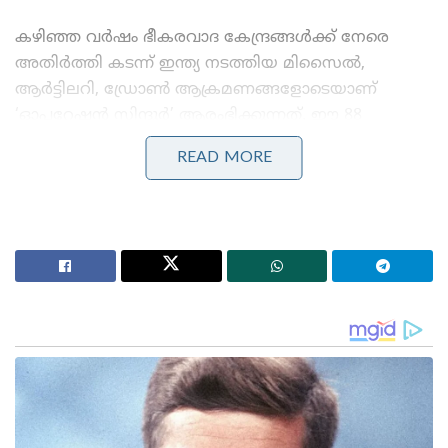
കഴിഞ്ഞ വർഷം ഭീകരവാദ കേന്ദ്രങ്ങൾക്ക് നേരെ
അതിർത്തി കടന്ന് ഇന്ത്യ നടത്തിയ മിസൈൽ,
ആർട്ടിലറി, ഡ്രോൺ ആക്രമണങ്ങളോടെയാണ്
‘ഓപ്പറേഷൻ സിന്ദൂർ’ ആരംഭിക്കുന്നത്. ഈ 88
മണിക്കൂർ യുദ്ധത്തിൽ നേരിട്ടുള്ള ശാരീരിക
READ MORE
ഏറ്റുമുട്ടലുകൾ ഒഴിവാക്കി, അത്യാധുനിക
സാങ്കേതികവിദ്യയും സൈബർ ഓപ്പറേഷനുകളും
കൃത്യതയാർന്ന മിസൈൽ ആക്രമണങ്ങളും വഴി
നാശനഷ്ടങ്ങൾ കുറയ്ക്കുന്ന ‘നോൺ-കോൺടാക്റ്റ്
വാർഫെയർ’ രീതിയാണ് ഇന്ത്യ അവലംബിച്ചത്.
പാകിസ്ഥാൻ തങ്ങളുടെ ഡ്രോണുകളും ഫാതഹ്
റോക്കറ്റുകളും ഉപയോഗിച്ച് തിരിച്ചടിക്കാൻ
ശ്രമിച്ചെങ്കിലും ഇന്ത്യയുടെ എസ്-400 വ്യോമപ്രതിരോധ
സംവിധാനം ആക്രണങ്ങളെ പൂർണ്ണമായും
പ്രതിരോധിച്ചു.