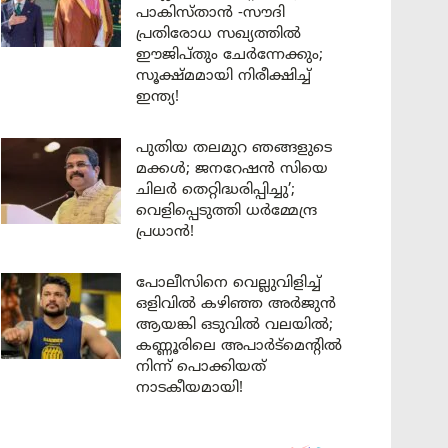
പാകിസ്താൻ -സൗദി
പ്രതിരോധ സഖ്യത്തിൽ
ഈജിപ്തും ചേർന്നേക്കും;
സൂക്ഷ്മമായി നിരീക്ഷിച്ച്
ഇന്ത്യ!
പുതിയ തലമുറ ഞങ്ങളുടെ
മക്കൾ; ജനറേഷൻ സിയെ
ചിലർ തെറ്റിദ്ധരിപ്പിച്ചു’;
വെളിപ്പെടുത്തി ധർമ്മേന്ദ്ര
പ്രധാൻ!
പോലീസിനെ വെല്ലുവിളിച്ച്
ഒളിവിൽ കഴിഞ്ഞ അർജുൻ
ആയങ്കി ഒടുവിൽ വലയിൽ;
കണ്ണൂരിലെ അപാർട്മെന്റിൽ
നിന്ന് പൊക്കിയത്
നാടകീയമായി!