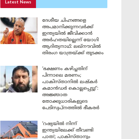
Latest News
ദേശീയ ചിഹ്നങ്ങളെ
അപമാനിക്കുന്നവർക്ക്
ഇന്ത്യയിൽ ജീവിക്കാൻ
അർഹതയില്ലെന്ന് യോഗി
ആദിത്യനാഥ്: ലഖ്‌നൗവിൽ
തിരംഗ യാത്രയ്ക്ക് തുടക്കം
‘ഭക്ഷണം കഴിച്ചതിന്
പിന്നാലെ മരണം;
പാകിസ്താനിൽ ലഷ്കർ
കമാൻഡർ കൊല്ലപ്പെട്ടു!’:
അജ്ഞാത
തോക്കുധാരികളുടെ
പേടിസ്വപ്നത്തിൽ ഭീകരർ
‘റഷ്യയിൽ നിന്ന്
ഇന്ത്യയിലേക്ക് തീവണ്ടി
പാത!; പാകിസ്താനും