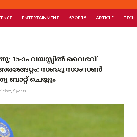
FENCE
ENTERTAINMENT
SPORTS
ARTICLE
TECH
തു; 15-ാം വയസ്സിൽ വൈഭവ്
ര അരങ്ങേറ്റം; സഞ്ജു സാംസൺ
്യ ബാറ്റ് ചെയ്യും
ricket
,
Sports