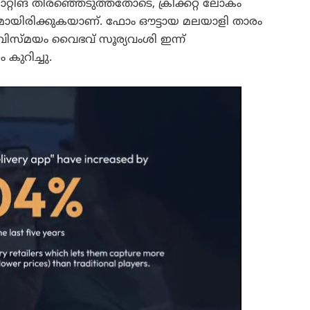
ാറ്റിങ് തിരഞ്ഞെടുത്തതോടെ, ക്രിക്കറ്റ് ലോകം
്യമായിരിക്കുകയാണ്. ഫോം ഔട്ടായ മലയാളി താരം
ിസ്മയം വൈഭവ് സൂര്യവംശി ഇന്ന്
 കുറിച്ചു.