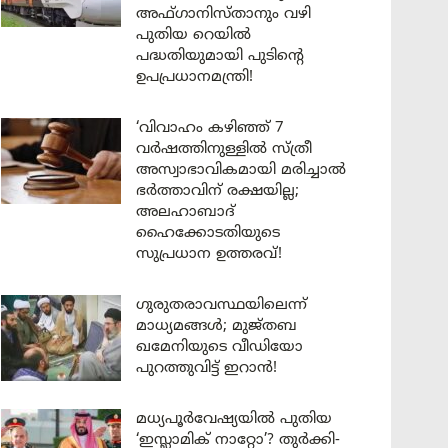
അഫ്ഗാനിസ്താനും വഴി
പുതിയ റെയിൽ
പദ്ധതിയുമായി പുടിന്റെ
ഉപപ്രധാനമന്ത്രി!
‘വിവാഹം കഴിഞ്ഞ് 7
വർഷത്തിനുള്ളിൽ സ്ത്രീ
അസ്വാഭാവികമായി മരിച്ചാൽ
ഭർത്താവിന് രക്ഷയില്ല;
അലഹാബാദ്
ഹൈക്കോടതിയുടെ
സുപ്രധാന ഉത്തരവ്!
ഗുരുതരാവസ്ഥയിലെന്ന്
മാധ്യമങ്ങൾ; മുജ്തബ
ഖമേനിയുടെ വീഡിയോ
പുറത്തുവിട്ട് ഇറാൻ!
മധ്യപൂർവേഷ്യയിൽ പുതിയ
‘ഇസ്ലാമിക് നാറ്റോ’? തുർക്കി-