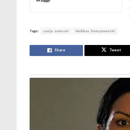
വെള്ളി
Tags:
sanju samson
Vaibhav Sooryavanshi
Share
Tweet