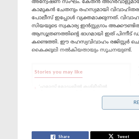
അന്വേഷണ സംഘം. കേതൻ അഗർവാളുമായുള്
കാമുകൻ ചേതനും രഹസ്യമായി വിവാഹിതരാ
പോലീസ് ഇപ്പോൾ വ്യക്തമാക്കുന്നത്. വിവാഹത
സിയയുടെ സ്വകാര്യ ഇൻസ്റ്റഗ്രാം അക്കൗണ്
ആസൂത്രണത്തിന്റെ ഭാഗമായി ഇത് പിന്നീട് 
കണ്ടെത്തി. ഈ രഹസ്യവിവാഹം രജിസ്റ്റർ ച
കൈക്കൂലി നൽകിയതായും സൂചനയുണ്ട്.
Stories you may like
‘ഹമാസ് മോഡലിൽ കശ്മീരിൽ
ഭീകരാക്രമണത്തിന് പാക് ഐ.എസ്.ഐ
നീക്കം!’: തുർക്കി പിസ്റ്റളുകളും
R
ഓൺലൈൻ ബ്രെയിൻവാഷിംഗും
‘പ്രധാനമന്ത്രി ചിലവഴിച്ച ഓരോ 1
രൂപയ്ക്കും തിരികെ എത്തിയത് 66,000
രൂപയുടെ വിദേശ നിക്ഷേപം!’: നരേന്ദ്ര
മോദിയുടെ വിദേശ പര്യടനങ്ങളുടെ
കണക്ക് പുറത്ത്
Share
Tweet