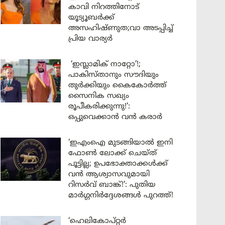
കാവി നിറത്തിനോട്
യൂട്യൂബർക്ക്
അസഹിഷ്ണുത;വാ അടപ്പിച്ച്
പ്രിയ വാര്യർ
‘ഇസ്ലാമിക് നാറ്റോ’!;
പാകിസ്താനും സൗദിയും
തുർക്കിയും കൈകോർത്ത്
സൈനിക സഖ്യം
രൂപീകരിക്കുന്നു!’:
ഒപ്പുവെക്കാൻ വൻ കരാർ
‘ഇഎംഐ മുടങ്ങിയാൽ ഇനി
ഫോൺ ലോക്ക് ചെയ്ത്
പൂട്ടില്ല; ഉപഭോക്താക്കൾക്ക്
വൻ ആശ്വാസവുമായി
റിസർവ് ബാങ്ക്!’: പുതിയ
മാർഗ്ഗനിർദ്ദേശങ്ങൾ പുറത്ത്!
‘ഹെലികോപ്റ്റർ