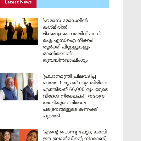
Latest News
‘ഹമാസ് മോഡലിൽ
കശ്മീരിൽ
ഭീകരാക്രമണത്തിന് പാക്
ഐ.എസ്.ഐ നീക്കം!’:
തുർക്കി പിസ്റ്റളുകളും
ഓൺലൈൻ
ബ്രെയിൻവാഷിംഗും
‘പ്രധാനമന്ത്രി ചിലവഴിച്ച
ഓരോ 1 രൂപയ്ക്കും തിരികെ
എത്തിയത് 66,000 രൂപയുടെ
വിദേശ നിക്ഷേപം!’: നരേന്ദ്ര
മോദിയുടെ വിദേശ
പര്യടനങ്ങളുടെ കണക്ക്
പുറത്ത്
‘എന്റെ പൊന്നു ചേട്ടാ, കാവി
ഈ ബ്രാൻഡിന്റെ നിറമാണ്;