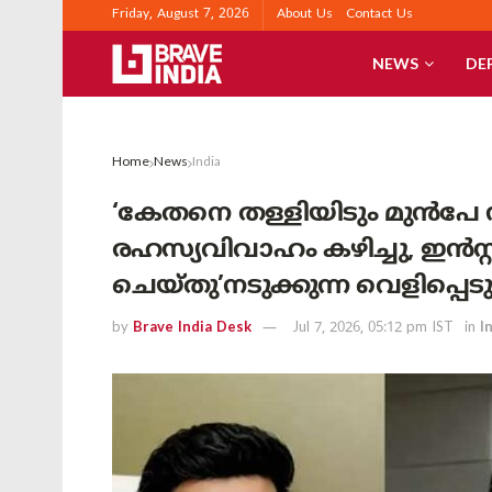
Friday, August 7, 2026
About Us
Contact Us
NEWS
DE
Home
News
India
‘കേതനെ തള്ളിയിടും മുൻപേ
രഹസ്യവിവാഹം കഴിച്ചു, ഇൻസ്റ്റഗ
ചെയ്തു’നടുക്കുന്ന വെളിപ്പെ
by
Brave India Desk
Jul 7, 2026, 05:12 pm IST
in
I