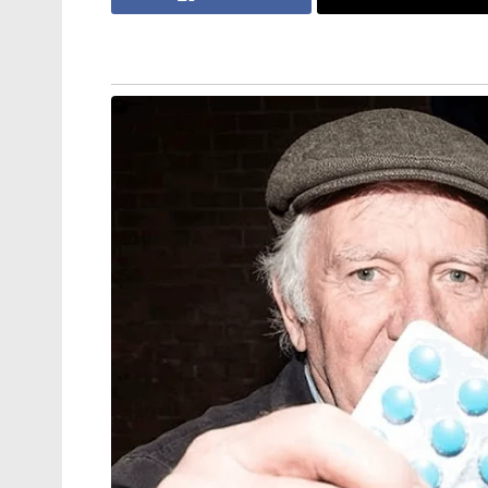
സെല്ലിന്റെ സഹായത്തോടെ വീണ്ടെടുക്കാനു
ചേതന്റെയും ഈ രഹസ്യബന്ധവും ഒളിച്ചുകള
ഭയമാണ് കൊലപാതകത്തിലേക്ക് നയിച്ചതെന്
ജൂൺ 18-നാണ് പുണെയിലെ പ്രമുഖ റിയ
കൊക്കയിലേക്ക് വീണ് മരിക്കുന്നത്. സിയയു
വ്യാജേന കേതനെ കോട്ടയിലെത്തിച്ച സിയയു
ചെയ്യുന്നതിനിടെ കൊക്കയിലേക്ക് തള്ളിയ
വരുത്തിത്തീർക്കാൻ ശ്രമിച്ചെങ്കിലും കേ
ഡിജിറ്റൽ തെളിവുകളുടെ പരിശോധനയിലാണ
കേതനിൽ നിന്ന് ഷോപ്പിങ്ങിനെന്നു പറഞ്ഞ്
കൈമാറിയതായും, കൊലപാതകത്തിന് മുൻപ്
എങ്ങനെ തള്ളിയിടാം എന്ന് റിഹേഴ്സൽ നടത്ത
Tags:
murder case
SIYA