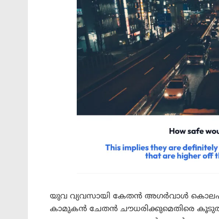
യുവ വ്യവസായി കേതൻ അഗർവാൾ കൊലപാത
കാമുകൻ ചേതൻ ചൗധരിക്കുമെതിരെ കൂടുതൽ