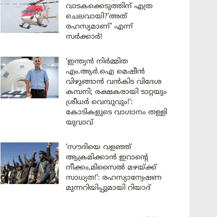
വാടകക്കെടുത്തിന് എത്ര
ചെലവായി?’അത്
രഹസ്യമാണ്’ എന്ന്
സർക്കാർ!
‘ഇന്ത്യൻ നിർമ്മിത
എം.ആർ.ഐ മെഷീൻ
വിഴുങ്ങാൻ വൻകിട വിദേശ
കമ്പനി; രക്ഷകരായി ടാറ്റയും
ശ്രീധർ വെമ്പുവും!’:
കോടികളുടെ വാഗ്ദാനം തള്ളി
യുവാവ്
‘സൗദിയെ വളഞ്ഞ്
ആക്രമിക്കാൻ ഇറാന്റെ
നീക്കം,മിസൈൽ മഴയ്ക്ക്
സാധ്യത!’: രഹസ്യാന്വേഷണ
മുന്നറിയിപ്പുമായി റിയാദ്