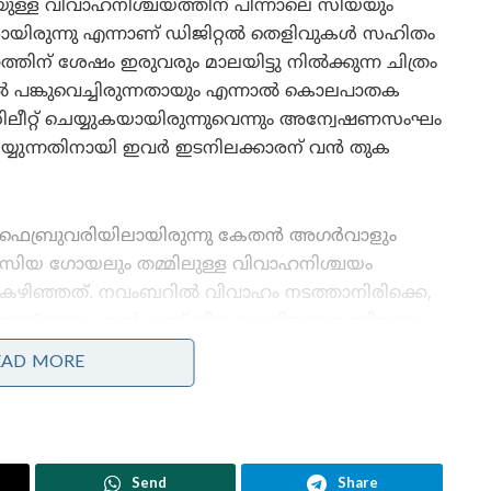
ള വിവാഹനിശ്ചയത്തിന് പിന്നാലെ സിയയും
യിരുന്നു എന്നാണ് ഡിജിറ്റൽ തെളിവുകൾ സഹിതം
്തിന് ശേഷം ഇരുവരും മാലയിട്ടു നിൽക്കുന്ന ചിത്രം
ടിൽ പങ്കുവെച്ചിരുന്നതായും എന്നാൽ കൊലപാതക
ഡിലീറ്റ് ചെയ്യുകയായിരുന്നുവെന്നും അന്വേഷണസംഘം
െയ്യുന്നതിനായി ഇവർ ഇടനിലക്കാരന് വൻ തുക
ഫെബ്രുവരിയിലായിരുന്നു കേതൻ അഗർവാളും
സിയ ഗോയലും തമ്മിലുള്ള വിവാഹനിശ്ചയം
കഴിഞ്ഞത്. നവംബറിൽ വിവാഹം നടത്താനിരിക്കെ,
നാല് മാസം മുൻപാണ് വീട്ടുകാരറിയാതെ സിയയും
ചേതനും രഹസ്യവിവാഹം ചെയ്തത്. സിയയുടെ
EAD MORE
രണ്ട് കോളേജ് സുഹൃത്തുക്കളാണ് ഈ
വിവാഹത്തിന് സാക്ഷികളായി ഒപ്പിട്ടത്. ഈ രേഖകൾ
നിയമപരമാക്കാൻ ഒരു ഇടനിലക്കാരൻ വഴി ഇവർ
പണം നൽകിയതായും പോലീസ് സംശയിക്കുന്നുണ്ട്.
Send
Share