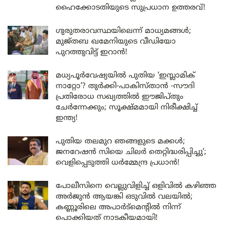
ഹൈക്കോടതിയുടെ സുപ്രധാന ഉത്തരവ്!
ഗുരുതരാവസ്ഥയിലെന്ന് മാധ്യമങ്ങൾ;
മുജ്തബ ഖമേനിയുടെ വീഡിയോ
പുറത്തുവിട്ട് ഇറാൻ!
മധ്യപൂർവേഷ്യയിൽ പുതിയ ‘ഇസ്ലാമിക്
നാറ്റോ’? തുർക്കി-പാകിസ്താൻ -സൗദി
പ്രതിരോധ സഖ്യത്തിൽ ഈജിപ്തും
ചേർന്നേക്കും; സൂക്ഷ്മമായി നിരീക്ഷിച്ച്
ഇന്ത്യ!
പുതിയ തലമുറ ഞങ്ങളുടെ മക്കൾ;
ജനറേഷൻ സിയെ ചിലർ തെറ്റിദ്ധരിപ്പിച്ചു’;
വെളിപ്പെടുത്തി ധർമ്മേന്ദ്ര പ്രധാൻ!
പോലീസിനെ വെല്ലുവിളിച്ച് ഒളിവിൽ കഴിഞ്ഞ
അർജുൻ ആയങ്കി ഒടുവിൽ വലയിൽ;
കണ്ണൂരിലെ അപാർട്മെന്റിൽ നിന്ന്
പൊക്കിയത് നാടകീയമായി!