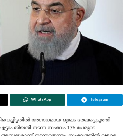
WhatsApp
Telegram
വെച്ചിട്ടതിൽ അഗാധമായ ദുഃഖം രേഖപ്പെടുത്തി
്ടാം തിയതി നടന്ന സംഭവം 176 പേരുടെ