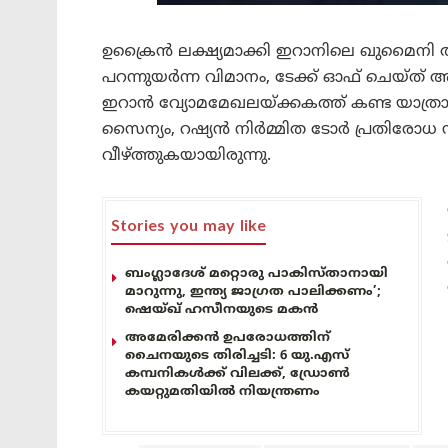
ഉക്രൈൻ ലക്ഷ്യമാക്കി ഇറാനിലെ ഖുമൈനി അന
പറന്നുയർന്ന വിമാനം, ടേക്ക് ഓഫ് ചെയ്ത് അല്
ഇറാൻ വ്യോമമേഖലയ്ക്കകത്ത് കണ്ട യാത്രാവി
സൈന്യം, റഷ്യൻ നിർമ്മിത ടോർ പ്രതിരോധ 
വീഴ്ത്തുകയായിരുന്നു.
Stories you may like
ബംഗ്ലാദേശ് മറ്റൊരു പാകിസ്താനായി
മാറുന്നു, ഇന്ത്യ ജാഗ്രത പാലിക്കണം’;
ഷെയ്ഖ് ഹസീനയുടെ മകൻ
അമേരിക്കൻ ഉപരോധത്തിന്
ചൈനയുടെ തിരിച്ചടി: 6 യു.എസ്
കമ്പനികൾക്ക് വിലക്ക്, ഡ്രോൺ
കയറ്റുമതിയിൽ നിയന്ത്രണം