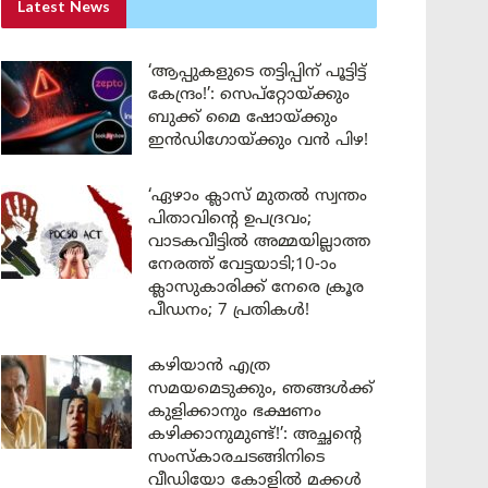
Latest News
‘ആപ്പുകളുടെ തട്ടിപ്പിന് പൂട്ടിട്ട്
കേന്ദ്രം!’: സെപ്റ്റോയ്ക്കും
ബുക്ക് മൈ ഷോയ്ക്കും
ഇൻഡിഗോയ്ക്കും വൻ പിഴ!
‘ഏഴാം ക്ലാസ് മുതൽ സ്വന്തം
പിതാവിന്റെ ഉപദ്രവം;
വാടകവീട്ടിൽ അമ്മയില്ലാത്ത
നേരത്ത് വേട്ടയാടി;10-ാം
ക്ലാസുകാരിക്ക് നേരെ ക്രൂര
പീഡനം; 7 പ്രതികൾ!
കഴിയാൻ എത്ര
സമയമെടുക്കും, ഞങ്ങൾക്ക്
കുളിക്കാനും ഭക്ഷണം
കഴിക്കാനുമുണ്ട്!’: അച്ഛന്റെ
സംസ്കാരചടങ്ങിനിടെ
വീഡിയോ കോളിൽ മക്കൾ