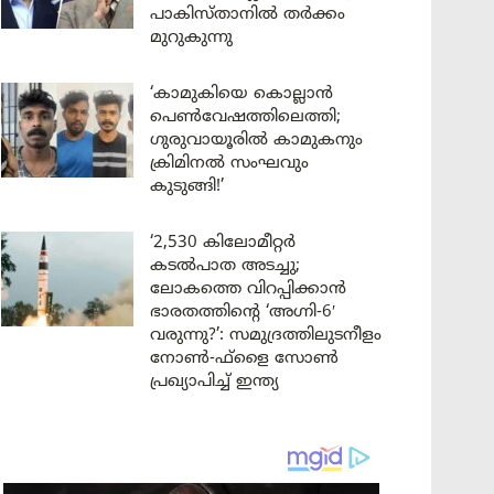
പാകിസ്താനിൽ തർക്കം
മുറുകുന്നു
‘കാമുകിയെ കൊല്ലാൻ
പെൺവേഷത്തിലെത്തി;
ഗുരുവായൂരിൽ കാമുകനും
ക്രിമിനൽ സംഘവും
കുടുങ്ങി!’
‘2,530 കിലോമീറ്റർ
കടൽപാത അടച്ചു;
ലോകത്തെ വിറപ്പിക്കാൻ
ഭാരതത്തിന്റെ ‘അഗ്നി-6′
വരുന്നു?’: സമുദ്രത്തിലുടനീളം
നോൺ-ഫ്ളൈ സോൺ
പ്രഖ്യാപിച്ച് ഇന്ത്യ