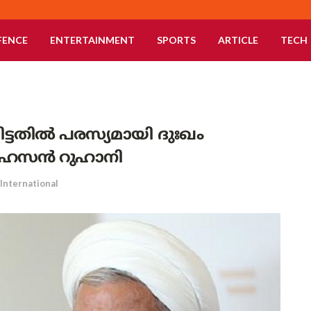
FENCE
ENTERTAINMENT
SPORTS
ARTICLE
TECH
്ചിട്ടതിൽ പരസ്യമായി ദുഃഖം
്ട് ഹസൻ റുഹാനി
International