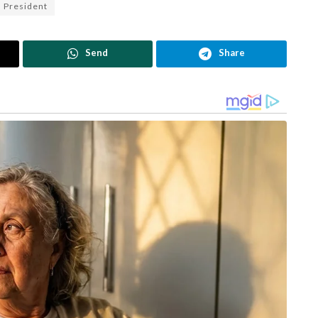
n President
Send
Share