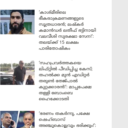
‘കാശ്മീരിലെ
ഭീകരാക്രമണങ്ങളുടെ
സൂത്രധാരൻ; ലഷ്കർ
കമാൻഡർ ലതീഫ് ഭട്ടിനായി
വലവീശി സുരക്ഷാ സേന!’:
തലയ്ക്ക് 15 ലക്ഷം
പാരിതോഷികം
‘സഹപ്രവർത്തകയെ
ലിഫ്റ്റിൽ പീഡിപ്പിച്ച കേസ്;
തഹൽക്ക മുൻ എഡിറ്റർ
തരുൺ തേജ്പാൽ
കുറ്റക്കാരൻ!’: മാപ്പപേക്ഷ
തള്ളി ബോംബെ
ഹൈക്കോടതി
‘ഭരണം തകർന്നു, പക്ഷേ
ഷെഹ്ബാസ്
അഞ്ചുകൊല്ലവും ഭരിക്കും!’: