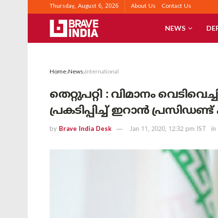
Thursday, August 6, 2026
About Us
Contact Us
NEWS
DE
Home
News
International
തെറ്റുപറ്റി : വിമാനം വെടിവെച
പ്രകടിപ്പിച്ച് ഇറാൻ പ്രസിഡണ
by
Brave India Desk
Jan 11, 2020, 12:32 pm IST
in