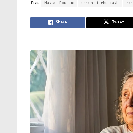
Tags:
Hassan Rouhani
ukraine flight crash
Ira
Share
Tweet