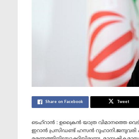
Share on Facebook
Tweet
ടെഹ്‌റാൻ : ഉക്രൈൻ യാത്ര വിമാനത്തെ വെടി
ഇറാൻ പ്രസിഡണ്ട് ഹസൻ റുഹാനി.ജനുവരി എട