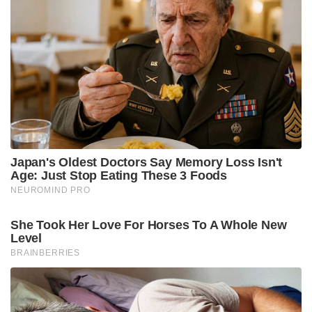
ഇന്ത്യക്കാവും.
ഈയിടെയായി കാശ്മീരിന്റെ കാര്യത്തില്‍ മലേഷ്യന്‍
പ്രധാനമന്ത്രിയുള്‍പ്പെടെ ഇന്ത്യക്കെതിരേ
നീങ്ങിക്കൊണ്ടിരിയ്ക്കുകയായിരുന്നു. ആര്‍ട്ടിക്കില്‍
370 എടുത്തുകളഞ്ഞതിനെതിരെ മലേഷ്യന്‍
പ്രധാനമന്ത്രി പരസ്യമായി ശബ്ദമുയര്‍ത്തിയത്
ഇന്ത്യയുടെ ആഭ്യന്തരകാര്യങ്ങളില്‍ ഇടപെടുന്നതിനു
തുല്യമായിരുന്നു. മാത്രവുമല്ല, ഇന്ത്യക്കെതിരേ മുസ്ലിം
രാജ്യങ്ങളെ കൂട്ടിയോജിപ്പിക്കാനും മലേഷ്യയാണ്
കുറെനാളാ!യി മുന്നില്‍ നിന്ന് കളിക്കുന്നത്. മലേഷ്യന്‍
പ്രധാനമന്ത്രി മഹാതിര്‍ മുഹമ്മദ് ഈയിടെ ഇന്ത്യ
കാശ്മീരിനെ ആക്രമിച്ചു കീഴടക്കി
വച്ചിരിയ്ക്കുകയാണെന്നാണ് പറഞ്ഞത്.
ഇന്ത്യന്‍ ആഭ്യന്തരകാര്യങ്ങളില്‍ അനാവശ്യ
അഭിപ്രായപ്രകടനം നടത്തുന്ന, ഭീകരതയ്ക്ക് വളം
വച്ചുകൊടുക്കുന്ന മലേഷ്യയ്ക്ക് കിട്ടിയ ആദ്യ