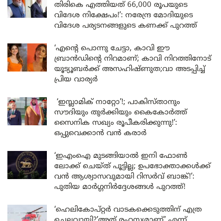
തിരികെ എത്തിയത് 66,000 രൂപയുടെ
വിദേശ നിക്ഷേപം!’: നരേന്ദ്ര മോദിയുടെ
വിദേശ പര്യടനങ്ങളുടെ കണക്ക് പുറത്ത്
‘എന്റെ പൊന്നു ചേട്ടാ, കാവി ഈ
ബ്രാൻഡിന്റെ നിറമാണ്; കാവി നിറത്തിനോട്
യൂട്യൂബർക്ക് അസഹിഷ്ണുത;വാ അടപ്പിച്ച്
പ്രിയ വാര്യർ
‘ഇസ്ലാമിക് നാറ്റോ’!; പാകിസ്താനും
സൗദിയും തുർക്കിയും കൈകോർത്ത്
സൈനിക സഖ്യം രൂപീകരിക്കുന്നു!’:
ഒപ്പുവെക്കാൻ വൻ കരാർ
‘ഇഎംഐ മുടങ്ങിയാൽ ഇനി ഫോൺ
ലോക്ക് ചെയ്ത് പൂട്ടില്ല; ഉപഭോക്താക്കൾക്ക്
വൻ ആശ്വാസവുമായി റിസർവ് ബാങ്ക്!’:
പുതിയ മാർഗ്ഗനിർദ്ദേശങ്ങൾ പുറത്ത്!
‘ഹെലികോപ്റ്റർ വാടകക്കെടുത്തിന് എത്ര
ചെലവായി?’അത് രഹസ്യമാണ്’ എന്ന്