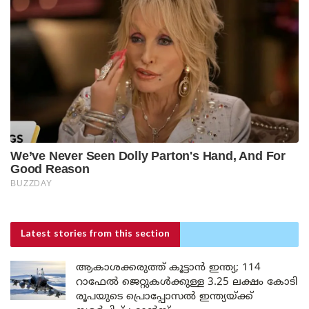
Latest stories
from this section
ആകാശക്കരുത്ത് കൂട്ടാൻ ഇന്ത്യ; 114
റാഫേൽ ജെറ്റുകൾക്കുള്ള 3.25 ലക്ഷം കോടി
രൂപയുടെ പ്രൊപ്പോസൽ ഇന്ത്യയ്ക്ക്