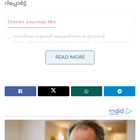
റിപ്പോര്‍ട്ട്.
Stories you may like
‘സൗദിയെ വളഞ്ഞ് ആക്രമിക്കാൻ ഇറാന്റെ
നീക്കം,മിസൈൽ മഴയ്ക്ക് സാധ്യത!’: രഹസ്യാന്വേഷണ
മുന്നറിയിപ്പുമായി റിയാദ്
കുട്ടികളുടെ മാനസികാരോഗ്യം തകർത്തു, ഫോണിന്
READ MORE
അടിമകളാക്കി; മെറ്റയ്ക്ക് 4800 കോടിയുടെ വൻ പിഴ!’:
പണി കൊടുത്ത് അമേരിക്കൻ കോടതി
മലേഷ്യയില്‍ നിന്നുള്ള ഇലക്ട്രോണിക് ഉപകരണങ്ങള്‍
പരിശോധിക്കാനും ഗുണമേന്മയുള്ളതാണോ എന്ന്
ഉറപ്പിക്കാനും കസ്റ്റംസ് ഉദ്യോഗസ്ഥരേയും
അറിയിച്ചതായി റിപ്പോര്‍ട്ടുകളുണ്ട്. ഇലക്ട്രോണിക്
ഉല്‍പ്പന്ന ഇറക്കുമതി കൂടി
നിയന്ത്രണത്തിലാവുന്നതോടെ മലേഷ്യന്‍ സമ്പദ്
വ്യവസ്ഥയില്‍ കാര്യമായ ആഘാതമുണ്ടാക്കാന്‍