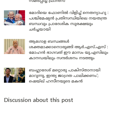
സമർപ്പിച്ച് ഫ്രാൻസ്
മോദിയെ ഫോണിൽ വിളിച്ച് നെതന്യാഹു :
പശ്ചിമേഷ്യൻ പ്രതിസന്ധിയിലെ നയതന്ത്ര
ബന്ധവും പ്രാദേശിക സുരക്ഷയും
ചർച്ചയായി
ആഗോള ബന്ധങ്ങൾ
ശക്തമാക്കാനൊരുങ്ങി ആർ.എസ്.എസ് :
മോഹൻ ഭാഗവത് ഈ മാസം യു.എസിലും
കാനഡയിലും സന്ദർശനം നടത്തും
ബംഗ്ലാദേശ് മറ്റൊരു പാകിസ്താനായി
മാറുന്നു, ഇന്ത്യ ജാഗ്രത പാലിക്കണം’;
ഷെയ്ഖ് ഹസീനയുടെ മകൻ
Discussion about this post