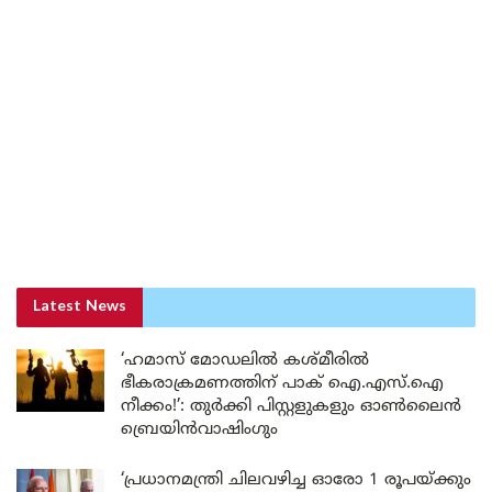
Latest News
‘ഹമാസ് മോഡലിൽ കശ്മീരിൽ
ഭീകരാക്രമണത്തിന് പാക് ഐ.എസ്.ഐ
നീക്കം!’: തുർക്കി പിസ്റ്റളുകളും ഓൺലൈൻ
ബ്രെയിൻവാഷിംഗും
‘പ്രധാനമന്ത്രി ചിലവഴിച്ച ഓരോ 1 രൂപയ്ക്കും