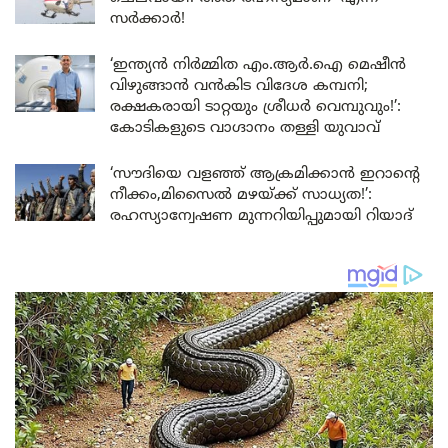
സർക്കാർ!
‘ഇന്ത്യൻ നിർമ്മിത എം.ആർ.ഐ മെഷീൻ
വിഴുങ്ങാൻ വൻകിട വിദേശ കമ്പനി;
രക്ഷകരായി ടാറ്റയും ശ്രീധർ വെമ്പുവും!’:
കോടികളുടെ വാഗ്ദാനം തള്ളി യുവാവ്
‘സൗദിയെ വളഞ്ഞ് ആക്രമിക്കാൻ ഇറാന്റെ
നീക്കം,മിസൈൽ മഴയ്ക്ക് സാധ്യത!’:
രഹസ്യാന്വേഷണ മുന്നറിയിപ്പുമായി റിയാദ്