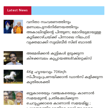
Latest News
വനിതാ സംവരണത്തിനും
മണ്ഡലപുനർനിർണയത്തിനും
അകാലിദളിന്റെ പിന്തുണ; മോദിയുമായുള്ള
കൂടിക്കാഴ്ചയ്ക്ക് പിന്നാലെ നിലപാട്
വ്യക്തമാക്കി സുഖ്ബീർ സിങ് ബാദൽ
അമേരിക്കൻ കുട്ടികൾ ഉടുക്കുന്ന
കിഴക്കമ്പലം കുപ്പായങ്ങൾ!കിറ്റെക്സ്
4Kg ഹൃദയവും 70Km/h
സ്പീഡും;പ്രണയിക്കാൻ ഡാൻസ് കളിക്കുന്ന
കുതിരശക്തി
ഒറ്റുകാരെയും വഞ്ചകരെയും കാണാൻ
സമയമുണ്ട്, പ്രതിഷേധിക്കുന്ന
ചെറുപ്പക്കാരെ കാണാൻ സമയമില്ല ;