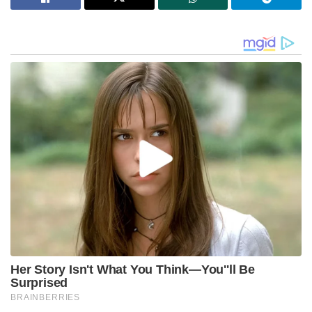
ആത്മവിശ്വാസത്തിലാക്കിയിട്ടുണ്ട്. ബിജെപി
അപ്രതീക്ഷിത കുതിപ്പ് നടത്തുമെന്നാണ് ബിജെപി
നേതാക്കള്‍ പുലര്‍ത്തുന്ന പ്രതീക്ഷ.
Stories you may like
വനിതാ സംവരണത്തിനും
മണ്ഡലപുനർനിർണയത്തിനും അകാലിദളിന്റെ
പിന്തുണ; മോദിയുമായുള്ള കൂടിക്കാഴ്ചയ്ക്ക് പിന്നാലെ
നിലപാട് വ്യക്തമാക്കി സുഖ്ബീർ സിങ് ബാദൽ
ഒറ്റുകാരെയും വഞ്ചകരെയും കാണാൻ സമയമുണ്ട്,
പ്രതിഷേധിക്കുന്ന ചെറുപ്പക്കാരെ കാണാൻ സമയമില്ല ;
പ്രധാനമന്ത്രിക്കെതിരെ ഉദ്ദവ് താക്കറെ
ആംആദ്മി പാര്‍ട്ടി 45.6 ശതമാനം വോട്ട് നേടുമെന്നും
ബി.ജെ.പി 37.1 ശതമാനം വോട്ട് നേടുമെന്നും സര്‍വ്വേ
പറയുന്നു. കോണ്‍ഗ്രസിന് 4.4 ശതമാനം വോട്ടുകളാണ്
നേടാനാവുക. മറ്റ് പ്രാദേശിക കക്ഷികളെല്ലാവരും