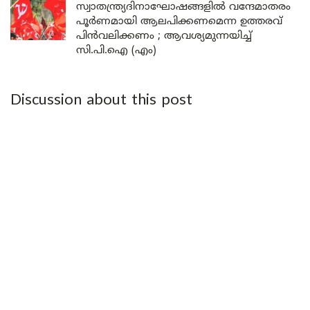
സ്വാതന്ത്ര്യദിനാഘോഷങ്ങളിൽ വന്ദേമാതരം
പൂർണമായി ആലപിക്കണമെന്ന ഉത്തരവ്
പിൻവലിക്കണം ; ആവശ്യമുന്നയിച്ച്
സി.പി.ഐ (എം)
Discussion about this post