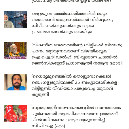
പ്രധാനമന്ത്രിക്കെതിരെ ഉദ്ദവ് താക്കറെ
മെറ്റയുടെ അൽഗോരിതത്തിൽ മാറ്റം
വരുത്താൻ കേന്ദ്രസർക്കാർ നിർദ്ദേശം ;
ഡീപ്‌ഫെയ്ക്കുകൾക്കും വ്യാജ
പ്രചാരണങ്ങൾക്കും തടയിടും
‘വികസിത ഭാരതത്തിന്റെ ശില്പികൾ നിങ്ങൾ;
പഠനം തുടരുന്നവരാണ് വിജയിക്കുക!’:
ഐ.ഐ.ടി ഡൽഹി ബിരുദദാന ചടങ്ങിൽ
ജെൻസികളോട് പ്രധാനമന്ത്രി നരേന്ദ്ര മോദി!
‘ധൈര്യമുണ്ടെങ്കിൽ തൊട്ടുനോക്കെടാ!
ബെംഗളൂരുവിലേക്ക് 25 ബംഗ്ലാദേശികളെ
വിട്ടിട്ടുണ്ട്; വീഡിയോ പങ്കുവെച്ച യുവാവ്
കുടുങ്ങി
സ്വാതന്ത്ര്യദിനാഘോഷങ്ങളിൽ വന്ദേമാതരം
പൂർണമായി ആലപിക്കണമെന്ന ഉത്തരവ്
പിൻവലിക്കണം ; ആവശ്യമുന്നയിച്ച്
സി.പി.ഐ (എം)