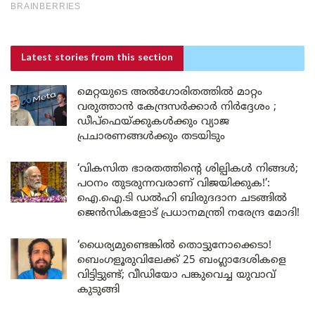
Latest stories
from this section
മെറ്റയുടെ അൽഗോരിതത്തിൽ മാറ്റം
വരുത്താൻ കേന്ദ്രസർക്കാർ നിർദ്ദേശം ;
ഡീപ്‌ഫെയ്ക്കുകൾക്കും വ്യാജ
പ്രചാരണങ്ങൾക്കും തടയിടും
‘വികസിത ഭാരതത്തിന്റെ ശില്പികൾ നിങ്ങൾ;
പഠനം തുടരുന്നവരാണ് വിജയിക്കുക!’:
ഐ.ഐ.ടി ഡൽഹി ബിരുദദാന ചടങ്ങിൽ
ജെൻസികളോട് പ്രധാനമന്ത്രി നരേന്ദ്ര മോദി!
‘ധൈര്യമുണ്ടെങ്കിൽ തൊട്ടുനോക്കെടാ!
ബെംഗളൂരുവിലേക്ക് 25 ബംഗ്ലാദേശികളെ
വിട്ടിട്ടുണ്ട്; വീഡിയോ പങ്കുവെച്ച യുവാവ്
കുടുങ്ങി