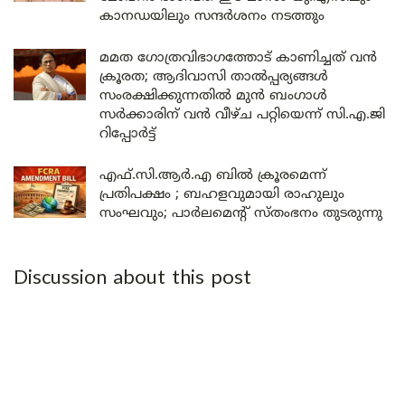
കാനഡയിലും സന്ദർശനം നടത്തും
മമത ഗോത്രവിഭാഗത്തോട് കാണിച്ചത് വൻ
ക്രൂരത; ആദിവാസി താൽപ്പര്യങ്ങൾ
സംരക്ഷിക്കുന്നതിൽ മുൻ ബംഗാൾ
സർക്കാരിന് വൻ വീഴ്ച പറ്റിയെന്ന് സി.എ.ജി
റിപ്പോർട്ട്
എഫ്.സി.ആർ.എ ബിൽ ക്രൂരമെന്ന്
പ്രതിപക്ഷം ; ബഹളവുമായി രാഹുലും
സംഘവും; പാർലമെന്റ് സ്തംഭനം തുടരുന്നു
Discussion about this post