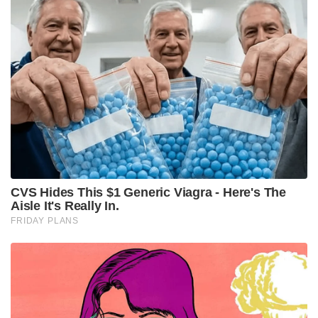
എന്നാണ് ഡൽഹിയിലെ പിന്നാമ്പുറ സംസാരം.
Stories you may like
എ.ഐ ഉള്ളടക്കങ്ങൾക്ക് കടുത്ത
നിയന്ത്രണങ്ങളുമായി കേന്ദ്രസർക്കാർ ; ഐ.ടി
നിയമങ്ങളിൽ ഭേദഗതി വരുത്തി
12 വയസ്സുകാരിയെ പ്രതിഷേധത്തിനായി
കൊണ്ടുവന്നു; അഭിജീത് ദിപ്കെ, സൗരവ് ദാസ്
എന്നിവർക്കെതിരെ പോക്സോ കേസെടുക്കണമെന്ന്
പരാതിയുമായി അഭിഭാഷക
Tags:
Arvind Kejriwal