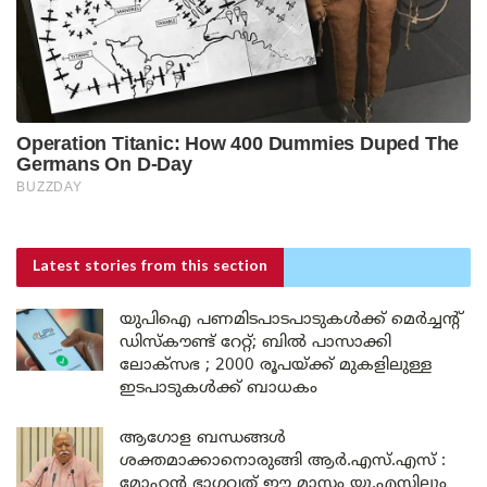
Latest stories
from this section
യുപിഐ പണമിടപാടപാടുകൾക്ക് മെർച്ചന്റ്
ഡിസ്കൗണ്ട് റേറ്റ്; ബിൽ പാസാക്കി
ലോക്സഭ ; 2000 രൂപയ്ക്ക് മുകളിലുള്ള
ഇടപാടുകൾക്ക് ബാധകം
ആഗോള ബന്ധങ്ങൾ
ശക്തമാക്കാനൊരുങ്ങി ആർ.എസ്.എസ് :
മോഹൻ ഭാഗവത് ഈ മാസം യു.എസിലും