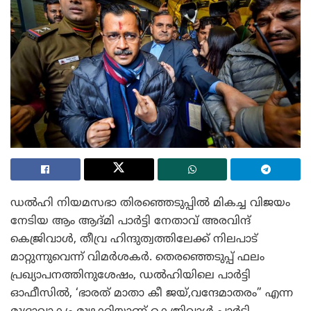
ഡൽഹി നിയമസഭാ തിരഞ്ഞെടുപ്പിൽ മികച്ച വിജയം
നേടിയ ആം ആദ്മി പാർട്ടി നേതാവ് അരവിന്ദ്
കെജ്രിവാൾ, തീവ്ര ഹിന്ദുത്വത്തിലേക്ക് നിലപാട്
മാറ്റുന്നുവെന്ന് വിമർശകർ. തെരഞ്ഞെടുപ്പ് ഫലം
പ്രഖ്യാപനത്തിനുശേഷം, ഡൽഹിയിലെ പാർട്ടി
ഓഫീസിൽ, ‘ഭാരത് മാതാ കീ ജയ്,വന്ദേമാതരം” എന്ന