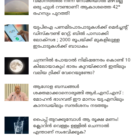
വിമാനത്തിൽ നിന്ന് നോക്കിയാൽ മഴവില്ല്
ഒരു ഫുൾ റൗണ്ടാണ്! ആകാശത്തെ 42°
രഹസ്യം പുറത്ത്!
യുപിഐ പണമിടപാടപാടുകൾക്ക് മെർച്ചന്റ്
ഡിസ്കൗണ്ട് റേറ്റ്; ബിൽ പാസാക്കി
ലോക്സഭ ; 2000 രൂപയ്ക്ക് മുകളിലുള്ള
ഇടപാടുകൾക്ക് ബാധകം
ചന്ദ്രനിൽ പോയാൽ നിമിഷനേരം കൊണ്ട് 10
കിലോയാകും! ഭാരം കുറയ്ക്കാൻ ഇതിലും
വലിയ ട്രിക്ക് വേറെയുണ്ടോ?
ആഗോള ബന്ധങ്ങൾ
ശക്തമാക്കാനൊരുങ്ങി ആർ.എസ്.എസ് :
മോഹൻ ഭാഗവത് ഈ മാസം യു.എസിലും
കാനഡയിലും സന്ദർശനം നടത്തും
പൈപ്പ് തുറക്കുമ്പോൾ ആ രൂക്ഷ മണം!
ക്ലോറിൻ വെള്ളം ഉള്ളിൽ ചെന്നാൽ
എന്താണ് സംഭവിക്കുക?