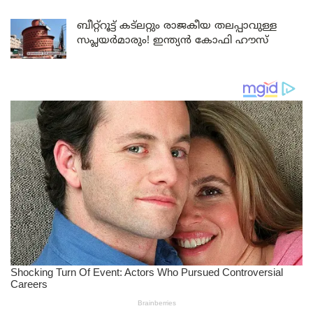
ബീറ്റ്‌റൂട്ട് കട്‌ലറ്റും രാജകീയ തലപ്പാവുള്ള
സപ്ലയർമാരും! ഇന്ത്യൻ കോഫി ഹൗസ്