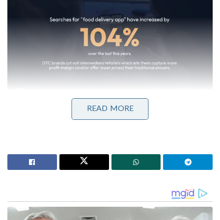
READ MORE
ഫലമറിഞ്ഞപ്പോൾ, പ്രധാനമന്ത്രി നരേന്ദ്രമോദിയടക്കം
ഡൽഹിയിലെ പ്രമുഖ ബിജെപി നേതാക്കളെല്ലാം
തന്നെ അരവിന്ദ് കെജ്രിവാളിന്റെ ജയത്തിൽ
അഭിനന്ദനമറിയിച്ചിരുന്നു. ഇന്ന്
ജയപ്രഖ്യാപനത്തിനുശേഷം, കൊണാട്ട് പ്ലേസിലെ
ഹനുമാൻ സ്വാമി ക്ഷേത്രത്തിൽ ദർശനം നടത്തുക
കൂടി ചെയ്തതോടെ, കെജ്രിവാൾ
മതനിഷ്പക്ഷതയുടെ മുഖം മൂടി വലിച്ചെറിയുന്നു