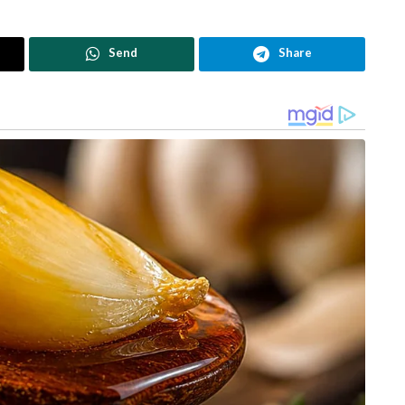
Send
Share