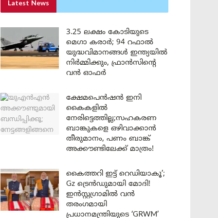
Latest News
3.25 ലക്ഷം കോടിയുടെ
മെഗാ കരാർ; 94 റഫാൽ
യുദ്ധവിമാനങ്ങൾ ഇന്ത്യയിൽ
നിർമ്മിക്കും, ഫ്രാൻസിന്റെ
വൻ ഓഫർ
ക്ഷേമപെൻഷൻ ഇനി
കൈകളിൽ
നേരിട്ടെത്തില്ല;സഹകരണ
ബാങ്കുകളെ ഒഴിവാക്കാൻ
തീരുമാനം, പണം ബാങ്ക്
അക്കൗണ്ടിലേക്ക് മാത്രം!
കൈത്തറി ഇട്ട് റെഡിയാകൂ’;
Gz ട്രെൻഡുമായി മോദി!
ഇൻസ്റ്റഗ്രാമിൽ വൻ
തരംഗമായി
പ്രധാനമന്ത്രിയുടെ ‘GRWM’