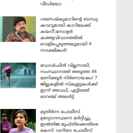
വീഡിയോ
ഗണേഷ്കുമാറിന്റെ ബന്ധു
കവറുമായി കാറിലേക്ക്
കയറി’;സോളർ
കത്തുവിവാദത്തിൽ
വെളിപ്പെടുത്തലുമായി 4
സാക്ഷികൾ!
ഡോൾഫിൻ വില്ലനായി;
സംസ്ഥാനത്ത് അടുത്ത 48
മണിക്കൂർ നിർണായകം! 7
ജില്ലകളിൽ സ്കൂളുകൾക്ക്
ഇന്ന് അവധി, എട്ടിടത്ത്
ഓറഞ്ച് അലർട്ട്
മുതിർന്ന പോലീസ്
ഉദ്യോഗസ്ഥനെ മർദ്ദിച്ചു,
ഇൽതിജ മുഫ്തിക്കെതിരെ
കേസ്: വനിതാ പോലീസ്