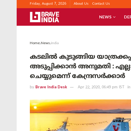
Friday, August 7, 2026
About Us
Contact Us
NEWS
DE
Home
News
India
കടലിൽ കുടുങ്ങിയ യാത്രക
അടുപ്പിക്കാൻ അനുമതി : എല്
ചെയ്യുമെന്ന് കേന്ദ്രസർക്കാർ
by
Brave India Desk
Apr 22, 2020, 06:49 pm IST
in