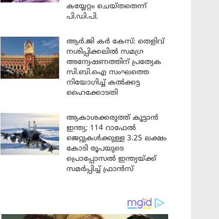
കയ്യേറ്റം ചെയ്തതെന്ന്
പി.ഡി.പി.
ആർ.ജി കർ കേസ്: തെളിവ്
നശിപ്പിക്കലിൽ സമഗ്ര
അന്വേഷണത്തിന് പ്രത്യേക
സി.ബി.ഐ സംഘത്തെ
നിയോഗിച്ച് കൽക്കട്ട
ഹൈക്കോടതി
ആകാശക്കരുത്ത് കൂട്ടാൻ
ഇന്ത്യ; 114 റാഫേൽ
ജെറ്റുകൾക്കുള്ള 3.25 ലക്ഷം
കോടി രൂപയുടെ
പ്രൊപ്പോസൽ ഇന്ത്യയ്ക്ക്
സമർപ്പിച്ച് ഫ്രാൻസ്