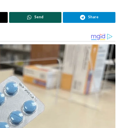
Send
Share