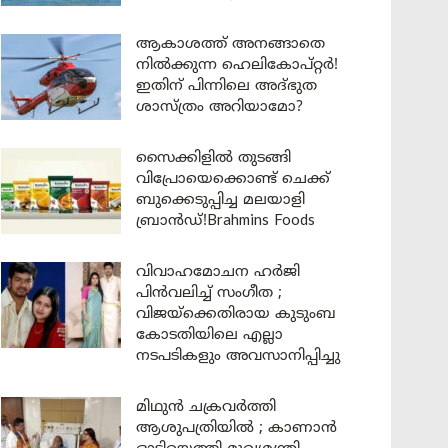
ആകാശത്ത് അനങ്ങാതെ
നില്‍ക്കുന്ന ഹെലികോപ്റ്റര്‍!
ഇതിന് പിന്നിലെ അദ്ഭുത
ശാസ്ത്രം അറിയാമോ?
സൈക്കിളിൽ തുടങ്ങി
വിപ്രോയെക്കൊണ്ട് ചെക്ക്
ബുക്കെടുപ്പിച്ച മലയാളി
ബ്രാൻഡ്!Brahmins Foods
വിവാഹമോചന ഹർജി
പിൻവലിച്ച് സംഗീത ;
വിജയ്ക്കെതിരായ കുടുംബ
കോടതിയിലെ എല്ലാ
നടപടികളും അവസാനിപ്പിച്ചു
മിഥുൻ ചക്രവർത്തി
ആശുപത്രിയിൽ ; കാണാൻ