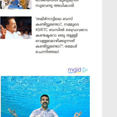
ഓടിയെത്തി മുഖ്യമന്ത്രി
സുവേന്ദു അധികാരി
‘തമിഴ്‌നാട്ടിലെ ബസ്
കണ്ടിട്ടുണ്ടോ?, നമ്മുടെ
KSRTC ബസിൽ ഡ്രൈവറോ
കണ്ടക്ടറോ ഒരു തുള്ളി
വെള്ളമൊഴിക്കുന്നത്
കണ്ടിട്ടുണ്ടോ?’: രമേശ്
ചെന്നിത്തല!