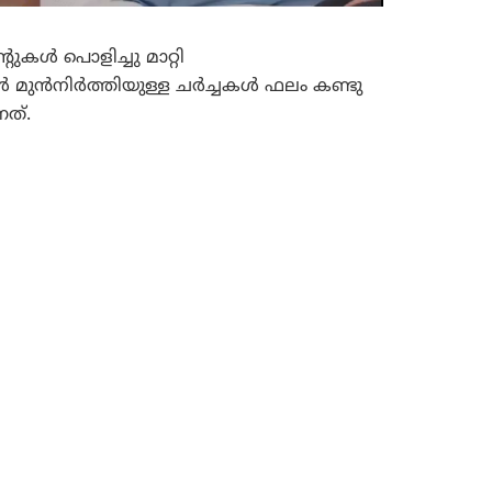
ുകൾ പൊളിച്ചു മാറ്റി
ങൾ മുൻനിർത്തിയുള്ള ചർച്ചകൾ ഫലം കണ്ടു
നത്.