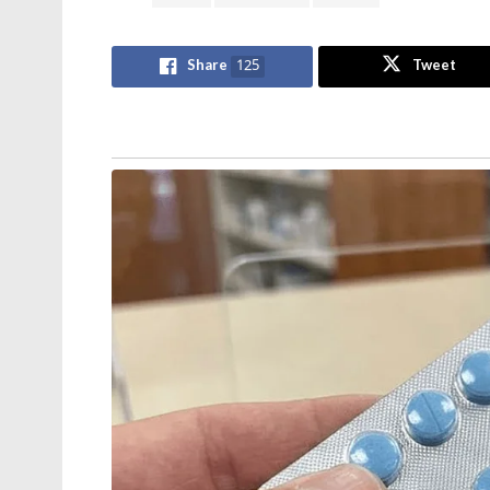
Share
125
Tweet