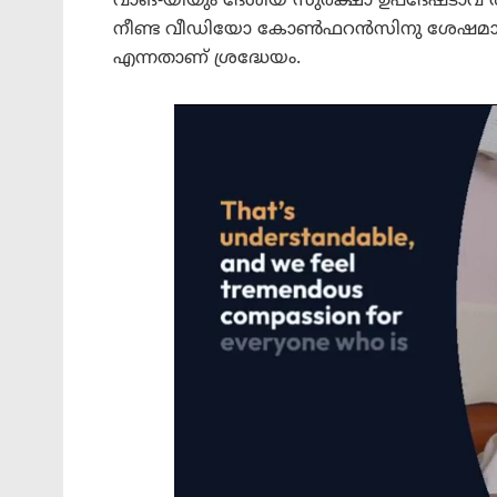
വാങ്-യിയും ദേശീയ സുരക്ഷാ ഉപദേഷ്ടാവ്
നീണ്ട വീഡിയോ കോൺഫറൻസിനു ശേഷമാണ്
എന്നതാണ് ശ്രദ്ധേയം.