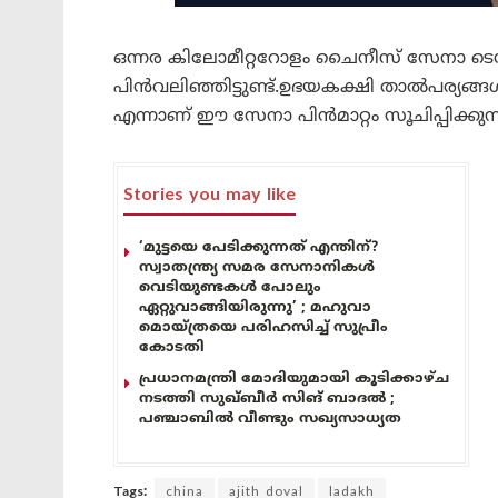
ഒന്നര കിലോമീറ്ററോളം ചൈനീസ് സേനാ ടെന്റ
പിൻവലിഞ്ഞിട്ടുണ്ട്.ഉഭയകക്ഷി താൽപര്യങ്
എന്നാണ് ഈ സേനാ പിൻമാറ്റം സൂചിപ്പിക്കുന്
Stories you may like
‘മുട്ടയെ പേടിക്കുന്നത് എന്തിന്?
സ്വാതന്ത്ര്യ സമര സേനാനികൾ
വെടിയുണ്ടകൾ പോലും
ഏറ്റുവാങ്ങിയിരുന്നു’ ; മഹുവാ
മൊയ്ത്രയെ പരിഹസിച്ച് സുപ്രീം
കോടതി
പ്രധാനമന്ത്രി മോദിയുമായി കൂടിക്കാഴ്ച
നടത്തി സുഖ്ബീർ സിങ് ബാദൽ ;
പഞ്ചാബിൽ വീണ്ടും സഖ്യസാധ്യത
Tags:
china
ajith doval
ladakh