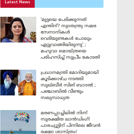
Latest News
‘മുട്ടയെ പേടിക്കുന്നത്
എന്തിന്? സ്വാതന്ത്ര്യ സമര
സേനാനികൾ
വെടിയുണ്ടകൾ പോലും
ഏറ്റുവാങ്ങിയിരുന്നു’ ;
മഹുവാ മൊയ്ത്രയെ
പരിഹസിച്ച് സുപ്രീം കോടതി
പ്രധാനമന്ത്രി മോദിയുമായി
കൂടിക്കാഴ്ച നടത്തി
സുഖ്ബീർ സിങ് ബാദൽ ;
പഞ്ചാബിൽ വീണ്ടും
സഖ്യസാധ്യത
മരണപ്പാച്ചിലിൽ നിന്ന്
സുരക്ഷിത ലാൻഡിംഗ്!
പാരച്യൂട്ടിന് പിന്നിലെ ജീവൻ
രക്ഷാ ശാസ്ത്രം!