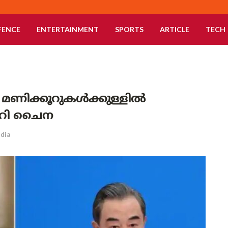
FENCE
ENTERTAINMENT
SPORTS
ARTICLE
TECH
മണിക്കൂറുകൾക്കുള്ളിൽ
ാറി ചൈന
ndia