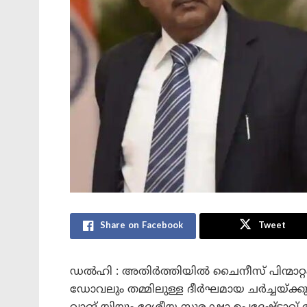
Share on Facebook
Tweet
ഡൽഹി : അതിർത്തിയിൽ ചൈനീസ് പിന്മാറ്റം
ഡോവലും തമ്മിലുള്ള ദീർഘമായ ചർച്ചയ്ക്കു ശ