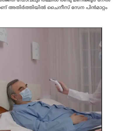
 അജിത് ഡോവലും തമ്മിൽ രണ്ടു മണിക്കൂർ നേരം
 അതിർത്തിയിൽ ചൈനീസ് സേന പിൻമാറ്റം