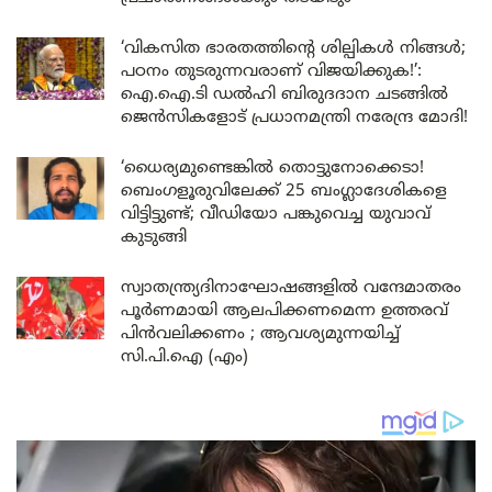
‘വികസിത ഭാരതത്തിന്റെ ശില്പികൾ നിങ്ങൾ;
പഠനം തുടരുന്നവരാണ് വിജയിക്കുക!’:
ഐ.ഐ.ടി ഡൽഹി ബിരുദദാന ചടങ്ങിൽ
ജെൻസികളോട് പ്രധാനമന്ത്രി നരേന്ദ്ര മോദി!
‘ധൈര്യമുണ്ടെങ്കിൽ തൊട്ടുനോക്കെടാ!
ബെംഗളൂരുവിലേക്ക് 25 ബംഗ്ലാദേശികളെ
വിട്ടിട്ടുണ്ട്; വീഡിയോ പങ്കുവെച്ച യുവാവ്
കുടുങ്ങി
സ്വാതന്ത്ര്യദിനാഘോഷങ്ങളിൽ വന്ദേമാതരം
പൂർണമായി ആലപിക്കണമെന്ന ഉത്തരവ്
പിൻവലിക്കണം ; ആവശ്യമുന്നയിച്ച്
സി.പി.ഐ (എം)