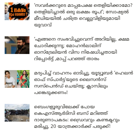
‘സവർക്കറുടെ മാപ്പപേക്ഷ തെളിയിക്കാമോ?
തെളിയിച്ചാൽ ഒരു ലക്ഷം രൂപ!’; സോഷ്യൽ
മീഡിയയിൽ ചരിത്ര വെല്ലുവിളിയുമായി
യുവാവ്
‘എങ്ങനെ സംഭവിച്ചുവെന്ന് അറിയില്ല, ക്ഷമ
ചോദിക്കുന്നു; മോഹൻലാലിന്
ഓസ്ട്രേലിയൻ വിസ നിഷേധിച്ചതായി
റിപ്പോർട്ട് ,മാപ്പ് പറഞ്ഞ് താരം
മദ്യപിച്ച് വാഹനം ഓടിച്ചു, യൂട്യൂബർ ‘ഹെലൻ
ഓഫ് സ്പാർട്ട’യുടെ ലൈസൻസ്
സസ്പെൻഡ് ചെയ്തു; ക്ലാസിലും
പങ്കെടുക്കണം!
ബെംഗളൂരുവിലേക്ക് പോയ
കെഎസ്ആർടിസി ബസ് മറിഞ്ഞ്
ദാരുണാപകടം: ഡ്രൈവറും കണ്ടക്ടറും
മരിച്ചു, 20 യാത്രക്കാർക്ക് പരുക്ക്!