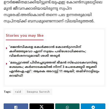
ഊർജ്ജിതമാക്കിയിട്ടുണ്ട്.യുഎഇ കോൺസുലേറ്റിലെ
മുൻ ജീവനക്കാരിയായിരുന്നു സ്വപ്ന
സുരേഷ്.അത്കൊണ്ട് തന്നെ പല ഉന്നതരുമായി
സ്വപ്നയ്ക്ക് ബന്ധമുണ്ടെന്നാണ് വിലയിരുത്തൽ.
Stories you may like
‘ജെൻസികളെ കേൾക്കാൻ കോൺഗ്രസിന്
കഴിഞ്ഞുവോ എന്ന് സ്വയം പരിശോധിക്കണം;
വിമർശനവുമായി ശശി തരൂർ
‘മലപ്പുറത്ത് പിടിച്ചെടുത്തത് ഭീമൻ സ്ഫോടകവസ്തു
ശേഖരം; കർണാടകയിൽ നിന്ന് 3 പേരെക്കൂടി തൂക്കി
എൻഐ.എ!’: ആകെ അറസ്റ്റ് 11 ആയി; തമിഴ്‌നാട്ടിലും
റെയ്ഡ്!
Tags:
raid
Swapna Suresh