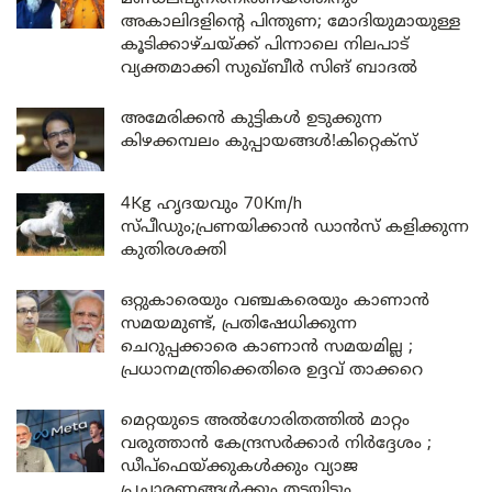
അകാലിദളിന്റെ പിന്തുണ; മോദിയുമായുള്ള
കൂടിക്കാഴ്ചയ്ക്ക് പിന്നാലെ നിലപാട്
വ്യക്തമാക്കി സുഖ്ബീർ സിങ് ബാദൽ
അമേരിക്കൻ കുട്ടികൾ ഉടുക്കുന്ന
കിഴക്കമ്പലം കുപ്പായങ്ങൾ!കിറ്റെക്സ്
4Kg ഹൃദയവും 70Km/h
സ്പീഡും;പ്രണയിക്കാൻ ഡാൻസ് കളിക്കുന്ന
കുതിരശക്തി
ഒറ്റുകാരെയും വഞ്ചകരെയും കാണാൻ
സമയമുണ്ട്, പ്രതിഷേധിക്കുന്ന
ചെറുപ്പക്കാരെ കാണാൻ സമയമില്ല ;
പ്രധാനമന്ത്രിക്കെതിരെ ഉദ്ദവ് താക്കറെ
മെറ്റയുടെ അൽഗോരിതത്തിൽ മാറ്റം
വരുത്താൻ കേന്ദ്രസർക്കാർ നിർദ്ദേശം ;
ഡീപ്‌ഫെയ്ക്കുകൾക്കും വ്യാജ
പ്രചാരണങ്ങൾക്കും തടയിടും