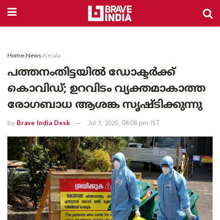
Home
News
Kerala
പത്തനംതിട്ടയിൽ ഡോക്ടർക്ക്
കൊവിഡ്; ഉറവിടം വ്യക്തമാകാത്ത
രോഗബാധ ആശങ്ക സൃഷ്ടിക്കുന്നു
by
Brave India Desk
Jul 7, 2020, 08:08 pm IST