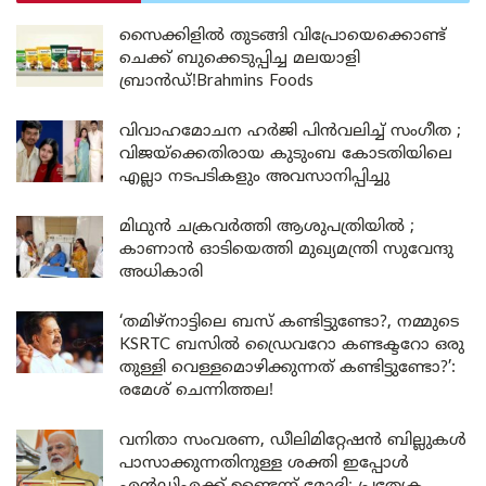
സൈക്കിളിൽ തുടങ്ങി വിപ്രോയെക്കൊണ്ട്
ചെക്ക് ബുക്കെടുപ്പിച്ച മലയാളി
ബ്രാൻഡ്!Brahmins Foods
വിവാഹമോചന ഹർജി പിൻവലിച്ച് സംഗീത ;
വിജയ്ക്കെതിരായ കുടുംബ കോടതിയിലെ
എല്ലാ നടപടികളും അവസാനിപ്പിച്ചു
മിഥുൻ ചക്രവർത്തി ആശുപത്രിയിൽ ;
കാണാൻ ഓടിയെത്തി മുഖ്യമന്ത്രി സുവേന്ദു
അധികാരി
‘തമിഴ്‌നാട്ടിലെ ബസ് കണ്ടിട്ടുണ്ടോ?, നമ്മുടെ
KSRTC ബസിൽ ഡ്രൈവറോ കണ്ടക്ടറോ ഒരു
തുള്ളി വെള്ളമൊഴിക്കുന്നത് കണ്ടിട്ടുണ്ടോ?’:
രമേശ് ചെന്നിത്തല!
വനിതാ സംവരണ, ഡീലിമിറ്റേഷൻ ബില്ലുകൾ
പാസാക്കുന്നതിനുള്ള ശക്തി ഇപ്പോൾ