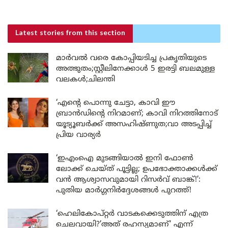
Latest stories
from this section
മാർവൽ വരെ കോപ്പിയടിച്ച പ്രകൃതിയുടെ
അത്ഭുതം;സ്റ്റീലിനേക്കാൾ 5 ഇരട്ടി ബലമുള്ള
വലകൾ;ചിലന്തി
‘എന്റെ പൊന്നു ചേട്ടാ, കാവി ഈ
ബ്രാൻഡിന്റെ നിറമാണ്; കാവി നിറത്തിനോട്
യൂട്യൂബർക്ക് അസഹിഷ്ണുത;വാ അടപ്പിച്ച്
പ്രിയ വാര്യർ
‘ഇഎംഐ മുടങ്ങിയാൽ ഇനി ഫോൺ
ലോക്ക് ചെയ്ത് പൂട്ടില്ല; ഉപഭോക്താക്കൾക്ക്
വൻ ആശ്വാസവുമായി റിസർവ് ബാങ്ക്!’:
പുതിയ മാർഗ്ഗനിർദ്ദേശങ്ങൾ പുറത്ത്!
‘ഹെലികോപ്റ്റർ വാടകക്കെടുത്തിന് എത്ര
ചെലവായി?’അത് രഹസ്യമാണ്’ എന്ന്