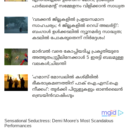
എൻഡിഎക്ക് ഉണ്ടെന്ന് മോദി; പ്രത്യേക
പാർലമെന്റ് സമ്മേളനം വിളിക്കാൻ സാധ്യത
‘വടക്കൻ ജില്ലകളിൽ പ്രളയസമാന
സാഹചര്യം; 4 ജില്ലകളിൽ റെഡ് അലർട്ട്!’:
ബംഗാൾ ഉൾക്കടലിൽ ന്യൂനമർദ്ദ സാദ്ധ്യത;
കടലിൽ പോകരുതെന്ന് നിർദ്ദേശം!
മാർവൽ വരെ കോപ്പിയടിച്ച പ്രകൃതിയുടെ
അത്ഭുതം;സ്റ്റീലിനേക്കാൾ 5 ഇരട്ടി ബലമുള്ള
വലകൾ;ചിലന്തി
‘ഹമാസ് മോഡലിൽ കശ്മീരിൽ
ഭീകരാക്രമണത്തിന് പാക് ഐ.എസ്.ഐ
നീക്കം!’: തുർക്കി പിസ്റ്റളുകളും ഓൺലൈൻ
ബ്രെയിൻവാഷിംഗും