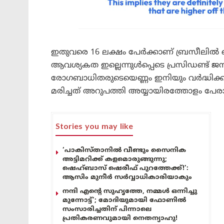
ഇതുവരെ 16 ലക്ഷം പേർക്കാണ് ബ്രസീലിൽ കൊ
ആവശ്യകത ഇല്ലെന്നുൾപ്പെടെ പ്രസിഡണ്ട്‌ ജ
രോഗബാധിതരുടെയെണ്ണം ഇനിയും വർദ്ധിക
മരിച്ചത് അറുപത്തി അയ്യായിരത്തോളം പേര
Stories you may like
‘പാകിസ്താനിൽ വീണ്ടും സൈനിക
അട്ടിമറിക്ക് കളമൊരുങ്ങുന്നു;
ഷെഹ്ബാസ് ഷെരീഫ് പുറത്തേക്ക്!’:
ആസിം മുനീർ സർവ്വാധികാരിയാകും
നന്ദി എൻ്റെ സുഹൃത്തേ, നമ്മൾ ഒന്നിച്ചു
മുന്നോട്ട്’; മോദിയുമായി ഫോണിൽ
സംസാരിച്ചതിന് പിന്നാലെ
പ്രതികരണവുമായി നെതന്യാഹു!