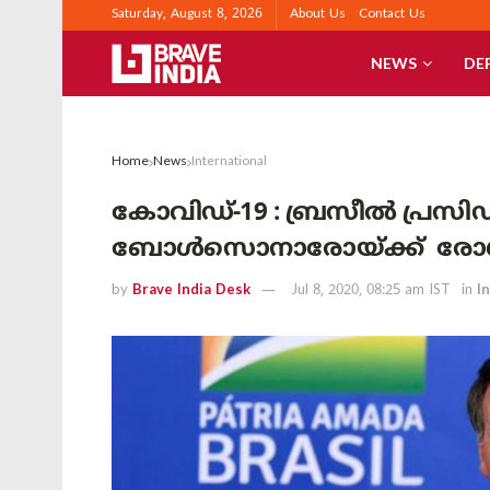
Saturday, August 8, 2026
About Us
Contact Us
NEWS
DE
Home
News
International
കോവിഡ്-19 : ബ്രസീൽ പ്രസിഡ
ബോൾസൊനാരോയ്ക്ക് രോഗം സ
by
Brave India Desk
Jul 8, 2020, 08:25 am IST
in
I