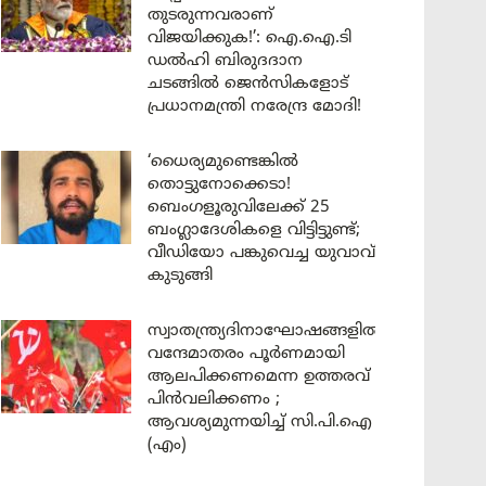
തുടരുന്നവരാണ്
വിജയിക്കുക!’: ഐ.ഐ.ടി
ഡൽഹി ബിരുദദാന
ചടങ്ങിൽ ജെൻസികളോട്
പ്രധാനമന്ത്രി നരേന്ദ്ര മോദി!
‘ധൈര്യമുണ്ടെങ്കിൽ
തൊട്ടുനോക്കെടാ!
ബെംഗളൂരുവിലേക്ക് 25
ബംഗ്ലാദേശികളെ വിട്ടിട്ടുണ്ട്;
വീഡിയോ പങ്കുവെച്ച യുവാവ്
കുടുങ്ങി
സ്വാതന്ത്ര്യദിനാഘോഷങ്ങളിൽ
വന്ദേമാതരം പൂർണമായി
ആലപിക്കണമെന്ന ഉത്തരവ്
പിൻവലിക്കണം ;
ആവശ്യമുന്നയിച്ച് സി.പി.ഐ
(എം)