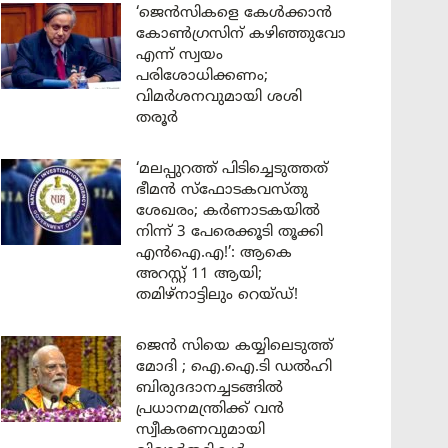
‘ജെൻസികളെ കേൾക്കാൻ
കോൺഗ്രസിന് കഴിഞ്ഞുവോ
എന്ന് സ്വയം
പരിശോധിക്കണം;
വിമർശനവുമായി ശശി
തരൂർ
‘മലപ്പുറത്ത് പിടിച്ചെടുത്തത്
ഭീമൻ സ്ഫോടകവസ്തു
ശേഖരം; കർണാടകയിൽ
നിന്ന് 3 പേരെക്കൂടി തൂക്കി
എൻഐ.എ!’: ആകെ
അറസ്റ്റ് 11 ആയി;
തമിഴ്‌നാട്ടിലും റെയ്ഡ്!
ജെൻ സിയെ കയ്യിലെടുത്ത്
മോദി ; ഐ.ഐ.ടി ഡൽഹി
ബിരുദദാനച്ചടങ്ങിൽ
പ്രധാനമന്ത്രിക്ക് വൻ
സ്വീകരണവുമായി