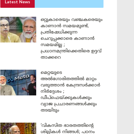
Latest News
ഒറ്റുകാരെയും വഞ്ചകരെയും
കാണാൻ സമയമുണ്ട്,
പ്രതിഷേധിക്കുന്ന
ചെറുപ്പക്കാരെ കാണാൻ
സമയമില്ല ;
പ്രധാനമന്ത്രിക്കെതിരെ ഉദ്ദവ്
താക്കറെ
മെറ്റയുടെ
അൽഗോരിതത്തിൽ മാറ്റം
വരുത്താൻ കേന്ദ്രസർക്കാർ
നിർദ്ദേശം ;
ഡീപ്‌ഫെയ്ക്കുകൾക്കും
വ്യാജ പ്രചാരണങ്ങൾക്കും
തടയിടും
‘വികസിത ഭാരതത്തിന്റെ
ശില്പികൾ നിങ്ങൾ; പഠനം