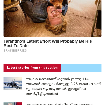
Latest stories
from this section
ആകാശക്കരുത്ത് കൂട്ടാൻ ഇന്ത്യ; 114
റാഫേൽ ജെറ്റുകൾക്കുള്ള 3.25 ലക്ഷം കോടി
രൂപയുടെ പ്രൊപ്പോസൽ ഇന്ത്യയ്ക്ക്
സമർപ്പിച്ച് ഫ്രാൻസ്
മോദിയെ ഫോണിൽ വിളിച്ച് നെതന്യാഹു :