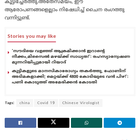
കൂട്ടിച്ചേർത്തു.അതേസമയം, ഈ
ആരോപണങ്ങളെല്ലാം നിഷേധിച്ച് ചൈന രംഗത്തു
വന്നിട്ടുണ്ട്.
Stories you may like
‘സൗദിയെ വളഞ്ഞ് ആക്രമിക്കാൻ ഇറാന്റെ
നീക്കം,മിസൈൽ മഴയ്ക്ക് സാധ്യത!’: രഹസ്യാന്വേഷണ
മുന്നറിയിപ്പുമായി റിയാദ്
കുട്ടികളുടെ മാനസികാരോഗ്യം തകർത്തു, ഫോണിന്
അടിമകളാക്കി; മെറ്റയ്ക്ക് 4800 കോടിയുടെ വൻ പിഴ!’:
പണി കൊടുത്ത് അമേരിക്കൻ കോടതി
Tags:
china
Covid 19
Chinese Virologist