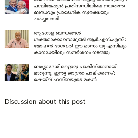
പശ്ചിമേഷ്യൻ പ്രതിസന്ധിയിലെ നയതന്ത്ര
ബന്ധവും പ്രാദേശിക സുരക്ഷയും
ചർച്ചയായി
ആഗോള ബന്ധങ്ങൾ
ശക്തമാക്കാനൊരുങ്ങി ആർ.എസ്.എസ് :
മോഹൻ ഭാഗവത് ഈ മാസം യു.എസിലും
കാനഡയിലും സന്ദർശനം നടത്തും
ബംഗ്ലാദേശ് മറ്റൊരു പാകിസ്താനായി
മാറുന്നു, ഇന്ത്യ ജാഗ്രത പാലിക്കണം’;
ഷെയ്ഖ് ഹസീനയുടെ മകൻ
Discussion about this post