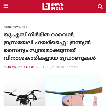
Home
News
India
യു.എസ് നിർമിത റാവെൻ,
ഇസ്രയേലി ഫയർഫ്ലൈ : ഇന്ത്യൻ
സൈന്യം സ്വന്തമാക്കുന്നത്
വിനാശകാരികളായ ഡ്രോണുകൾ
by
Brave India Desk
Jul 13, 2020, 08:57 pm IST