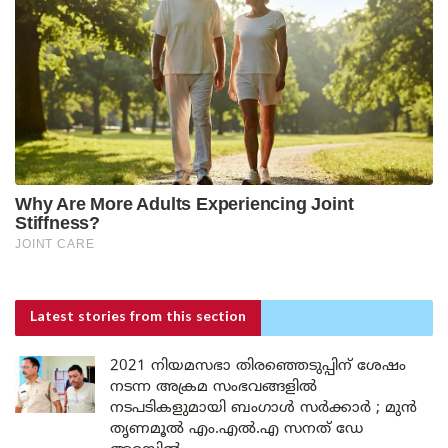
Latest stories
from this section
2021 നിയമസഭാ തിരഞ്ഞെടുപ്പിന് ശേഷം
നടന്ന അക്രമ സംഭവങ്ങളിൽ
നടപടികളുമായി ബംഗാൾ സർക്കാർ ; മുൻ
തൃണമൂൽ എം.എൽ.എ സനത് ഡേ