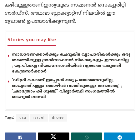
കഴിവുള്ളതാണ്.ഇന്ത്യയുടെ നാഷണൽ സെക്യൂരിറ്റി
ഗാർഡ്സ്, അഥവാ ബ്ലാക്ക്യാറ്റ്സ് നിലവിൽ ഈ
ഡ്രോൺ ഉപയോഗിക്കുന്നുണ്ട്.
Stories you may like
സാധാരണക്കാർക്കും ചെറുകിട വ്യാപാരികൾക്കും ഒരു
തരത്തിലുള്ള ട്രാൻസാക്ഷൻ നിരക്കുകളും ഈടാക്കില്ല
; യു.പി.ഐ നിയമഭേദഗതിയിൽ വ്യക്തത വരുത്തി
കേന്ദ്രസർക്കാർ
‘ഡിഗ്രി കൊണ്ട് ഇപ്പോൾ ഒരു പ്രയോജനവുമില്ല,
രാജ്യത്ത് എല്ലാ തൊഴിൽ വാതിലുകളും അടഞ്ഞു’ ;
‘ഛാത്രോം കീ ഗൂഞ്ച്’ വിദ്യാർത്ഥി സംഗമത്തിൽ
രാഹുൽ ഗാന്ധി
Tags:
usa
israel
drone