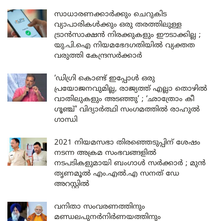
സാധാരണക്കാർക്കും ചെറുകിട
വ്യാപാരികൾക്കും ഒരു തരത്തിലുള്ള
ട്രാൻസാക്ഷൻ നിരക്കുകളും ഈടാക്കില്ല ;
യു.പി.ഐ നിയമഭേദഗതിയിൽ വ്യക്തത
വരുത്തി കേന്ദ്രസർക്കാർ
‘ഡിഗ്രി കൊണ്ട് ഇപ്പോൾ ഒരു
പ്രയോജനവുമില്ല, രാജ്യത്ത് എല്ലാ തൊഴിൽ
വാതിലുകളും അടഞ്ഞു’ ; ‘ഛാത്രോം കീ
ഗൂഞ്ച്’ വിദ്യാർത്ഥി സംഗമത്തിൽ രാഹുൽ
ഗാന്ധി
2021 നിയമസഭാ തിരഞ്ഞെടുപ്പിന് ശേഷം
നടന്ന അക്രമ സംഭവങ്ങളിൽ
നടപടികളുമായി ബംഗാൾ സർക്കാർ ; മുൻ
തൃണമൂൽ എം.എൽ.എ സനത് ഡേ
അറസ്റ്റിൽ
വനിതാ സംവരണത്തിനും
മണ്ഡലപുനർനിർണയത്തിനും