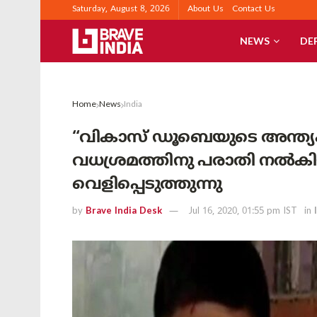
Saturday, August 8, 2026
About Us
Contact Us
NEWS
DE
Home
News
India
“വികാസ് ഡൂബെയുടെ അന്ത്യം ക
വധശ്രമത്തിനു പരാതി നൽക
വെളിപ്പെടുത്തുന്നു
by
Brave India Desk
Jul 16, 2020, 01:55 pm IST
in