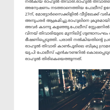
നൽകിയ രാഹുൽ തിവാരി.രാഹുൽ തിവാരിയെ 
അന്വേഷണം നടത്താനെത്തിയ പോലീസ് ഉദ
27ന്, മോട്ടോർസൈക്കിളിൽ വീട്ടിലേക്ക് 
അനുചരർ ആക്രമിച്ചു.രാഹുലിനെ ക്രൂരമായി മ
അവർ കടന്നു കളഞ്ഞു.പോലീസ് സ്റ്റേഷനി
വിനയ് തിവാരിയുടെ മുന്നിലിട്ട് ഗുണ്ടാസംഘം
ഭീഷണിപ്പെടുത്തി. പരാതി നൽകിയതിന്റെ പ്രത
രാഹുൽ തിവാരി കാൺപൂരിലെ ബിക്രു ഗ്രാമത
യു.പി പോലീസ് എൻകൗണ്ടറിൽ കൊലപ്പെടുത്തി
രാഹുൽ തിരികെയെത്തുന്നത്.