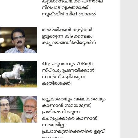
കൂടിക്കാഴ്ചയ്ക്ക് പിന്നാലെ
നിലപാട് വ്യക്തമാക്കി
സുഖ്ബീർ സിങ് ബാദൽ
അമേരിക്കൻ കുട്ടികൾ
ഉടുക്കുന്ന കിഴക്കമ്പലം
കുപ്പായങ്ങൾ!കിറ്റെക്സ്
4Kg ഹൃദയവും 70Km/h
സ്പീഡും;പ്രണയിക്കാൻ
ഡാൻസ് കളിക്കുന്ന
കുതിരശക്തി
ഒറ്റുകാരെയും വഞ്ചകരെയും
കാണാൻ സമയമുണ്ട്,
പ്രതിഷേധിക്കുന്ന
ചെറുപ്പക്കാരെ കാണാൻ
സമയമില്ല ;
പ്രധാനമന്ത്രിക്കെതിരെ ഉദ്ദവ്