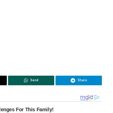
Send
Share