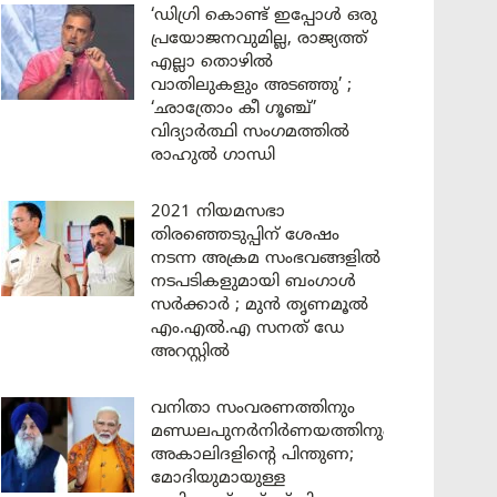
‘ഡിഗ്രി കൊണ്ട് ഇപ്പോൾ ഒരു
പ്രയോജനവുമില്ല, രാജ്യത്ത്
എല്ലാ തൊഴിൽ
വാതിലുകളും അടഞ്ഞു’ ;
‘ഛാത്രോം കീ ഗൂഞ്ച്’
വിദ്യാർത്ഥി സംഗമത്തിൽ
രാഹുൽ ഗാന്ധി
2021 നിയമസഭാ
തിരഞ്ഞെടുപ്പിന് ശേഷം
നടന്ന അക്രമ സംഭവങ്ങളിൽ
നടപടികളുമായി ബംഗാൾ
സർക്കാർ ; മുൻ തൃണമൂൽ
എം.എൽ.എ സനത് ഡേ
അറസ്റ്റിൽ
വനിതാ സംവരണത്തിനും
മണ്ഡലപുനർനിർണയത്തിനും
അകാലിദളിന്റെ പിന്തുണ;
മോദിയുമായുള്ള