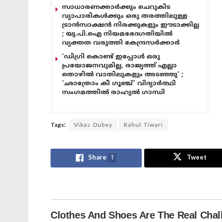
സാധാരണക്കാർക്കും ചെറുകിട
വ്യാപാരികൾക്കും ഒരു തരത്തിലുള്ള
ട്രാൻസാക്ഷൻ നിരക്കുകളും ഈടാക്കില്ല
; യു.പി.ഐ നിയമഭേദഗതിയിൽ
വ്യക്തത വരുത്തി കേന്ദ്രസർക്കാർ
‘ഡിഗ്രി കൊണ്ട് ഇപ്പോൾ ഒരു
പ്രയോജനവുമില്ല, രാജ്യത്ത് എല്ലാ
തൊഴിൽ വാതിലുകളും അടഞ്ഞു’ ;
‘ഛാത്രോം കീ ഗൂഞ്ച്’ വിദ്യാർത്ഥി
സംഗമത്തിൽ രാഹുൽ ഗാന്ധി
Tags:
Vikas Dubey
Rahul Tiwari
Share
1
Tweet