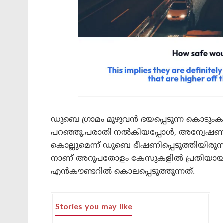
ഡൂബെ ഗ്രാമം മുഴുവൻ ഭയപ്പെടുന്ന കൊടുംക
പറഞ്ഞു.പരാതി നൽകിയപ്പോൾ, അന്വേഷണത
കൊല്ലുമെന്ന് ഡൂബെ ഭീഷണിപ്പെടുത്തിയിരു
നാണ് അറുപതോളം കേസുകളിൽ പ്രതിയായ 
എൻകൗണ്ടറിൽ കൊലപ്പെടുത്തുന്നത്.
Stories you may like