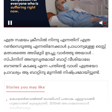
എത്ര സമയം ക്രീസിൽ നിന്നു എന്നതിന് എത്ര
റൺസെടുത്തു എന്നതിനേക്കാൾ പ്രാധാന്യമുള്ള ടെസ്റ്റ്
മത്സരത്തെ അടിമുടി ഉടച്ചു വാർത്തു അയാൾ .
സ്പിന്നിന് അനുസൃതമായി ബാറ്റ് വീശിയാലേ
ബൗണ്ടറി കടക്കൂ എന്ന പന്തിന്റെ വാശി എത്രയോ
പ്രാവശ്യം ആ ബാറ്റിനു മുന്നിൽ നിഷ്പ്രഭമായിട്ടുണ്ട്.
Stories you may like
കോമൺവെൽത്ത് ഗെയിംസ് പതാക ഏറ്റുവാങ്ങി
ഗുജറാത്ത് മുഖ്യമന്ത്രി; 2030ൽ അഹമ്മദാബാദ്
വേദിയാകും