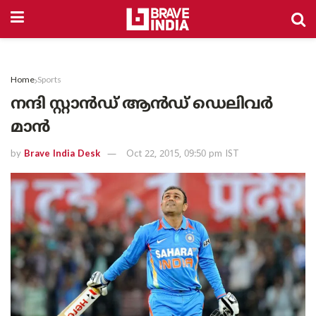
Home
Sports
നന്ദി സ്റ്റാൻഡ് ആൻഡ് ഡെലിവർ
മാൻ
by
Brave India Desk
Oct 22, 2015, 09:50 pm IST