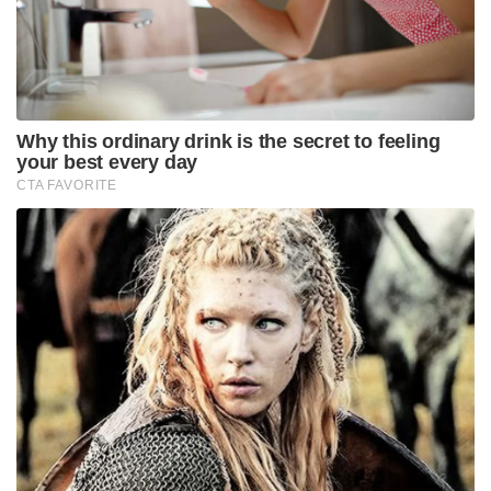
പിടിക്കാൻ ഒരു പക്ഷേ വീരുവിന് കഴിഞ്ഞിട്ടുണ്ടാകില്ല .
പക്ഷേ ലക്ഷക്കണക്കിന് കളിക്കമ്പക്കാരുടെ
മനസ്സുകളിൽ ഒരു എന്റർടെയ്നറുടെ സിംഹാസനം
വീരേന്ദർ സേവാഗെന്ന ഡൽഹിക്കാരനു വേണ്ടി
നീക്കിവച്ചിട്ടുണ്ടാകുമെന്നതിൽ സംശയവുമില്ല..
നന്ദി സ്റ്റാൻഡ് ആൻഡ് ഡെലിവർ മാൻ .. ഞങ്ങൾക്ക്
നൽകിയ ക്രിക്കറ്റ് ആഹ്ലാദങ്ങൾക്ക്
Tags:
vayujith