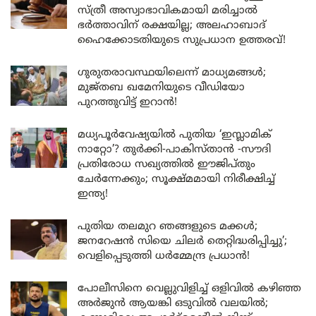
സ്ത്രീ അസ്വാഭാവികമായി മരിച്ചാൽ
ഭർത്താവിന് രക്ഷയില്ല; അലഹാബാദ്
ഹൈക്കോടതിയുടെ സുപ്രധാന ഉത്തരവ്!
ഗുരുതരാവസ്ഥയിലെന്ന് മാധ്യമങ്ങൾ;
മുജ്തബ ഖമേനിയുടെ വീഡിയോ
പുറത്തുവിട്ട് ഇറാൻ!
മധ്യപൂർവേഷ്യയിൽ പുതിയ ‘ഇസ്ലാമിക്
നാറ്റോ’? തുർക്കി-പാകിസ്താൻ -സൗദി
പ്രതിരോധ സഖ്യത്തിൽ ഈജിപ്തും
ചേർന്നേക്കും; സൂക്ഷ്മമായി നിരീക്ഷിച്ച്
ഇന്ത്യ!
പുതിയ തലമുറ ഞങ്ങളുടെ മക്കൾ;
ജനറേഷൻ സിയെ ചിലർ തെറ്റിദ്ധരിപ്പിച്ചു’;
വെളിപ്പെടുത്തി ധർമ്മേന്ദ്ര പ്രധാൻ!
പോലീസിനെ വെല്ലുവിളിച്ച് ഒളിവിൽ കഴിഞ്ഞ
അർജുൻ ആയങ്കി ഒടുവിൽ വലയിൽ;