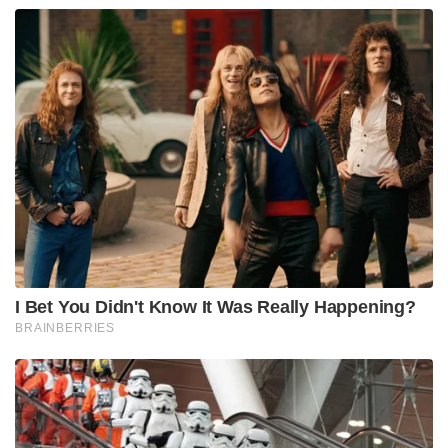
എറിയുന്ന ആളിന്റെ പെരുമ വീരുവിനെ ബാധിച്ചില്ല
ഒരിക്കലും . ഗുഡ് ലെംഗ്തെന്നോ യോർക്കറെന്നോ
ഷോർട്ട് പിച്ചെന്നോ കരുതി അർഹിക്കുന്ന മാന്യത
നൽകിയതുമില്ല . എന്തിനേറെ തനിക്കെതിരെ
എറിയുന്ന ആദ്യ പന്തിനെ പോലും ബഹുമാനിച്ചില്ല .
കൃത്യമായ ടൈംഗിംഗിൽ ശരിയായ കണ്ണ്- കൈ
സംയോജനത്തിൽ നമുക്ക് കേൾക്കാൻ കഴിയുന്നത്
ഇംഗ്ലീഷ് വില്ലോയുടെ മധുരമൂറുന്ന ശബ്ദമാണ് .
പന്താകട്ടെ ഗ്യാലറിക്ക് വെളിയിലും .
സേവാഗ് അടുത്ത പന്തിൽ എന്ത് ചെയ്യുമെന്ന്
ദൈവത്തിനു പോലും മനസ്സിലാക്കാൻ
പറ്റിയിട്ടുണ്ടാവില്ല . പക്ഷേ ഒന്നറിയാം . അടുത്ത
എതെങ്കിലും ഒരു പന്തിൽ സേവാഗ് ക്രീസ്
വിട്ടിറങ്ങിയേക്കാം . ചിലപ്പോൾ മിന്നലിന്റെ വേഗത്തിൽ
ഓഫ്സൈഡിൽ അർദ്ധചക്രം വരച്ചേക്കാം
..ഒന്നാലോചിച്ചാൽ സിക്സറടിച്ച് മുന്നൂറെന്ന മാന്ത്രിക
അക്കം തികയ്ക്കാൻ ധൈര്യമുള്ള എത്ര