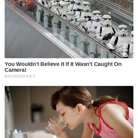
ബാറ്റ്സ്മാന്മാരുണ്ട് ക്രിക്കറ്റ് ലോകത്ത് ?
സച്ചിനെപ്പോലെയാകാൻ സ്വപ്നം കണ്ട് ജീവിച്ച
ഡൽഹിക്കാരൻ ബാലൻ പിന്നീട് സച്ചിനെന്ന്
തോന്നിപ്പിക്കുന്ന രീതിയിൽ ബാറ്റ് ചെയ്തത്
കാണികൾ മറന്നിട്ടുണ്ടാകില്ല . ഇരുവരും ഒരുമിച്ച്
ക്രീസിലുള്ളപ്പോൾ ആരാണ് സച്ചിൻ ആരാണ്
സേവാഗെന്ന് തിരിച്ചറിയാൻ കഴിയാതെ വിഷമിച്ചിട്ടുണ്ട്
ചിലരെങ്കിലും .
37 വയസ് തീർച്ചയായും വിരമിക്കാനുള്ള പ്രായം തന്നെ
ആയിരിക്കാം . എങ്കിലും സേവാഗ് , ലോക പ്രശസ്ത
കളിപറച്ചിൽക്കാർക്ക് സ്റ്റാൻഡ് ആൻഡ് ഡെലിവർ
എന്ന രണ്ടുവാക്കുകളിൽ വിശേഷിപ്പിക്കാൻ മാത്രം
സമയം കൊടുത്ത ആ വന്യമായ ഷോട്ടുകൾക്ക്
ഇനിയും കാലമുണ്ടായിരുന്നു ..
ക്രിക്കറ്റ് പണ്ഡിതന്മാരുടെ ഗുഡ് ബുക്കിൽ ഇടം