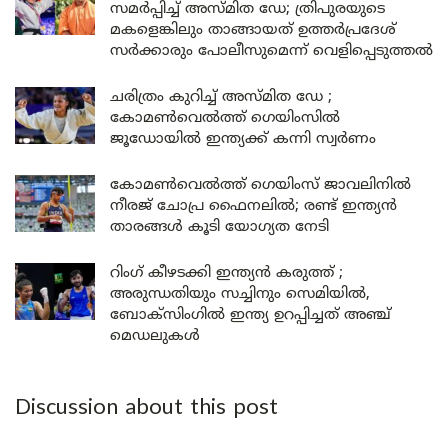
സമർപ്പിച്ച് അസ്മിത ഡേ; ത്രിപുരയുടെ
മകളെങ്കിലും താങ്ങായത് ഉത്തർപ്രദേശ്
സർക്കാരും പോലീസുമെന്ന് വെളിപ്പെടുത്തൽ
ചരിത്രം കുറിച്ച് അസ്മിത ഡേ ;
കോമൺവെൽത്ത് ഗെയിംസിൽ
ജൂഡോയിൽ ഇന്ത്യക്ക് കന്നി സ്വർണം
കോമൺവെൽത്ത് ഗെയിംസ് ജാവലിനിൽ
നീരജ് ചോപ്ര ഫൈനലിൽ; രണ്ട് ഇന്ത്യൻ
താരങ്ങൾ കൂടി യോഗ്യത നേടി
റിംഗ് കീഴടക്കി ഇന്ത്യൻ കരുത്ത് ;
അരുന്ധതിയും സച്ചിനും സെമിയിൽ,
ബോക്സിംഗിൽ ഇന്ത്യ ഉറപ്പിച്ചത് അഞ്ച്
മെഡലുകൾ
Discussion about this post