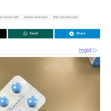
rvation bill
home minister
Bill introduced
Send
Share