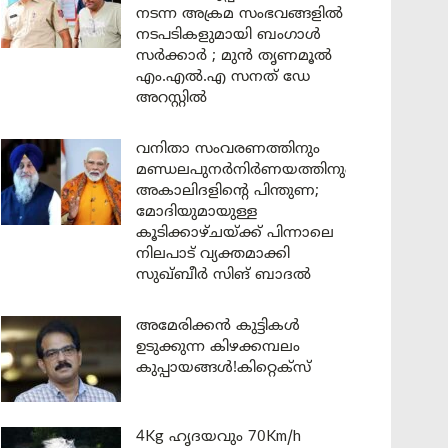
നടന്ന അക്രമ സംഭവങ്ങളിൽ
നടപടികളുമായി ബംഗാൾ
സർക്കാർ ; മുൻ തൃണമൂൽ
എം.എൽ.എ സനത് ഡേ
അറസ്റ്റിൽ
വനിതാ സംവരണത്തിനും
മണ്ഡലപുനർനിർണയത്തിനും
അകാലിദളിന്റെ പിന്തുണ;
മോദിയുമായുള്ള
കൂടിക്കാഴ്ചയ്ക്ക് പിന്നാലെ
നിലപാട് വ്യക്തമാക്കി
സുഖ്ബീർ സിങ് ബാദൽ
അമേരിക്കൻ കുട്ടികൾ
ഉടുക്കുന്ന കിഴക്കമ്പലം
കുപ്പായങ്ങൾ!കിറ്റെക്സ്
4Kg ഹൃദയവും 70Km/h