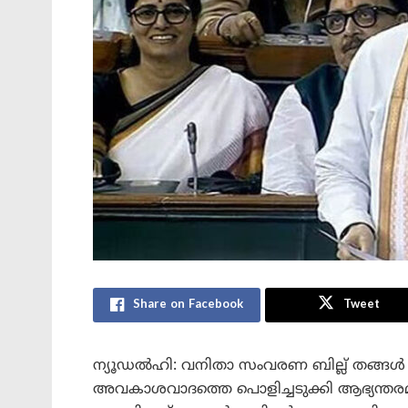
Share on Facebook
Tweet
ന്യൂഡൽഹി: വനിതാ സംവരണ ബില്ല് തങ്ങൾ
അവകാശവാദത്തെ പൊളിച്ചടുക്കി ആഭ്യന്തരമന്