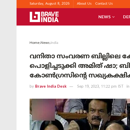
Saturday, August 8, 2026
About Us
Contact Us
NEWS
DE
Home
News
India
വനിതാ സംവരണ ബില്ലിലെ
പൊളിച്ചടുക്കി അമിത് ഷാ; ബില
കോൺഗ്രസിന്റെ സഖ്യകക്ഷികളെ
by
Brave India Desk
Sep 19, 2023, 11:22 pm IST
in