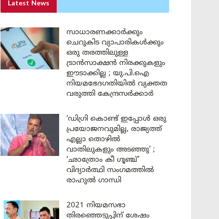
Latest News
സാധാരണക്കാർക്കും
ചെറുകിട വ്യാപാരികൾക്കും
ഒരു തരത്തിലുള്ള
ട്രാൻസാക്ഷൻ നിരക്കുകളും
ഈടാക്കില്ല ; യു.പി.ഐ
നിയമഭേദഗതിയിൽ വ്യക്തത
വരുത്തി കേന്ദ്രസർക്കാർ
‘ഡിഗ്രി കൊണ്ട് ഇപ്പോൾ ഒരു
പ്രയോജനവുമില്ല, രാജ്യത്ത്
എല്ലാ തൊഴിൽ
വാതിലുകളും അടഞ്ഞു’ ;
‘ഛാത്രോം കീ ഗൂഞ്ച്’
വിദ്യാർത്ഥി സംഗമത്തിൽ
രാഹുൽ ഗാന്ധി
2021 നിയമസഭാ
തിരഞ്ഞെടുപ്പിന് ശേഷം