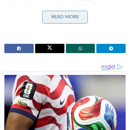
വിദഗ്ധരുടെ പേരുവിവരങ്ങൾ മാത്രമാണിപ്പോൾ
പുറത്തുവിട്ടിരിക്കുന്നത്. ചിത്രത്തിന്റെ കേരളത്തിലെ
READ MORE
ഡിസ്ട്രിബൂഷൻ ദുൽഖർ സൽമാന്റെ
ഉടമസ്ഥതയിലുള്ള വേഫേറർ ഫിലിംസും ഓവർസീസ്
റീലീസ് ട്രൂത്ത് ഗ്ലോബൽ ഫിലിംസും ആയിരിക്കും
കൈകാര്യം ചെയ്യുക. ചിത്രത്തിന്റെ ഛായാഗ്രാഹകൻ
വിഷ്ണുശർമ്മയാണ്. സംഗീതം നിർവ്വഹിക്കുന്നത്
ജസ്റ്റിൻ വർഗീസാണ്. ചിത്ര സംയോജനം ഷമീർ
മുഹമ്മദിന് ആയിരിക്കും.
ചിത്രത്തിന്റെ എക്സിക്യൂട്ടീവ് പ്രൊഡ്യുസർ: ജോർജ്
സെബാസ്റ്റ്യൻ, പ്രൊഡക്ഷൻ ഡിസൈനർ: ഷാജി
നടുവിൽ, ലൈൻ പ്രൊഡ്യൂസർ: സുനിൽ സിം​ഗ്, കോ-
ഡയറക്ടർ: ഷാജി പടൂർ, ആക്ഷൻ ഡയറക്ടർ:
ഫീനിക്സ് പ്രഭു, കോസ്റ്റ്യൂം ഡിസൈനർ: മെൽവി ജെ &
ആഭിജിത്ത് (മമ്മൂട്ടി), മേക്കപ്പ്: റഷീദ് അഹമ്മദ് &
ജോർജ് സെബാസ്റ്റ്യൻ(മമ്മൂട്ടി), ചീഫ് അസോസിയേറ്റ്