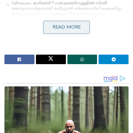
‘വിവാഹം കഴിഞ്ഞ് 7 വർഷത്തിനുള്ളിൽ സ്ത്രീ
അസ്വാഭാവികമായി മരിച്ചാൽ ഭർത്താവിന് രക്ഷയില്ല;
അലഹാബാദ് ഹൈക്കോടതിയുടെ സുപ്രധാന
ഉത്തരവ്!
READ MORE
കഴിഞ്ഞ ദിവസം ബിജെപി സ്ഥാനാർത്ഥികളെ
പിന്തുണയ്ക്കരുതെന്ന ഭീഷണിയുമായി ഭീകരർ
രംഗത്ത് എത്തിയിരുന്നു. ഇതിന് പിന്നാലെയാണ്
ബിജെപി നേതാവിനെ തട്ടിക്കൊണ്ട് പോയത്.
തിരഞ്ഞെടുപ്പിന് മണിക്കൂറുകൾ മാത്രം
ശേഷിക്കെയായിരുന്നു സംഭവം.
നാളെയാണ് അരുണാചൽ പ്രദേശിൽ നിയമസഭാ
തിരഞ്ഞെടുപ്പ്. 60 അംഗ നിയമസഭയിൽ 10
സീറ്റുകളിൽ ബിജെപി സ്ഥാനാർത്ഥികൾ
എതിരില്ലാതെ തിരഞ്ഞെടുക്കപ്പെട്ടിട്ടുണ്ട്. ഇതിന്
പുറമേ രണ്ട് മണ്ഡലങ്ങളിലേക്കുള്ള
പൊതുതിരഞ്ഞെടുപ്പും നാളെ നടക്കും. ഈ