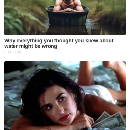
സാഹചര്യത്തിൽ ബിജെപിയെ ഭയപ്പെടുത്തുകയാണ്
തട്ടിക്കൊണ്ട് പോകലിന് പിന്നിൽ എന്നാണ്
സംശയിക്കുന്നത്.
അതേസമയം തിരഞ്ഞെടുപ്പ് അലങ്കോലപ്പെടുത്താൻ
ആരെയും സമ്മതിയ്ക്കില്ലെന്ന് സംഭവത്തിന് പിന്നാലെ
അരുണാചൽ പ്രദേശ് ചീഫ് ഇലക്ട്രൽ ഓഫീസർ പവൻ
കുമാർ സെയ്ൻ പറഞ്ഞു. തിരഞ്ഞെടുപ്പ്
അലങ്കോലപ്പെടുത്താൻ ആരെയും അനുവദിക്കില്ല.
രാജ്യവിരുദ്ധ ശക്തികളെ സുരക്ഷാ സേനയെ
ഉപയോഗിച്ച് നേരിടും എന്നും അദ്ദേഹം കൂട്ടിച്ചേർത്തു.
Tags:
BJP
arunachal pradesh