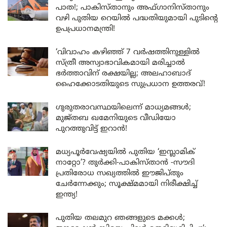
പാത!; പാകിസ്താനും അഫ്ഗാനിസ്താനും
വഴി പുതിയ റെയിൽ പദ്ധതിയുമായി പുടിന്റെ
ഉപപ്രധാനമന്ത്രി!
‘വിവാഹം കഴിഞ്ഞ് 7 വർഷത്തിനുള്ളിൽ
സ്ത്രീ അസ്വാഭാവികമായി മരിച്ചാൽ
ഭർത്താവിന് രക്ഷയില്ല; അലഹാബാദ്
ഹൈക്കോടതിയുടെ സുപ്രധാന ഉത്തരവ്!
ഗുരുതരാവസ്ഥയിലെന്ന് മാധ്യമങ്ങൾ;
മുജ്തബ ഖമേനിയുടെ വീഡിയോ
പുറത്തുവിട്ട് ഇറാൻ!
മധ്യപൂർവേഷ്യയിൽ പുതിയ ‘ഇസ്ലാമിക്
നാറ്റോ’? തുർക്കി-പാകിസ്താൻ -സൗദി
പ്രതിരോധ സഖ്യത്തിൽ ഈജിപ്തും
ചേർന്നേക്കും; സൂക്ഷ്മമായി നിരീക്ഷിച്ച്
ഇന്ത്യ!
പുതിയ തലമുറ ഞങ്ങളുടെ മക്കൾ;