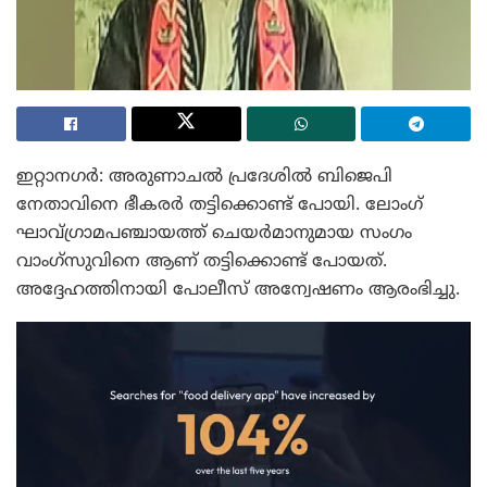
ഇറ്റാനഗർ: അരുണാചൽ പ്രദേശിൽ ബിജെപി
നേതാവിനെ ഭീകരർ തട്ടിക്കൊണ്ട് പോയി. ലോംഗ്
ഘാവ്ഗ്രാമപഞ്ചായത്ത് ചെയർമാനുമായ സംഗം
വാംഗ്‌സുവിനെ ആണ് തട്ടിക്കൊണ്ട് പോയത്.
അദ്ദേഹത്തിനായി പോലീസ് അന്വേഷണം ആരംഭിച്ചു.