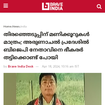
Home
News
India
തിരഞ്ഞെടുപ്പിന് മണിക്കൂറുകൾ
മാത്രം; അരുണാചൽ പ്രദേശിൽ
ബിജെപി നേതാവിനെ ഭീകരർ
തട്ടിക്കൊണ്ട് പോയി
by
Brave India Desk
Apr 18, 2024, 10:16 am IST