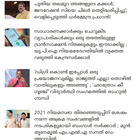
പുതിയ തലമുറ ഞങ്ങളുടെ മക്കൾ;
ജനറേഷൻ സിയെ ചിലർ തെറ്റിദ്ധരിപ്പിച്ചു’;
വെളിപ്പെടുത്തി ധർമ്മേന്ദ്ര പ്രധാൻ!
സാധാരണക്കാർക്കും ചെറുകിട
വ്യാപാരികൾക്കും ഒരു തരത്തിലുള്ള
ട്രാൻസാക്ഷൻ നിരക്കുകളും ഈടാക്കില്ല ;
യു.പി.ഐ നിയമഭേദഗതിയിൽ വ്യക്തത
വരുത്തി കേന്ദ്രസർക്കാർ
‘ഡിഗ്രി കൊണ്ട് ഇപ്പോൾ ഒരു
പ്രയോജനവുമില്ല, രാജ്യത്ത് എല്ലാ തൊഴിൽ
വാതിലുകളും അടഞ്ഞു’ ; ‘ഛാത്രോം കീ
ഗൂഞ്ച്’ വിദ്യാർത്ഥി സംഗമത്തിൽ രാഹുൽ
ഗാന്ധി
2021 നിയമസഭാ തിരഞ്ഞെടുപ്പിന് ശേഷം
നടന്ന അക്രമ സംഭവങ്ങളിൽ
നടപടികളുമായി ബംഗാൾ സർക്കാർ ; മുൻ
തൃണമൂൽ എം.എൽ.എ സനത് ഡേ
അറസ്റ്റിൽ