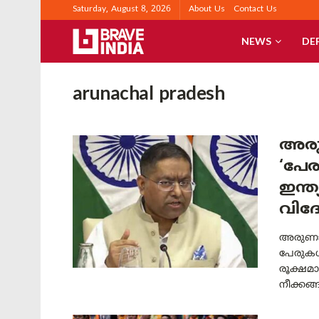
Saturday, August 8, 2026
About Us
Contact Us
NEWS
DE
arunachal pradesh
അര
‘പേര
ഇന്ത്
വിദേ
അരുണാച
പേരുക
രൂക്ഷമ
നീക്കങ്