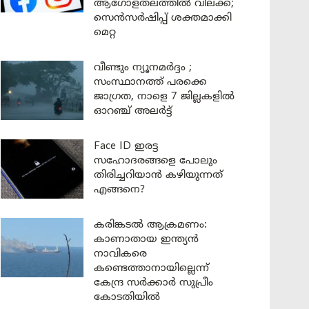
ആഗോളതലത്തിൽ വിലക്ക്;
സെൻസർഷിപ്പ് ശക്തമാക്കി
മെറ്റ
വീണ്ടും ന്യൂനമർദ്ദം ;
സംസ്ഥാനത്ത് പരക്കെ
ജാഗ്രത, നാളെ 7 ജില്ലകളിൽ
ഓറഞ്ച് അലർട്ട്
Face ID ഇരട്ട
സഹോദരങ്ങളെ പോലും
തിരിച്ചറിയാൻ കഴിയുന്നത്
എങ്ങനെ?
കരിങ്കടൽ ആക്രമണം:
കാണാതായ ഇന്ത്യൻ
നാവികരെ
കണ്ടെത്താനായില്ലെന്ന്
കേന്ദ്ര സർക്കാർ സുപ്രീം
കോടതിയിൽ