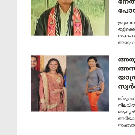
നേതാ
പോ
ഇറ്റാന
തട്ടിക
സംഗം വ
അദ്ദേഹ
അരുണ
അന്ധ
യാത്
സ്വ
തിരുവന
നിലവിൽ
ആകൃഷ്ടര
അറിയാമ
സംഭവത