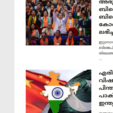
അരു
ബിജ
ബിജെ
കോൺ
ലഭിച്ച
ഇറ്റാനഗ
ബിജെപി
തിരഞ്ഞെ
...
എരി
വിഷ
പിന
പാക
ഇന്ത്