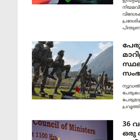
ഇന്ത്യ
നിയമവി
വിദേശക
പ്രദേശ
പിന്തുണ"
പേരു
മാറ
സ്ഥല
സംഭ
ന്യൂഡൽ
പേരുകൾ 
പേരുമാറ
പ്രവൃത്ത
36 
ഒരു 