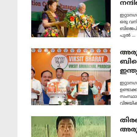
നന്ദ
ഇറ്റാന
ഒരു വന
ബിജെപി
പുൽ ...
അരു
ബിജെ
ഇന്ത
ഇറ്റാന
ഉണ്ടാക്ക
സംസ്ഥാ
വിജയിക്
തിരഞ
അരു