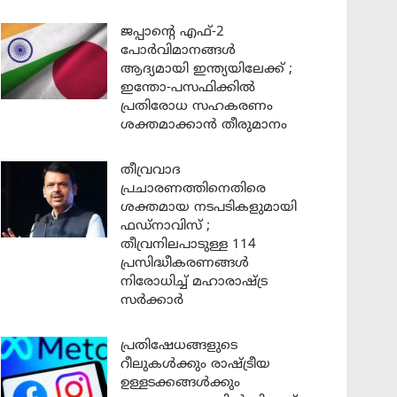
ജപ്പാന്റെ എഫ്-2
പോർവിമാനങ്ങൾ
ആദ്യമായി ഇന്ത്യയിലേക്ക് ;
ഇന്തോ-പസഫിക്കിൽ
പ്രതിരോധ സഹകരണം
ശക്തമാക്കാൻ തീരുമാനം
തീവ്രവാദ
പ്രചാരണത്തിനെതിരെ
ശക്തമായ നടപടികളുമായി
ഫഡ്നാവിസ് ;
തീവ്രനിലപാടുള്ള 114
പ്രസിദ്ധീകരണങ്ങൾ
നിരോധിച്ച് മഹാരാഷ്ട്ര
സർക്കാർ
പ്രതിഷേധങ്ങളുടെ
റീലുകൾക്കും രാഷ്ട്രീയ
ഉള്ളടക്കങ്ങൾക്കും