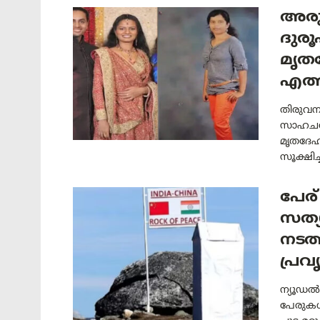
അരു
ദുരൂ
മൃത
എത്ത
തിരുവന
സാഹചര്യ
മൃതദേഹങ
സൂക്ഷിച
പേര്
സത്
നടത്
പ്രവ
ന്യൂഡൽ
പേരുകൾ