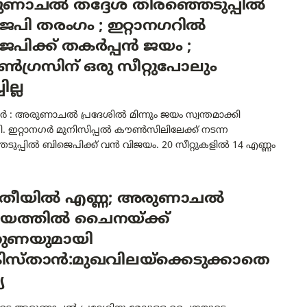
ണാചൽ തദ്ദേശ തിരഞ്ഞെടുപ്പിൽ
െപി തരംഗം ; ഇറ്റാനഗറിൽ
പിക്ക് തകർപ്പൻ ജയം ;
ഗ്രസിന് ഒരു സീറ്റുപോലും
ില്ല
ർ : അരുണാചൽ പ്രദേശിൽ മിന്നും ജയം സ്വന്തമാക്കി
. ഇറ്റാനഗർ മുനിസിപ്പൽ കൗൺസിലിലേക്ക് നടന്ന
ടുപ്പിൽ ബിജെപിക്ക് വൻ വിജയം. 20 സീറ്റുകളിൽ 14 എണ്ണം
തീയിൽ എണ്ണ; അരുണാചൽ
യത്തിൽ ചെെനയ്ക്ക്
്തുണയുമായി
ിസ്താൻ:മുഖവിലയ്ക്കെടുക്കാതെ
യ