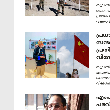
ന്യൂഡൽ
ചൈനയുടെ
പ്രദേശ്
വക്താവ്
പ്ര
സന്ദ
പ്രത
വിദ
ന്യൂഡൽഹ
എത്തിയത
ശക്തമാ
വിദേശകാ
എംഎ
പദവ