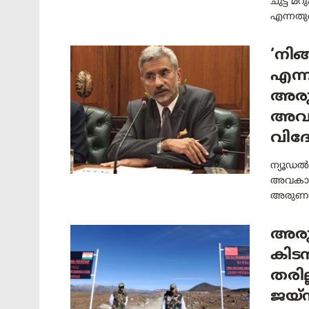
ചുട്ട മ
എന്നതുക
‘നിങ
എന്
അരു
അവക
വിദേ
ന്യൂഡൽ
അവകാശവ
അരുണാചൽ
അരു
കിടന
തരില
ജയ്‌