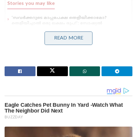
Stories you may like
‘സവർക്കറുടെ മാപ്പപേക്ഷ തെളിയിക്കാമോ?
തെളിയിച്ചാൽ ഒരു ലക്ഷം രൂപ!’; സോഷ്യൽ
മീഡിയയിൽ ചരിത്ര വെല്ലുവിളിയുമായി യുവാവ്
‘എങ്ങനെ സംഭവിച്ചുവെന്ന് അറിയില്ല, ക്ഷമ
READ MORE
ചോദിക്കുന്നു; മോഹൻലാലിന് ഓസ്ട്രേലിയൻ വിസ
നിഷേധിച്ചതായി റിപ്പോർട്ട് ,മാപ്പ് പറഞ്ഞ് താരം
മുഖ്യമന്ത്രി പിണറായി വിജയനുമായി സംസാരിച്ച്
കേന്ദ്രത്തിൽനിന്ന് സാധ്യമായ എല്ലാ സഹായങ്ങളും
ഉറപ്പുനൽകിയതായി പ്രധാനമന്ത്രി അറിയിച്ചു.
ദുരന്തത്തിൽ ജീവൻ നഷ്ടപ്പെട്ടവരുടെ
കുടുംബാംഗങ്ങളുടെ ദുഃഖത്തിൽ
പങ്കുചേരുന്നതിനൊപ്പം പരിക്കേറ്റവർക്കായി
പ്രാർഥിക്കുന്നുവെന്നും പ്രധാനമന്ത്രി മോദി വ്യക്തമാക്കി
അതേസമയം, പ്രദേശത്ത് സൈന്യത്തിന്റെ