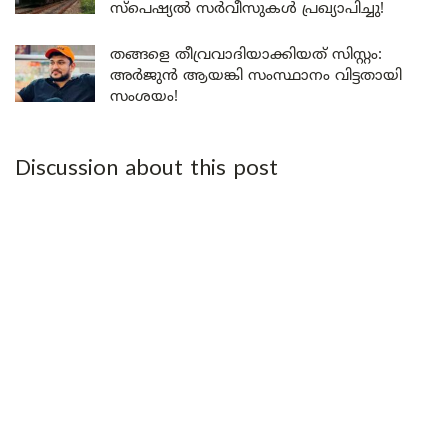
സ്പെഷ്യൽ സർവീസുകൾ പ്രഖ്യാപിച്ചു!
തങ്ങളെ തീവ്രവാദിയാക്കിയത് സിസ്റ്റം:
അർജുൻ ആയങ്കി സംസ്ഥാനം വിട്ടതായി
സംശയം!
Discussion about this post