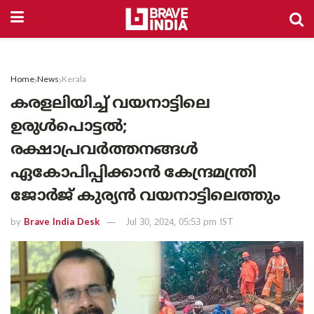
Home
News
Kerala
കരളലിയിച്ച് വയനാട്ടിലെ
ഉരുൾപൊട്ടൽ;
രക്ഷാപ്രവർത്തനങ്ങൾ
ഏകോപിപ്പിക്കാൻ കേന്ദ്രമന്ത്രി
ജോർജ് കുര്യൻ വയനാട്ടിലെത്തും
by
Brave India Desk
Jul 30, 2024, 05:53 pm IST