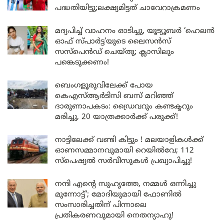
പദ്ധതിയിട്ടു;ലക്ഷ്യമിട്ടത് ചാവേറാക്രമണം
മദ്യപിച്ച് വാഹനം ഓടിച്ചു, യൂട്യൂബർ ‘ഹെലൻ
ഓഫ് സ്പാർട്ട’യുടെ ലൈസൻസ്
സസ്പെൻഡ് ചെയ്തു; ക്ലാസിലും
പങ്കെടുക്കണം!
ബെംഗളൂരുവിലേക്ക് പോയ
കെഎസ്ആർടിസി ബസ് മറിഞ്ഞ്
ദാരുണാപകടം: ഡ്രൈവറും കണ്ടക്ടറും
മരിച്ചു, 20 യാത്രക്കാർക്ക് പരുക്ക്!
നാട്ടിലേക്ക് വണ്ടി കിട്ടും ! മലയാളികൾക്ക്
ഓണസമ്മാനവുമായി റെയിൽവേ; 112
സ്പെഷ്യൽ സർവീസുകൾ പ്രഖ്യാപിച്ചു!
നന്ദി എൻ്റെ സുഹൃത്തേ, നമ്മൾ ഒന്നിച്ചു
മുന്നോട്ട്’; മോദിയുമായി ഫോണിൽ
സംസാരിച്ചതിന് പിന്നാലെ
പ്രതികരണവുമായി നെതന്യാഹു!