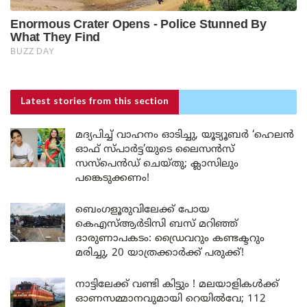
Latest stories
from this section
മദ്യപിച്ച് വാഹനം ഓടിച്ചു, യൂട്യൂബർ ‘ഹെലൻ
ഓഫ് സ്പാർട്ട’യുടെ ലൈസൻസ്
സസ്പെൻഡ് ചെയ്തു; ക്ലാസിലും
പങ്കെടുക്കണം!
ബെംഗളൂരുവിലേക്ക് പോയ
കെഎസ്ആർടിസി ബസ് മറിഞ്ഞ്
ദാരുണാപകടം: ഡ്രൈവറും കണ്ടക്ടറും
മരിച്ചു, 20 യാത്രക്കാർക്ക് പരുക്ക്!
നാട്ടിലേക്ക് വണ്ടി കിട്ടും ! മലയാളികൾക്ക്
ഓണസമ്മാനവുമായി റെയിൽവേ; 112