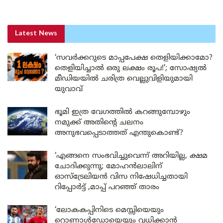
Latest News
‘സവർക്കറുടെ മാപ്പപേക്ഷ തെളിയിക്കാമോ?
തെളിയിച്ചാൽ ഒരു ലക്ഷം രൂപ!’; സോഷ്യൽ
മീഡിയയിൽ ചരിത്ര വെല്ലുവിളിയുമായി
യുവാവ്
ഭൂമി ഇത്ര വേഗത്തിൽ കറങ്ങുമ്പോഴും
നമുക്ക് അതിന്റെ ചലനം
അനുഭവപ്പെടാത്തത് എന്തുകൊണ്ട്?
‘എങ്ങനെ സംഭവിച്ചുവെന്ന് അറിയില്ല, ക്ഷമ
ചോദിക്കുന്നു; മോഹൻലാലിന്
ഓസ്ട്രേലിയൻ വിസ നിഷേധിച്ചതായി
റിപ്പോർട്ട് ,മാപ്പ് പറഞ്ഞ് താരം
‘ലോകകപ്പിനിടെ മെസ്സിയെയും
റൊണാൾഡോയെയും വധിക്കാൻ