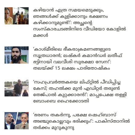
കഴിയാൻ എത്ര സമയമെടുക്കും,
ഞങ്ങൾക്ക് കുളിക്കാനും ഭക്ഷണം
കഴിക്കാനുമുണ്ട്!’: അച്ഛന്റെ
സംസ്കാരചടങ്ങിനിടെ വീഡിയോ കോളിൽ
മക്കൾ
‘കാശ്മീരിലെ ഭീകരാക്രമണങ്ങളുടെ
സൂത്രധാരൻ; ലഷ്കർ കമാൻഡർ ലതീഫ്
ഭട്ടിനായി വലവീശി സുരക്ഷാ സേന!’:
തലയ്ക്ക് 15 ലക്ഷം പാരിതോഷികം
‘സഹപ്രവർത്തകയെ ലിഫ്റ്റിൽ പീഡിപ്പിച്ച
കേസ്; തഹൽക്ക മുൻ എഡിറ്റർ തരുൺ
തേജ്പാൽ കുറ്റക്കാരൻ!’: മാപ്പപേക്ഷ തള്ളി
ബോംബെ ഹൈക്കോടതി
‘ഭരണം തകർന്നു, പക്ഷേ ഷെഹ്ബാസ്
അഞ്ചുകൊല്ലവും ഭരിക്കും!’: പാകിസ്താനിൽ
തർക്കം മുറുകുന്നു