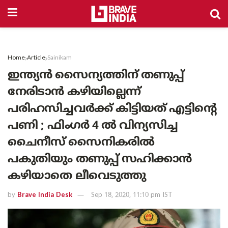
Home
Article
Sainikam
ഇന്ത്യൻ സൈന്യത്തിന്‌ തണുപ്പ്
നേരിടാൻ കഴിയില്ലെന്ന്
പരിഹസിച്ചവർക്ക് കിട്ടിയത് എട്ടിന്റെ
പണി ; ഫിംഗർ 4 ൽ വിന്യസിച്ച
ചൈനീസ് സൈനികരിൽ
പകുതിയും തണുപ്പ് സഹിക്കാൻ
കഴിയാതെ ലീവെടുത്തു
by
Brave India Desk
Sep 18, 2020, 11:10 pm IST