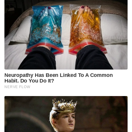
മുകളിലാണെന്ന് ഇന്ത്യ വ്യക്തമാക്കി. യുദ്ധമെങ്കിൽ
യുദ്ധം , തയ്യാറാണെന്ന് ഇന്ത്യൻ സൈന്യത്തിന്റെ
നോർത്തേൺ കമാൻഡും വ്യക്തമാക്കിയിട്ടുണ്ട്.
പാംഗോംഗ്സോയ്ക്ക് സമീപമുള്ള തന്ത്രപ്രധാന
ഉയരങ്ങൾ ഇന്ത്യയുടെ അധീനതയിലായതോടെയാണ്
സൈക്കോളജിക്കൽ യുദ്ധതന്ത്രവുമായി ചൈന
രംഗത്തെത്തുന്നത്.
Tags:
featured
cold
China-India Scuffle
Sainikam