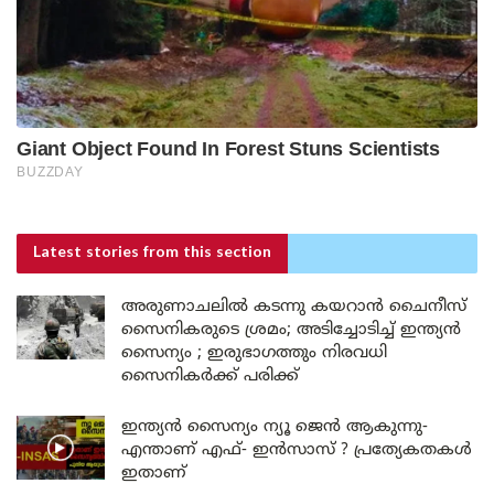
Latest stories
from this section
അരുണാചലിൽ കടന്നു കയറാൻ ചൈനീസ്
സൈനികരുടെ ശ്രമം; അടിച്ചോടിച്ച് ഇന്ത്യൻ
സൈന്യം ; ഇരുഭാഗത്തും നിരവധി
സൈനികർക്ക് പരിക്ക്
ഇന്ത്യൻ സൈന്യം ന്യൂ ജെൻ ആകുന്നു-
എന്താണ് എഫ്- ഇൻസാസ് ? പ്രത്യേകതകൾ
ഇതാണ്