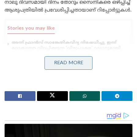
നാലു ദിവസമായി ദിനം തോറും സൈനികരെ ഒഴിപ്പിച്ച്
ആശുപത്രിയിൽ പ്രവേശിപ്പിച്ചതായാണ് റിപ്പോർട്ടുകൾ.
Stories you may like
അന്ന് ഫ്രാൻസ് സാങ്കേതികവിദ്യ നിഷേധിച്ചു, ഇന്ന്
ലോകത്തെ വിറപ്പിക്കുന്ന ‘വിരൂപാക്ഷ’ റഡാറുമായി
ഡിആർഡിഒ;നെഞ്ചിടിപ്പ് കൂട്ടുന്ന തദ്ദേശീയ വിപ്ലവം
ആത്മ നിർഭർ സമുദ്ര പ്രതാപ് ; കോസ്റ്റ് ഗാർഡ്
READ MORE
തദ്ദേശീയമായി നിർമിച്ച മലിനീകരണ നിയന്ത്രണ
കപ്പൽ കമ്മീഷൻ ചെയ്ത് പ്രതിരോധ മന്ത്രി
ചൈനീസ് സർക്കാരിന്റെ മുഖപത്രമായ ഗ്ലോബൽ
ടൈംസിന്റെ എഡിറ്ററാണ് ഇന്ത്യൻ സൈനികർ
തണുപ്പുകൊണ്ട് മരിച്ചു പോകുമെന്ന് പരിഹസിച്ചത്.
എന്നാൽ പർവ്വതയുദ്ധങ്ങളിൽ മികവും
പരിചയസമ്പന്നതയുമുള്ള ഇന്ത്യൻ സൈനികർ
ഇക്കാര്യത്തിൽ ചൈനയേക്കാൾ വളരെ