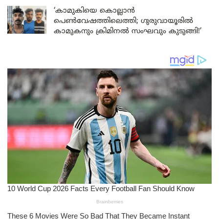
‘കാമുകിയെ കൊല്ലാൻ
പെൺവേഷത്തിലെത്തി; ഗുരുവായൂരിൽ
കാമുകനും ക്രിമിനൽ സംഘവും കുടുങ്ങി!’