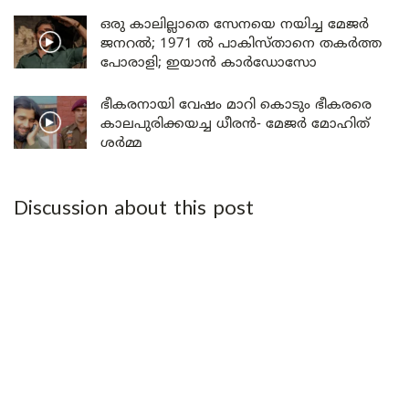
ഒരു കാലില്ലാതെ സേനയെ നയിച്ച മേജർ
ജനറൽ; 1971 ൽ പാകിസ്താനെ തകർത്ത
പോരാളി; ഇയാൻ കാർഡോസോ
ഭീകരനായി വേഷം മാറി കൊടും ഭീകരരെ
കാലപുരിക്കയച്ച ധീരൻ- മേജർ മോഹിത്
ശർമ്മ
Discussion about this post