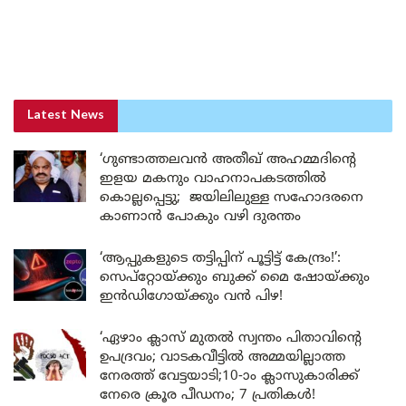
Latest News
‘ഗുണ്ടാത്തലവൻ അതീഖ് അഹമ്മദിന്റെ
ഇളയ മകനും വാഹനാപകടത്തിൽ
കൊല്ലപ്പെട്ടു; ജയിലിലുള്ള സഹോദരനെ
കാണാൻ പോകും വഴി ദുരന്തം
‘ആപ്പുകളുടെ തട്ടിപ്പിന് പൂട്ടിട്ട് കേന്ദ്രം!’:
സെപ്റ്റോയ്ക്കും ബുക്ക് മൈ ഷോയ്ക്കും
ഇൻഡിഗോയ്ക്കും വൻ പിഴ!
‘ഏഴാം ക്ലാസ് മുതൽ സ്വന്തം പിതാവിന്റെ
ഉപദ്രവം; വാടകവീട്ടിൽ അമ്മയില്ലാത്ത
നേരത്ത് വേട്ടയാടി;10-ാം ക്ലാസുകാരിക്ക്
നേരെ ക്രൂര പീഡനം; 7 പ്രതികൾ!