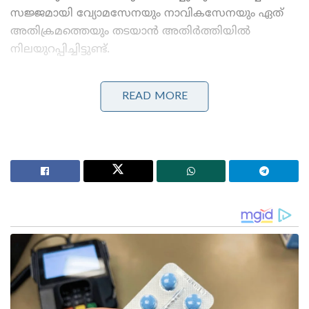
സജ്ജമായി വ്യോമസേനയും നാവികസേനയും ഏത്
അതിക്രമത്തെയും തടയാൻ അതിർത്തിയിൽ
നിലയുറപ്പിച്ചിട്ടുണ്ട്.
Stories you may like
READ MORE
അന്ന് ഫ്രാൻസ് സാങ്കേതികവിദ്യ നിഷേധിച്ചു, ഇന്ന്
ലോകത്തെ വിറപ്പിക്കുന്ന ‘വിരൂപാക്ഷ’ റഡാറുമായി
ഡിആർഡിഒ;നെഞ്ചിടിപ്പ് കൂട്ടുന്ന തദ്ദേശീയ വിപ്ലവം
ആത്മ നിർഭർ സമുദ്ര പ്രതാപ് ; കോസ്റ്റ് ഗാർഡ്
തദ്ദേശീയമായി നിർമിച്ച മലിനീകരണ നിയന്ത്രണ
കപ്പൽ കമ്മീഷൻ ചെയ്ത് പ്രതിരോധ മന്ത്രി
ബംഗാൾ ഉൾക്കടലിലും ഇന്ത്യൻ മഹാസമുദ്രത്തിലും
നാവികസേനയുടെ ഡിസ്ട്രോയറുകളും
പടക്കപ്പലുകളും ശത്രുവിന്റെ ഏത് നീക്കവും
നിരീക്ഷിക്കുന്നുണ്ട്. ഓസ്ട്രേലിയ , ജപ്പാൻ തുടങ്ങിയ