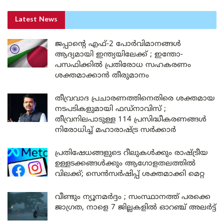
Latest News
ജപ്പാന്റെ എഫ്-2 പോർവിമാനങ്ങൾ
ആദ്യമായി ഇന്ത്യയിലേക്ക് ; ഇന്തോ-
പസഫിക്കിൽ പ്രതിരോധ സഹകരണം
ശക്തമാക്കാൻ തീരുമാനം
തീവ്രവാദ പ്രചാരണത്തിനെതിരെ ശക്തമായ
നടപടികളുമായി ഫഡ്നാവിസ് ;
തീവ്രനിലപാടുള്ള 114 പ്രസിദ്ധീകരണങ്ങൾ
നിരോധിച്ച് മഹാരാഷ്ട്ര സർക്കാർ
പ്രതിഷേധങ്ങളുടെ റീലുകൾക്കും രാഷ്ട്രീയ
ഉള്ളടക്കങ്ങൾക്കും ആഗോളതലത്തിൽ
വിലക്ക്; സെൻസർഷിപ്പ് ശക്തമാക്കി മെറ്റ
വീണ്ടും ന്യൂനമർദ്ദം ; സംസ്ഥാനത്ത് പരക്കെ
ജാഗ്രത, നാളെ 7 ജില്ലകളിൽ ഓറഞ്ച് അലർട്ട്