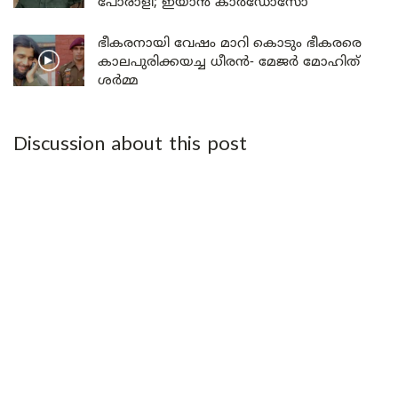
പോരാളി; ഇയാൻ കാർഡോസോ
ഭീകരനായി വേഷം മാറി കൊടും ഭീകരരെ
കാലപുരിക്കയച്ച ധീരൻ- മേജർ മോഹിത്
ശർമ്മ
Discussion about this post