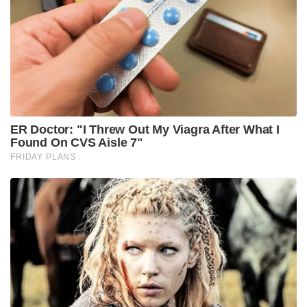
രാജ്യങ്ങളുടെ നാവികസേനയുമായി ഇന്ത്യൻ
നാവികസേന സംയുക്ത അഭ്യാസവും നടത്തുന്നുണ്ട്.
അപ്രതീക്ഷിതമായി ആക്രമണം നടത്തുകയെന്നത്
ചൈനയുടെ മുഖമുദ്രയായതു കൊണ്ട് തന്നെ ഇന്ത്യൻ
സൈന്യം സദാ സന്നദ്ധമായാണ് അതിർത്തിയിൽ
വിന്യാസം നടത്തിയിരിക്കുന്നത്.
നിരന്തരം ചർച്ചകൾ നടക്കുന്നുണ്ടെങ്കിലും യാതൊരു
തരത്തിലും സംഘർഷത്തിന്
അയവുണ്ടാകാതിരിക്കുന്നതിനാൽ വരാൻ പോകുന്ന
മഞ്ഞുകാലം സംഘർഷഭരിതമാകാനുള്ള
സാദ്ധ്യതകളുണ്ട് എന്നാണ് സൂചന .. അതെ വിന്റർ
ഈസ് കമിംഗ്
Tags:
india-china
featured
T90
Sainikam