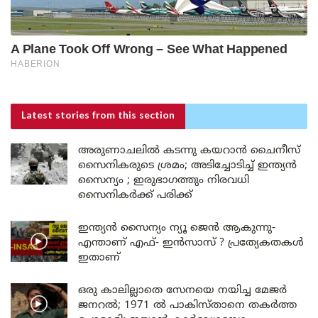
Latest stories
from this section
അരുണാചലിൽ കടന്നു കയറാൻ ചൈനീസ്
സൈനികരുടെ ശ്രമം; അടിച്ചോടിച്ച് ഇന്ത്യൻ
സൈന്യം ; ഇരുഭാഗത്തും നിരവധി
സൈനികർക്ക് പരിക്ക്
ഇന്ത്യൻ സൈന്യം ന്യൂ ജെൻ ആകുന്നു-
എന്താണ് എഫ്- ഇൻസാസ് ? പ്രത്യേകതകൾ
ഇതാണ്
ഒരു കാലില്ലാതെ സേനയെ നയിച്ച മേജർ
ജനറൽ; 1971 ൽ പാകിസ്താനെ തകർത്ത