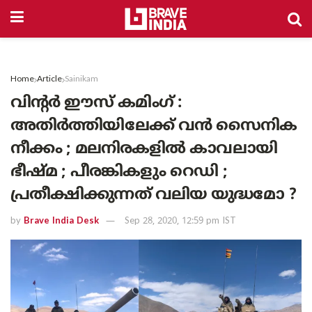
Home
Article
Sainikam
വിന്റർ ഈസ് കമിംഗ് :
അതിർത്തിയിലേക്ക് വൻ സൈനിക
നീക്കം ; മലനിരകളിൽ കാവലായി
ഭീഷ്മ ; പീരങ്കികളും റെഡി ;
പ്രതീക്ഷിക്കുന്നത് വലിയ യുദ്ധമോ ?
by
Brave India Desk
Sep 28, 2020, 12:59 pm IST