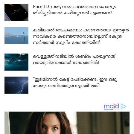
Face ID ഇരട്ട സഹോദരങ്ങളെ പോലും
തിരിച്ചറിയാൻ കഴിയുന്നത് എങ്ങനെ?
കരിങ്കടൽ ആക്രമണം: കാണാതായ ഇന്ത്യൻ
നാവികരെ കണ്ടെത്താനായില്ലെന്ന് കേന്ദ്ര
സർക്കാർ സുപ്രീം കോടതിയിൽ
വെള്ളത്തിനടിയിൽ ശബ്ദം പായുന്നത്
വായുവിനേക്കാൾ വേഗത്തിൽ!
“ഇടിമിന്നൽ കേട്ട് പേടിക്കേണ്ട, ഈ ഒരു
കാര്യം അറിഞ്ഞുവെച്ചാൽ മതി!