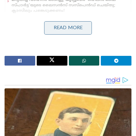
സ്പാർട്ട’യുടെ ലൈസൻസ് സസ്പെൻഡ് ചെയ്തു;
ക്ലാസിലും പങ്കെടുക്കണം!
ബെംഗളൂരുവിലേക്ക് പോയ കെഎസ്ആർടിസി ബസ്
മറിഞ്ഞ് ദാരുണാപകടം: ഡ്രൈവറും കണ്ടക്ടറും മരിച്ചു,
READ MORE
20 യാത്രക്കാർക്ക് പരുക്ക്!
പിണറായിസത്തെ ഈ മണ്ഡലത്തിൽ നിന്നും
ഒഴിവാക്കാൻ, ഈ സർക്കാരിനെതിരെ ജനവികാരം
ഒരുമിച്ചു കൂട്ടി എല്ലാ വോട്ടുകളും ഒരു പെട്ടിയിലാക്കി
പിണറായിസത്തെ തളക്കാൻ നിങ്ങൾ സഹായിക്കണം
എന്നാണ് പറയാനുള്ളത്. പിണറായിക്കെതിരെ ജീവൻ
പോലും പണയപ്പെടുത്തിയാണ് രംഗത്തു വന്നത്. എന്റെ
ജീവനുപോലും ഭീഷണിയുണ്ട് എന്നും അൻവർ
കൂട്ടിച്ചേർത്തു .