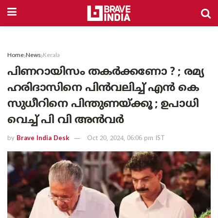
Home
News
Kerala
പിണറായിസം തകർക്കണോ ? ; രമ്യ
ഹരിദാസിനെ പിൻവലിച്ച് എൻ കെ
സുധീറിനെ പിന്തുണയ്ക്കൂ ; ഉപാധി
വെച്ച് പി വി അൻവർ
by
Brave India Desk
Oct 20, 2024, 06:06 pm IST