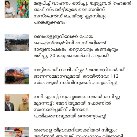
മദ്യപിച്ച് വാഹനം ഓടിച്ചു, യൂട്യൂബർ ‘ഹെലൻ
ഓഫ് സ്പാർട്ട’യുടെ ലൈസൻസ്
സസ്പെൻഡ് ചെയ്തു; ക്ലാസിലും
പങ്കെടുക്കണം!
ബെംഗളൂരുവിലേക്ക് പോയ
കെഎസ്ആർടിസി ബസ് മറിഞ്ഞ്
ദാരുണാപകടം: ഡ്രൈവറും കണ്ടക്ടറും
മരിച്ചു, 20 യാത്രക്കാർക്ക് പരുക്ക്!
നാട്ടിലേക്ക് വണ്ടി കിട്ടും ! മലയാളികൾക്ക്
ഓണസമ്മാനവുമായി റെയിൽവേ; 112
സ്പെഷ്യൽ സർവീസുകൾ പ്രഖ്യാപിച്ചു!
നന്ദി എൻ്റെ സുഹൃത്തേ, നമ്മൾ ഒന്നിച്ചു
മുന്നോട്ട്’; മോദിയുമായി ഫോണിൽ
സംസാരിച്ചതിന് പിന്നാലെ
പ്രതികരണവുമായി നെതന്യാഹു!
തങ്ങളെ തീവ്രവാദിയാക്കിയത് സിസ്റ്റം:
അർജുൻ ആയങ്കി സംസ്ഥാനം വിട്ടതായി