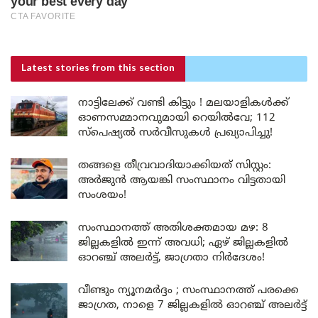
Latest stories
from this section
നാട്ടിലേക്ക് വണ്ടി കിട്ടും ! മലയാളികൾക്ക്
ഓണസമ്മാനവുമായി റെയിൽവേ; 112
സ്പെഷ്യൽ സർവീസുകൾ പ്രഖ്യാപിച്ചു!
തങ്ങളെ തീവ്രവാദിയാക്കിയത് സിസ്റ്റം:
അർജുൻ ആയങ്കി സംസ്ഥാനം വിട്ടതായി
സംശയം!
സംസ്ഥാനത്ത് അതിശക്തമായ മഴ: 8
ജില്ലകളിൽ ഇന്ന് അവധി; ഏഴ് ജില്ലകളിൽ
ഓറഞ്ച് അലർട്ട്, ജാഗ്രതാ നിർദേശം!
വീണ്ടും ന്യൂനമർദ്ദം ; സംസ്ഥാനത്ത് പരക്കെ
ജാഗ്രത, നാളെ 7 ജില്ലകളിൽ ഓറഞ്ച് അലർട്ട്