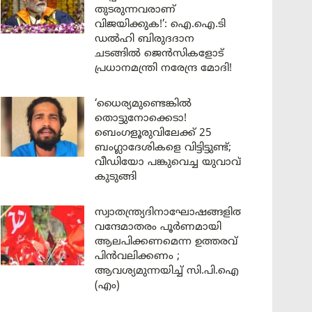
തുടരുന്നവരാണ്
വിജയിക്കുക!’: ഐ.ഐ.ടി
ഡൽഹി ബിരുദദാന
ചടങ്ങിൽ ജെൻസികളോട്
പ്രധാനമന്ത്രി നരേന്ദ്ര മോദി!
‘ധൈര്യമുണ്ടെങ്കിൽ
തൊട്ടുനോക്കെടാ!
ബെംഗളൂരുവിലേക്ക് 25
ബംഗ്ലാദേശികളെ വിട്ടിട്ടുണ്ട്;
വീഡിയോ പങ്കുവെച്ച യുവാവ്
കുടുങ്ങി
സ്വാതന്ത്ര്യദിനാഘോഷങ്ങളിൽ
വന്ദേമാതരം പൂർണമായി
ആലപിക്കണമെന്ന ഉത്തരവ്
പിൻവലിക്കണം ;
ആവശ്യമുന്നയിച്ച് സി.പി.ഐ
(എം)