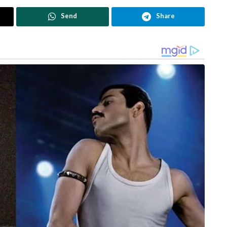
Send
Share
തയ്‌വാന്‍ കടലിടുക്കില്‍ വ്യോമസേനയുടെ
പ്രവര്‍ത്തനം കൂടുതല്‍ ശക്തിപ്പെടുത്താനുള്ള
േരിക്കയാണ് ഈ ഘട്ടത്തില്‍ തയ്‌വാനെ
ട്ടോ കരാറുകള്‍ കൊണ്ടോ കാര്യമില്ല, തീരുമാനം
യയോട് അമേരിക്ക
ഗീകരിക്കാനാവില്ലെന്നാണ് ചൈനയുടെ നിലപാട്.
ിക്കുന്നതും അവരെ അസ്വസ്ഥരാക്കുന്നുണ്ട്. സൈനിക
 അവര്‍ ലഭ്യമാക്കുന്നത്. ഒരു ‘മുള്ളന്‍പന്നി’യെ
ിക്കാന്‍ കഴിയാത്ത നില കൈവരിക്കാനാണ്
ainikam
taiwan