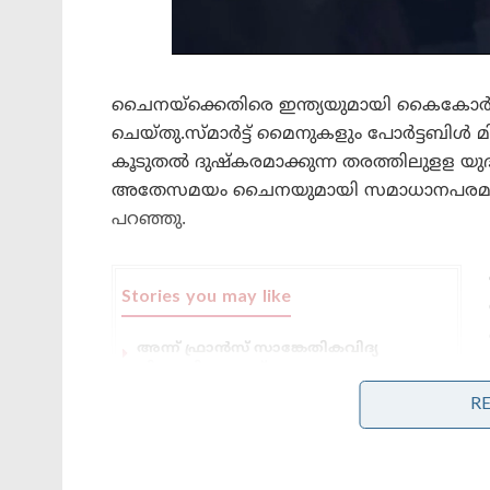
ചൈനയ്‌ക്കെതിരെ ഇന്ത്യയുമായി കൈകോർക്
ചെയ്തു.സ്മാര്‍ട്ട് മൈനുകളും പോര്‍ട്ടബിള
കൂടുതല്‍ ദുഷ്‌കരമാക്കുന്ന തരത്തിലുളള യുദ
അതേസമയം ചൈനയുമായി സമാധാനപരമായ ചര്‍ച
പറഞ്ഞു.
Stories you may like
അന്ന് ഫ്രാൻസ് സാങ്കേതികവിദ്യ
നിഷേധിച്ചു, ഇന്ന് ലോകത്തെ
വിറപ്പിക്കുന്ന ‘വിരൂപാക്ഷ’ റഡാറുമായി
R
ഡിആർഡിഒ;നെഞ്ചിടിപ്പ് കൂട്ടുന്ന
തദ്ദേശീയ വിപ്ലവം
ആത്മ നിർഭർ സമുദ്ര പ്രതാപ് ; കോസ്റ്റ്
ഗാർഡ് തദ്ദേശീയമായി നിർമിച്ച