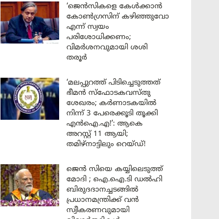
‘ജെൻസികളെ കേൾക്കാൻ
കോൺഗ്രസിന് കഴിഞ്ഞുവോ
എന്ന് സ്വയം
പരിശോധിക്കണം;
വിമർശനവുമായി ശശി
തരൂർ
‘മലപ്പുറത്ത് പിടിച്ചെടുത്തത്
ഭീമൻ സ്ഫോടകവസ്തു
ശേഖരം; കർണാടകയിൽ
നിന്ന് 3 പേരെക്കൂടി തൂക്കി
എൻഐ.എ!’: ആകെ
അറസ്റ്റ് 11 ആയി;
തമിഴ്‌നാട്ടിലും റെയ്ഡ്!
ജെൻ സിയെ കയ്യിലെടുത്ത്
മോദി ; ഐ.ഐ.ടി ഡൽഹി
ബിരുദദാനച്ചടങ്ങിൽ
പ്രധാനമന്ത്രിക്ക് വൻ
സ്വീകരണവുമായി