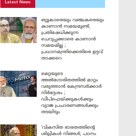
Latest News
ഒറ്റുകാരെയും വഞ്ചകരെയും
കാണാൻ സമയമുണ്ട്,
പ്രതിഷേധിക്കുന്ന
ചെറുപ്പക്കാരെ കാണാൻ
സമയമില്ല ;
പ്രധാനമന്ത്രിക്കെതിരെ ഉദ്ദവ്
താക്കറെ
മെറ്റയുടെ
അൽഗോരിതത്തിൽ മാറ്റം
വരുത്താൻ കേന്ദ്രസർക്കാർ
നിർദ്ദേശം ;
ഡീപ്‌ഫെയ്ക്കുകൾക്കും
വ്യാജ പ്രചാരണങ്ങൾക്കും
തടയിടും
‘വികസിത ഭാരതത്തിന്റെ
ശില്പികൾ നിങ്ങൾ; പഠനം