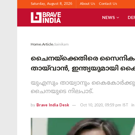
Saturday, August 8, 2026
About Us
Contact Us
NEWS
DE
Home
Article
Sainikam
ചൈനയ്‌ക്കെതിരെ സൈനിക സന്
തായ്‌വാന്‍, ഇന്ത്യയുമായി 
യുഎസും തായ്വാനും കൈകോര്‍ക്കുന
ചൈനയുടെ നിലപാട്.
by
Brave India Desk
Oct 10, 2020, 09:59 pm IST
in