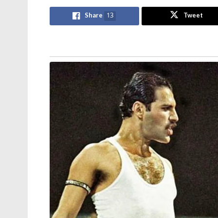
മലിനീകരണ നിയന്ത്രണ കപ്പൽ
കമ്മീഷൻ ചെയ്ത് പ്രതിരോധ മന്ത്രി
Share
13
Tweet
തീരുമാനം ചൈനയെ ചൊടിപ്പിച്ചിരുന്നു. അമ
ഏറ്റവുമധികം പിന്തുണയ്ക്കുന്നത്.
read also:
ചൈനയോട് ഇനി ചർച്ചകൾ നടത്തിയി
എടുക്കാനുള്ള സമയം അത്രിക്രമിച്ചു: ഇന്ത്
യുഎസും തായ്വാനും കൈകോര്‍ക്കുന്നത് അം
ദ്വീപില്‍ അമേരിക്കയുടെ സാന്നിധ്യം വര്‍ധ
ശക്തി ആധുനികവല്‍ക്കരിക്കാനുളള സഹായമാണ്
പോലെ ശത്രുവിന് അത്ര വേഗത്തില്‍ ആക്രമ
അമേരിക്ക നല്‍കുന്ന ഉപദേശം.
Tags:
China Taiwan
featured
India Taiwan
S