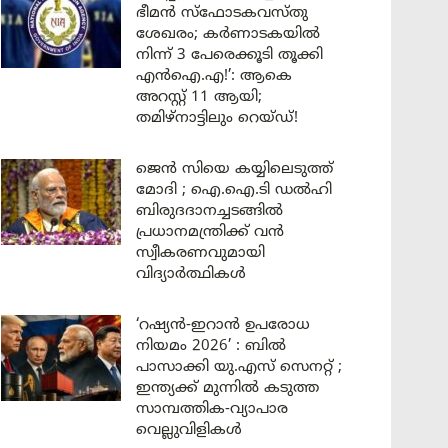
ഭീമൻ സ്ഫോടകവസ്തു
ശേഖരം; കർണാടകയിൽ
നിന്ന് 3 പേരെക്കൂടി തൂക്കി
എൻഐ.എ!’: ആകെ
അറസ്റ്റ് 11 ആയി;
തമിഴ്‌നാട്ടിലും റെയ്ഡ്!
ജെൻ സിയെ കയ്യിലെടുത്ത്
മോദി ; ഐ.ഐ.ടി ഡൽഹി
ബിരുദദാനച്ചടങ്ങിൽ
പ്രധാനമന്ത്രിക്ക് വൻ
സ്വീകരണവുമായി
വിദ്യാർത്ഥികൾ
‘റഷ്യൻ-ഇറാൻ ഉപരോധ
നിയമം 2026’ : ബിൽ
പാസാക്കി യു.എസ് സെനറ്റ് ;
ഇന്ത്യക്ക് മുന്നിൽ കടുത്ത
സാമ്പത്തിക-വ്യാപാര
വെല്ലുവിളികൾ