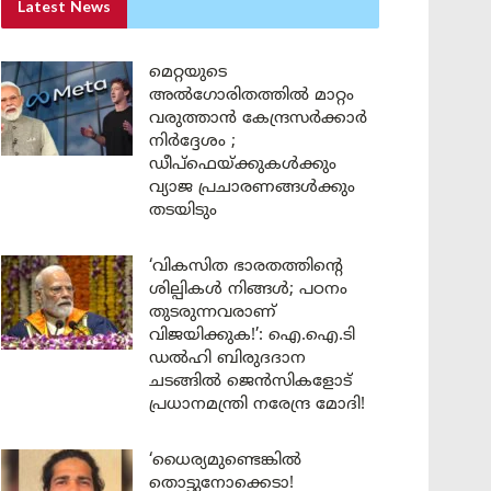
Latest News
മെറ്റയുടെ
അൽഗോരിതത്തിൽ മാറ്റം
വരുത്താൻ കേന്ദ്രസർക്കാർ
നിർദ്ദേശം ;
ഡീപ്‌ഫെയ്ക്കുകൾക്കും
വ്യാജ പ്രചാരണങ്ങൾക്കും
തടയിടും
‘വികസിത ഭാരതത്തിന്റെ
ശില്പികൾ നിങ്ങൾ; പഠനം
തുടരുന്നവരാണ്
വിജയിക്കുക!’: ഐ.ഐ.ടി
ഡൽഹി ബിരുദദാന
ചടങ്ങിൽ ജെൻസികളോട്
പ്രധാനമന്ത്രി നരേന്ദ്ര മോദി!
‘ധൈര്യമുണ്ടെങ്കിൽ
തൊട്ടുനോക്കെടാ!