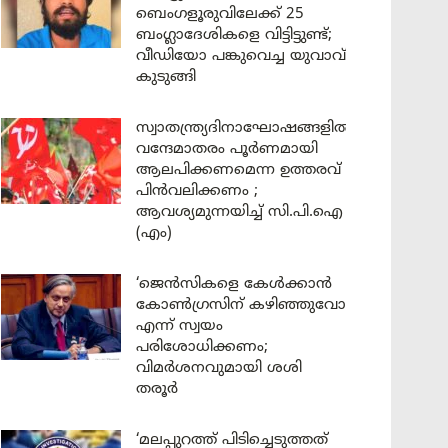
ബെംഗളൂരുവിലേക്ക് 25
ബംഗ്ലാദേശികളെ വിട്ടിട്ടുണ്ട്;
വീഡിയോ പങ്കുവെച്ച യുവാവ്
കുടുങ്ങി
സ്വാതന്ത്ര്യദിനാഘോഷങ്ങളിൽ
വന്ദേമാതരം പൂർണമായി
ആലപിക്കണമെന്ന ഉത്തരവ്
പിൻവലിക്കണം ;
ആവശ്യമുന്നയിച്ച് സി.പി.ഐ
(എം)
‘ജെൻസികളെ കേൾക്കാൻ
കോൺഗ്രസിന് കഴിഞ്ഞുവോ
എന്ന് സ്വയം
പരിശോധിക്കണം;
വിമർശനവുമായി ശശി
തരൂർ
‘മലപ്പുറത്ത് പിടിച്ചെടുത്തത്