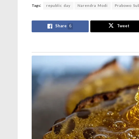
Tags:
republic day
Narendra Modi
Prabowo Sub
Share
6
Tweet