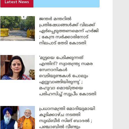
Latest News
ജന്തർ മന്തറിൽ
പ്രതിഷേധങ്ങൾക്ക് വിലക്ക്
ഏർപ്പെടുത്തണമെന്ന് ഹർജി
; കേന്ദ്ര സർക്കാരിനോട്
നിലപാട് തേടി കോടതി
‘മുട്ടയെ പേടിക്കുന്നത്
എന്തിന്? സ്വാതന്ത്ര്യ സമര
സേനാനികൾ
വെടിയുണ്ടകൾ പോലും
ഏറ്റുവാങ്ങിയിരുന്നു’ ;
മഹുവാ മൊയ്ത്രയെ
പരിഹസിച്ച് സുപ്രീം കോടതി
പ്രധാനമന്ത്രി മോദിയുമായി
കൂടിക്കാഴ്ച നടത്തി
സുഖ്ബീർ സിങ് ബാദൽ ;
പഞ്ചാബിൽ വീണ്ടും