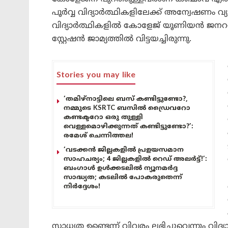
പൂർവ്വ വിദ്യാർത്ഥികളിലേക്ക് അന്വേഷണം വ്യാ
വിദ്യാർത്ഥികളിൽ കോളേജ് യൂണിയൻ ജനറൽ 
സ്റ്റേഷൻ ജാമ്യത്തിൽ വിട്ടയച്ചിരുന്നു.
Stories you may like
‘തമിഴ്‌നാട്ടിലെ ബസ് കണ്ടിട്ടുണ്ടോ?,
നമ്മുടെ KSRTC ബസിൽ ഡ്രൈവറോ
കണ്ടക്ടറോ ഒരു തുള്ളി
വെള്ളമൊഴിക്കുന്നത് കണ്ടിട്ടുണ്ടോ?’:
രമേശ് ചെന്നിത്തല!
‘വടക്കൻ ജില്ലകളിൽ പ്രളയസമാന
സാഹചര്യം; 4 ജില്ലകളിൽ റെഡ് അലർട്ട്!’:
ബംഗാൾ ഉൾക്കടലിൽ ന്യൂനമർദ്ദ
സാദ്ധ്യത; കടലിൽ പോകരുതെന്ന്
നിർദ്ദേശം!
സാധ്യത ഉണ്ടെന്ന് വിവരം ലഭിച്ചുവെന്നും വ