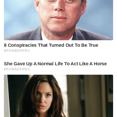
ഇരട്ടത്താപ്പ് കേരളം കണ്ടതാണെന്ന് എം.വി ഗോവിന്ദൻ
ചൂണ്ടിക്കാട്ടി. പുറത്ത് അവധി നൽകുന്ന കാര്യം
പരിശോധിക്കാമെന്ന് പറയുകയും ഉള്ളിൽ ഒരു
കാരണവശാലും അവധി കൊടുക്കില്ലെന്ന്
നിലപാടെടുക്കുകയും ചെയ്യുന്ന ആളാണ് മുഖ്യമന്ത്രി.
പ്രതിപക്ഷത്തിരുന്നപ്പോൾ കേന്ദ്ര സർക്കാരിന്റെ പി.എം
ശ്രീ പദ്ധതിയെ നഖശിഖാന്തം എതിർത്ത സതീശൻ,
ഭരണം കിട്ടിയ ഉടൻ തന്നെ ആ പദ്ധതിയുമായി
മുന്നോട്ട് പോയത് എന്ത് അടിസ്ഥാനത്തിലാണെന്നും
അദ്ദേഹം ചോദിച്ചു. മദ്യനയവുമായി ബന്ധപ്പെട്ട്
ഉയർന്ന വിവാദങ്ങളിൽ പുകമറ സൃഷ്ടിക്കാനാണ്
മുഖ്യമന്ത്രി ശ്രമിക്കുന്നത്. താൻ എക്സൈസ്
മന്ത്രിയായിരുന്ന കാലത്ത് വീര്യം കുറഞ്ഞ മദ്യത്തിന്റെ
നിർവ്വചനം ചോദിക്കുക മാത്രമാണ് ചെയ്തതെന്നും
മൂന്ന് വർഷമായി ഫയലിൽ കിടന്ന വിഷയം വി.ഡി
സതീശൻ മൂന്ന് ദിവസം കൊണ്ട് തീർപ്പാക്കിയത് ആരെ
സഹായിക്കാനാണെന്നും ഗോവിന്ദൻ ചോദിച്ചു.