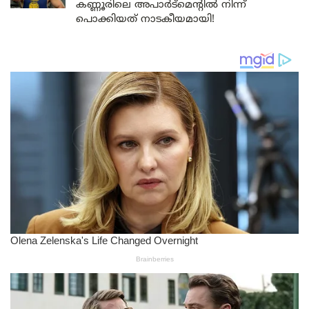
കണ്ണൂരിലെ അപാർട്മെന്റിൽ നിന്ന്
പൊക്കിയത് നാടകീയമായി!