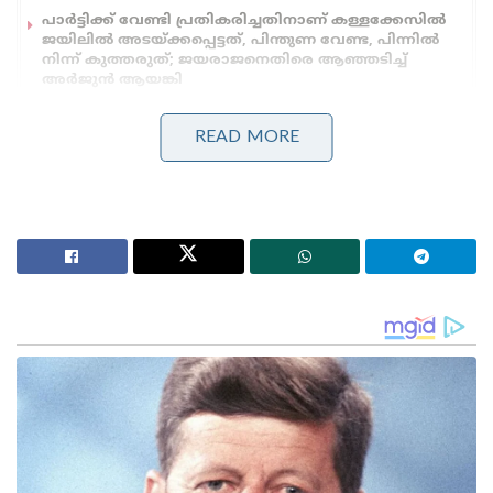
പാർട്ടിക്ക് വേണ്ടി പ്രതികരിച്ചതിനാണ് കള്ളക്കേസിൽ
ജയിലിൽ അടയ്ക്കപ്പെട്ടത്, പിന്തുണ വേണ്ട, പിന്നിൽ
നിന്ന് കുത്തരുത്; ജയരാജനെതിരെ ആഞ്ഞടിച്ച്
അർജുൻ ആയങ്കി
READ MORE
മുഖ്യമന്ത്രി പദവിയിൽ എത്തുമ്പോൾ ഈ രീതി
മാറുമെന്ന് കരുതിയെങ്കിലും അത് സംഭവിച്ചില്ലെന്ന്
എം.വി ഗോവിന്ദൻ പരിഹസിച്ചു. കുട്ടനാട് വള്ളംകളി
അവധി വിവാദം, പി.എം ശ്രീ പദ്ധതി, കരിമണൽ
ഖനനം, വീര്യം കുറഞ്ഞ മദ്യനയം എന്നിവ
ചൂണ്ടിക്കാണിച്ചായിരുന്നു സി.പി.ഐ.എം സംസ്ഥാന
സെക്രട്ടറിയുടെ രൂക്ഷ വിമർശനം. എൽ.ഡി.എഫ്
കേന്ദ്രങ്ങളും രാഷ്ട്രീയ വൃത്തങ്ങളും ഈ പ്രസ്താവന
ഏറ്റെടുത്തതോടെ സോഷ്യൽ മീഡിയയിൽ ഇത് വലിയ
ചർച്ചയായി മാറിയിരിക്കുകയാണ്.
നിയമസഭയിൽ കുട്ടനാട് എം.എൽ.എ റെജി ചെറിയാന്
നൽകിയ മറുപടിയിലൂടെ വി.ഡി സതീശന്റെ യഥാർത്ഥ