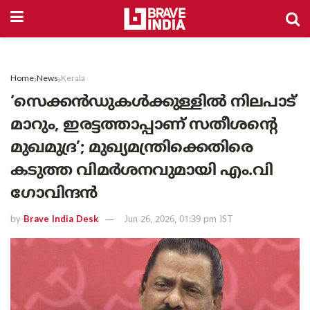
Home
News
Kerala
‘സെക്കൻഡുകൾക്കുള്ളിൽ നിലപാട്
മാറും, ഇരട്ടത്താപ്പാണ് സതീശന്റെ
മുഖമുദ്ര’; മുഖ്യമന്ത്രിക്കെതിരെ
കടുത്ത വിമർശനവുമായി എം.വി
ഗോവിന്ദൻ
by
Brave India Desk
Jun 26, 2026, 01:39 pm IST