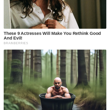
കോൺഗ്രസ് നേതാക്കൾ പോലും എതിർക്കുന്ന
വിഷയങ്ങളിലാണ് മുഖ്യമന്ത്രി ഏകപക്ഷീയമായി
തീരുമാനമെടുക്കുന്നതെന്നും അദ്ദേഹം കൂട്ടിച്ചേർത്തു.
Tags:
MV GOVINDHAN
vd satheeshan