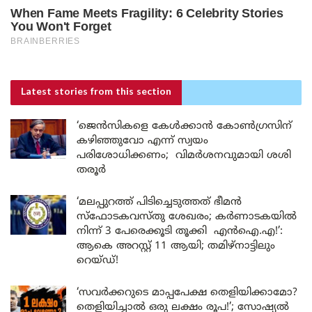
Latest stories
from this section
‘ജെൻസികളെ കേൾക്കാൻ കോൺഗ്രസിന്
കഴിഞ്ഞുവോ എന്ന് സ്വയം
പരിശോധിക്കണം; വിമർശനവുമായി ശശി
തരൂർ
‘മലപ്പുറത്ത് പിടിച്ചെടുത്തത് ഭീമൻ
സ്ഫോടകവസ്തു ശേഖരം; കർണാടകയിൽ
നിന്ന് 3 പേരെക്കൂടി തൂക്കി എൻഐ.എ!’:
ആകെ അറസ്റ്റ് 11 ആയി; തമിഴ്‌നാട്ടിലും
റെയ്ഡ്!
‘സവർക്കറുടെ മാപ്പപേക്ഷ തെളിയിക്കാമോ?
തെളിയിച്ചാൽ ഒരു ലക്ഷം രൂപ!’; സോഷ്യൽ