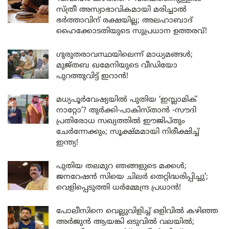
സ്ത്രീ അസ്വാഭാവികമായി മരിച്ചാൽ
ഭർത്താവിന് രക്ഷയില്ല; അലഹാബാദ്
ഹൈക്കോടതിയുടെ സുപ്രധാന ഉത്തരവ്!
ഗുരുതരാവസ്ഥയിലെന്ന് മാധ്യമങ്ങൾ;
മുജ്തബ ഖമേനിയുടെ വീഡിയോ
പുറത്തുവിട്ട് ഇറാൻ!
മധ്യപൂർവേഷ്യയിൽ പുതിയ ‘ഇസ്ലാമിക്
നാറ്റോ’? തുർക്കി-പാകിസ്താൻ -സൗദി
പ്രതിരോധ സഖ്യത്തിൽ ഈജിപ്തും
ചേർന്നേക്കും; സൂക്ഷ്മമായി നിരീക്ഷിച്ച്
ഇന്ത്യ!
പുതിയ തലമുറ ഞങ്ങളുടെ മക്കൾ;
ജനറേഷൻ സിയെ ചിലർ തെറ്റിദ്ധരിപ്പിച്ചു’;
വെളിപ്പെടുത്തി ധർമ്മേന്ദ്ര പ്രധാൻ!
പോലീസിനെ വെല്ലുവിളിച്ച് ഒളിവിൽ കഴിഞ്ഞ
അർജുൻ ആയങ്കി ഒടുവിൽ വലയിൽ;