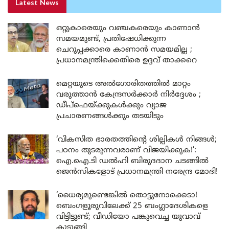
Latest News
ഒറ്റുകാരെയും വഞ്ചകരെയും കാണാൻ
സമയമുണ്ട്, പ്രതിഷേധിക്കുന്ന
ചെറുപ്പക്കാരെ കാണാൻ സമയമില്ല ;
പ്രധാനമന്ത്രിക്കെതിരെ ഉദ്ദവ് താക്കറെ
മെറ്റയുടെ അൽഗോരിതത്തിൽ മാറ്റം
വരുത്താൻ കേന്ദ്രസർക്കാർ നിർദ്ദേശം ;
ഡീപ്‌ഫെയ്ക്കുകൾക്കും വ്യാജ
പ്രചാരണങ്ങൾക്കും തടയിടും
‘വികസിത ഭാരതത്തിന്റെ ശില്പികൾ നിങ്ങൾ;
പഠനം തുടരുന്നവരാണ് വിജയിക്കുക!’:
ഐ.ഐ.ടി ഡൽഹി ബിരുദദാന ചടങ്ങിൽ
ജെൻസികളോട് പ്രധാനമന്ത്രി നരേന്ദ്ര മോദി!
‘ധൈര്യമുണ്ടെങ്കിൽ തൊട്ടുനോക്കെടാ!
ബെംഗളൂരുവിലേക്ക് 25 ബംഗ്ലാദേശികളെ
വിട്ടിട്ടുണ്ട്; വീഡിയോ പങ്കുവെച്ച യുവാവ്
കുടുങ്ങി