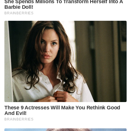
രാഷ്ട്രീയത്തിൽ നേരിടുന്ന കനത്ത
തിരിച്ചടികളുടെയും നിരാശയും അങ്കലാപ്പുമാണ്
കമ്മ്യൂണിസ്റ്റ് പാർട്ടി ഇപ്പോൾ തെരുവിൽ
പ്രകടിപ്പിക്കുന്നത്. എന്നാൽ, ദേശവിരുദ്ധ
ശക്തികൾക്കും അക്രമ രാഷ്ട്രീയത്തിനും മുന്നിൽ
ബിജെപി ഒരടി പോലും പിന്നോട്ടുവെക്കില്ലെന്നും,
തിരുവനന്തപുരം നഗരസഭയിലെ ജനകീയ
ഭരണത്തെയും വികസനത്തെയും അക്രമത്തിലൂടെ
തകർക്കാൻ നോക്കുന്നവർക്ക് ജനങ്ങൾ തന്നെ
കനത്ത തിരിച്ചടി നൽകുമെന്നും രാജീവ് ചന്ദ്രശേഖർ
വ്യക്തമാക്കി
Tags:
RAJIV chandrasekar