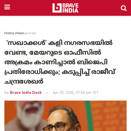
Home
News
Kerala
‘സഖാക്കൾ’ കളി നഗരസഭയിൽ
വേണ്ട, മേയറുടെ ഓഫീസിൽ
അക്രമം കാണിച്ചാൽ ബിജെപി
പ്രതിരോധിക്കും; കടുപ്പിച്ച് രാജീവ്
ചന്ദ്രശേഖർ
by
Brave India Desk
Jun 25, 2026, 07:54 pm IST