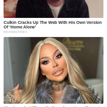
കേരളത്തിൽ ബിജെപി നയിക്കുന്ന എൻ.ഡി.എ
മുന്നണി ശക്തമായ രാഷ്ട്രീയ ബദലായി
മാറിയിരിക്കുകയാണ്. കപട മതേതരത്വം പറയുന്ന
സിപിഎമ്മും കോൺഗ്രസും ചേർന്ന ‘ഇന്ത്യ’
സഖ്യത്തിന്റെ രാജ്യവിരുദ്ധ രാഷ്ട്രീയ കൂട്ടുകെട്ട്
ജനങ്ങൾ പൂർണ്ണമായും തിരിച്ചറിഞ്ഞു കഴിഞ്ഞതായും
അദ്ദേഹം കൂട്ടിച്ചേർത്തു.
തുടർച്ചയായ പത്ത് വർഷത്തെ സിപിഎം ഭരണത്തിന്റെ
സമ്പൂർണ്ണ പരാജയമാണ് ഇന്ന് കേരളം
അനുഭവിക്കുന്നത്. സാമ്പത്തിക തകർച്ചയും
അഴിമതിയും കൊണ്ട് പൊറുതിമുട്ടിയ കേരള
ജനതയുടെ ശ്രദ്ധ തിരിച്ചുവിടാനാണ് ഇപ്പോൾ
സിപിഎം അക്രമ നാടകങ്ങളെ രാഷ്ട്രീയ
ആയുധമാക്കുന്നത്. തിരുവനന്തപുരം
കോർപ്പറേഷനിൽ ചരിത്രത്തിലാദ്യമായി ബിജെപി
ഭരണം പിടിച്ചെടുത്തതിന്റെയും സംസ്ഥാന