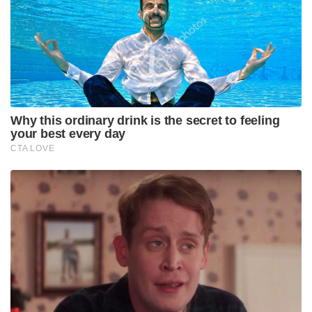
കേരളത്തിൽ ഇനിയും സിപിഎമ്മിന്റെ അരാജകത്വ
ഭരണം നടക്കില്ലെന്നും സംസ്ഥാനം ഭരിക്കുന്നത്
കമ്മ്യൂണിസ്റ്റ് പാർട്ടിയല്ല, മറിച്ച് ഇവിടുത്തെ
നിയമസംവിധാനങ്ങളാണെന്നും ബിജെപി അധ്യക്ഷൻ
വ്യക്തമാക്കി. “ഈ സംസ്ഥാനം
നിയമവാഴ്ചയനുസരിച്ചാണ് മുന്നോട്ടുപോകുന്നത്.
കോടതിയും, പോലീസും നിയമസംവിധാനങ്ങളും
അവരുടെ ചുമതല കൃത്യമായി നിർവഹിക്കും. അതിന്
മീതെ പറക്കാൻ സിപിഎമ്മിന് കഴിയില്ല. അത്
മുഖ്യമന്ത്രി പിണറായി വിജയനായാലും, സിപിഎമ്മിലെ
ഏത് വലിയ ‘സഖാവ്’ ആയാലും നിയമം
കൈയിലെടുക്കാൻ ഭാരതീയ ജനതാ പാർട്ടി
അനുവദിക്കില്ല” – രാജീവ് ചന്ദ്രശേഖർ കടുപ്പിച്ചു
പറഞ്ഞു. നഗരസഭയിലെ അക്രമങ്ങൾക്ക് പിന്നിൽ
അഴിമതിയും വിനാശകരമായ രാഷ്ട്രീയ
ചിന്താഗതികളുമാണ്. കഴിഞ്ഞ നിയമസഭാ
തെരഞ്ഞെടുപ്പിന് ശേഷം ഭാരതീയ മണ്ണായ