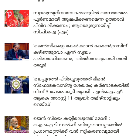
സ്വാതന്ത്ര്യദിനാഘോഷങ്ങളിൽ വന്ദേമാതരം
പൂർണമായി ആലപിക്കണമെന്ന ഉത്തരവ്
പിൻവലിക്കണം ; ആവശ്യമുന്നയിച്ച്
സി.പി.ഐ (എം)
‘ജെൻസികളെ കേൾക്കാൻ കോൺഗ്രസിന്
കഴിഞ്ഞുവോ എന്ന് സ്വയം
പരിശോധിക്കണം; വിമർശനവുമായി ശശി
തരൂർ
‘മലപ്പുറത്ത് പിടിച്ചെടുത്തത് ഭീമൻ
സ്ഫോടകവസ്തു ശേഖരം; കർണാടകയിൽ
നിന്ന് 3 പേരെക്കൂടി തൂക്കി എൻഐ.എ!’:
ആകെ അറസ്റ്റ് 11 ആയി; തമിഴ്‌നാട്ടിലും
റെയ്ഡ്!
ജെൻ സിയെ കയ്യിലെടുത്ത് മോദി ;
ഐ.ഐ.ടി ഡൽഹി ബിരുദദാനച്ചടങ്ങിൽ
പ്രധാനമന്ത്രിക്ക് വൻ സ്വീകരണവുമായി