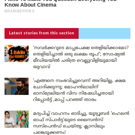
Latest stories
from this section
‘സവർക്കറുടെ മാപ്പപേക്ഷ തെളിയിക്കാമോ?
തെളിയിച്ചാൽ ഒരു ലക്ഷം രൂപ!’; സോഷ്യൽ
മീഡിയയിൽ ചരിത്ര വെല്ലുവിളിയുമായി
യുവാവ്
‘എങ്ങനെ സംഭവിച്ചുവെന്ന് അറിയില്ല, ക്ഷമ
ചോദിക്കുന്നു; മോഹൻലാലിന്
ഓസ്ട്രേലിയൻ വിസ നിഷേധിച്ചതായി
റിപ്പോർട്ട് ,മാപ്പ് പറഞ്ഞ് താരം
മദ്യപിച്ച് വാഹനം ഓടിച്ചു, യൂട്യൂബർ ‘ഹെലൻ
ഓഫ് സ്പാർട്ട’യുടെ ലൈസൻസ്
സസ്പെൻഡ് ചെയ്തു; ക്ലാസിലും
പങ്കെടുക്കണം!