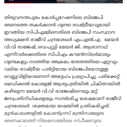
തിരുവനന്തപുരം കോർപ്പറേഷനിലെ ബിജെപി
ഭരണത്തെ തകർക്കാൻ ഗുണ്ടാ രാഷ്ട്രീയവുമായി
ഇറങ്ങിയ സിപിഎമ്മിനെതിരെ ബിജെപി സംസ്ഥാന
അധ്യക്ഷൻ രാജീവ് ചന്ദ്രശേഖർ എം.എൽ.എ. മേയർ
വി.വി രാജേഷ്, ഡെപ്യൂട്ടി മേയർ ജി. ആശാനാഥ്
എന്നിവർക്കെതിരെ സിപിഎം കൗൺസിലർമാരും
ഗുണ്ടകളും നടത്തിയ അക്രമം ഭാരതത്തിലെ ഏറ്റവും
വലിയ രാഷ്ട്രീയ പാർട്ടിയായ ബിജെപിയോടുള്ള
വെല്ലുവിളിയാണെന്ന് അദ്ദേഹം പ്രഖ്യാപിച്ചു. പരിക്കേറ്റ്
മെഡിക്കൽ കോളേജ് ആശുപത്രിയിൽ ചികിത്സയിൽ
കഴിയുന്ന മേയർ വി.വി രാജേഷിനെയും മറ്റ്
ജനപ്രതിനിധികളെയും സന്ദർശിച്ച ശേഷമാണ് രാജീവ്
ചന്ദ്രശേഖർ ശക്തമായ ഭാഷയിൽ പ്രതികരിച്ചത്.
മുൻകാലങ്ങളിൽ കോൺഗ്രസ് മന്ത്രിസഭയുടെ
ഭരണകാലത്ത് നിയമസഭയിലെ സ്പീക്കറുടെ