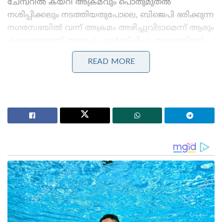
ചേമ്പറിൽ കയറി അക്രമവും പൊതുമുതൽ
നശിപ്പിക്കലും നടത്തിയതുപോലെ, ബിജെപി ഭരിക്കുന്ന
നഗരസഭയിൽ വന്ന് അക്രമം അഴിച്ചുവിടാമെന്ന് ആരും
കരുതേണ്ടെന്ന് അദ്ദേഹം ഓർമ്മിപ്പിച്ചു. രാജ്യത്തിന്റെ
ജനാധിപത്യ മൂല്യങ്ങളെ തകർക്കുന്ന ഇത്തരം
READ MORE
വിലകുറഞ്ഞ രാഷ്ട്രീയ നാടകങ്ങളെ ബിജെപി
ശക്തമായി തന്നെ പ്രതിരോധിക്കുമെന്ന് അദ്ദേഹം
മുന്നറിയിപ്പ് നൽകി.
Stories you may like
‘ജെൻസികളെ കേൾക്കാൻ കോൺഗ്രസിന്
കഴിഞ്ഞുവോ എന്ന് സ്വയം പരിശോധിക്കണം;
വിമർശനവുമായി ശശി തരൂർ
‘മലപ്പുറത്ത് പിടിച്ചെടുത്തത് ഭീമൻ സ്ഫോടകവസ്തു
ശേഖരം; കർണാടകയിൽ നിന്ന് 3 പേരെക്കൂടി തൂക്കി
എൻഐ.എ!’: ആകെ അറസ്റ്റ് 11 ആയി; തമിഴ്‌നാട്ടിലും
റെയ്ഡ്!