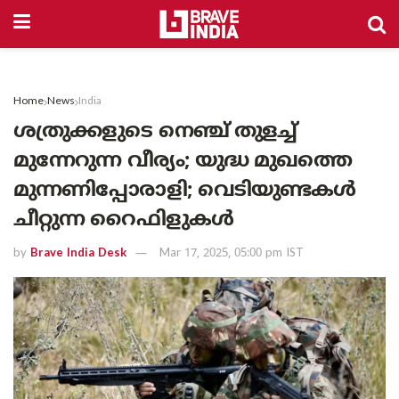
Home
News
India
ശത്രുക്കളുടെ നെഞ്ച് തുളച്ച്
മുന്നേറുന്ന വീര്യം; യുദ്ധ മുഖത്തെ
മുന്നണിപ്പോരാളി; വെടിയുണ്ടകൾ
ചീറ്റുന്ന റൈഫിളുകൾ
by
Brave India Desk
Mar 17, 2025, 05:00 pm IST