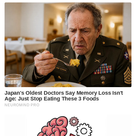
എന്നിവയാണ് ഈ റൈഫിളുകളെ
കരുത്തുറ്റതാക്കുന്നത്. 550 മീറ്ററാണ് ഈ
റൈഫിളുകളുടെ ദൂരപരിധി. 3600 മീറ്ററാണ് പരമാവധി
പ്രഹര ശേഷി. ഒറ്റ പുള്ളിൽ 20 മുതൽ 100 റൗണ്ട്
വെടിയുതിർക്കാൻ ഇതിന് ശേഷിയുണ്ട്.
3 കിലോയിൽ താഴെയാണ് ഈ തോക്കുകളുടെ ഭാരം.
ഇത് കൈകാര്യം ചെയ്യൽ എളുപ്പമാക്കുന്നു. സെമി
ഓട്ടോ മാറ്റിക്, ഫുൾ ഓട്ടോമാറ്റിക് മോഡുകളിൽ ഇത
ഉപയോഗിക്കാം. എം4 കാർബൈൻ റൈഫിളുകളുടെ
ചെറിയ പതിപ്പാണ് എം. 16.
ലോകത്തെ ഏറ്റവും അപകടകാരിയായ
റൈഫിളുകളിൽ മൂന്നാമത്തേത് ആണ് ഹെക്ലർ ആന്റ്
കോച്ച് എംപി 5 റൈഫിൾ. ജർമ്മനിയാണ് ഈ
പവർഫുൾ റൈഫിളുകളുടെ നിർമ്മാതക്കൾ. 1960ൽ
ആണ് ഇതിന്റെ പിറവി. ജർമ്മനിയിലെ പ്രമുഖ തോക്ക്
നിർമ്മാതാക്കളായ ഹെക്ലർ ആന്റ് കോച്ച് എന്ന