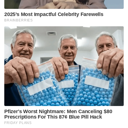
വിറ്റഴിഞ്ഞ ആയുധം കൂടിയാണ് കെ 47 തോക്ക്.
ഇപ്പോഴും ആവശ്യക്കാർ ഏറെയാണ്. ഇന്റർമീഡിയറ്റ്
കാറ്റ്ട്രിഡ്ജും ഊരിമാറ്റാവുന്ന മാഗസിനുമാണ് ഈ
തോക്കിൽ ഉള്ളത്.
അടുത്തതാണ് എം 16 റൈഫിൾ. 5.56 *45 എംഎം
തോക്കുകളാണ് എം.16 അസാൾക്ക് റൈഫിളിന്റെ
കുടുംബത്തിൽപ്പെട്ട തോക്കുകളാണ് എം.16.
അമേരിക്കൻ സൈന്യമാണ് ഈ റൈഫിളുകൾ
വ്യാപകമായി ഉപയോഗിക്കുന്നത്. യൂജിംഗ് സ്റ്റോണർ
ആണ് ഇതിന്റെ നിർമ്മാതാക്കൾ. ആമംലൈറ്റ് എ.ആർ
15 റൈഫിളിൽ നിന്നും വികസിച്ച റൈഫിൾ ആണ് എം.
16.
1950 കളിലാണ് ഈ റൈഫിളുകളുടെ പിറവി.
വിയറ്റ്നാം യുദ്ധത്തിനിടെ ജംഗിൾ വാർഫെയറിന്
വേണ്ടിയായിരുന്നു ഈ റൈഫിളുകൾ ആദ്യം
നിർമ്മിച്ചത്. കുറഞ്ഞഭാരം, കൃത്യത, പ്രഹരശേഷി