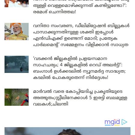
തുള്ളി വെള്ളമൊഴിക്കുന്നത് കണ്ടിട്ടുണ്ടോ?’:
രമേശ് ചെന്നിത്തല!
വനിതാ സംവരണ, ഡീലിമിറ്റേഷൻ ബില്ലുകൾ
പാസാക്കുന്നതിനുള്ള ശക്തി ഇപ്പോൾ
എൻഡിഎക്ക് ഉണ്ടെന്ന് മോദി; പ്രത്യേക
പാർലമെന്റ് സമ്മേളനം വിളിക്കാൻ സാധ്യത
‘വടക്കൻ ജില്ലകളിൽ പ്രളയസമാന
സാഹചര്യം; 4 ജില്ലകളിൽ റെഡ് അലർട്ട്!’:
ബംഗാൾ ഉൾക്കടലിൽ ന്യൂനമർദ്ദ സാദ്ധ്യത;
കടലിൽ പോകരുതെന്ന് നിർദ്ദേശം!
മാർവൽ വരെ കോപ്പിയടിച്ച പ്രകൃതിയുടെ
അത്ഭുതം;സ്റ്റീലിനേക്കാൾ 5 ഇരട്ടി ബലമുള്ള
വലകൾ;ചിലന്തി