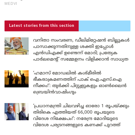
Latest stories
from this section
വനിതാ സംവരണ, ഡീലിമിറ്റേഷൻ ബില്ലുകൾ
പാസാക്കുന്നതിനുള്ള ശക്തി ഇപ്പോൾ
എൻഡിഎക്ക് ഉണ്ടെന്ന് മോദി; പ്രത്യേക
പാർലമെന്റ് സമ്മേളനം വിളിക്കാൻ സാധ്യത
‘ഹമാസ് മോഡലിൽ കശ്മീരിൽ
ഭീകരാക്രമണത്തിന് പാക് ഐ.എസ്.ഐ
നീക്കം!’: തുർക്കി പിസ്റ്റളുകളും ഓൺലൈൻ
ബ്രെയിൻവാഷിംഗും
‘പ്രധാനമന്ത്രി ചിലവഴിച്ച ഓരോ 1 രൂപയ്ക്കും
തിരികെ എത്തിയത് 66,000 രൂപയുടെ
വിദേശ നിക്ഷേപം!’: നരേന്ദ്ര മോദിയുടെ
വിദേശ പര്യടനങ്ങളുടെ കണക്ക് പുറത്ത്