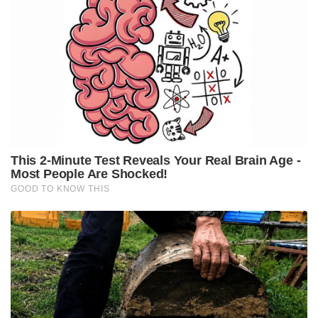
കമ്പനി വികസിപ്പിച്ചെടുത്തതാണ് ഈ റൈഫിൾ.
ഇതൊരു സബ് മെഷീൻ ഗണ്ണാണ്.
9*9 എംഎം ആണ് ഇതിന്റെ വലിപ്പം. നാൽപ്പതിലധികം
രാജ്യങ്ങളാണ് ഈ റൈഫിളുകൾ ഉപയോഗിക്കുന്നത്.
ലോകത്ത് തന്നെ ഏറ്റവും വ്യപകമായി
ഉപയോഗിക്കപ്പെടുന്ന സബ്‌മെഷീൻ ഗണ്ണുകളിൽ
ഒന്നാണ് ഹെക്ലർ ആന്റ് കോച്ച് എംപി. ഹാമർ ഫയറിംഗ്
മെക്കാനിസം ആണ് ഇതിൽ ഉപയോഗിച്ചിരിക്കുന്നത്.
മൂന്ന് തരത്തിലുള്ള ഫയറിംഗ് മോഡാണ് ഈ
റൈഫിളിൽ ഉള്ളത്.. 2.55 കിലോയാണ് ഇതിന്റെ ഭാരം.
225 എംഎം നീളമുള്ള ബാരൽ ഉപയോഗിച്ച് മിനിറ്റിൽ
800 റൗണ്ട് വെടിയുതിർക്കാം. ഉന്നം തെറ്റാതെ
സഹായിക്കുന്ന ഗ്യാസ് പിസ്റ്റൺ സംവിധാനം ആണ് ഈ
തോക്കുകളുടെ പ്രധാന സവിശേഷത.
ഇന്ത്യൻ സായുധ സേനയും മികച്ച പ്രഹരശേഷിയുള്ള
അത്യാധുനിക റൈഫിളുകൾ ഉപയോഗിക്കുന്നുണ്ട്.