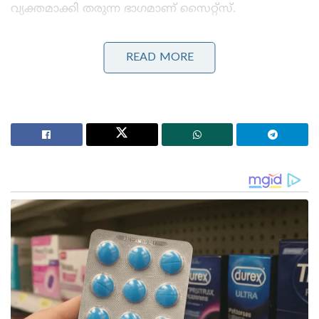
വ്യക്തമാക്കി തരുന്ന ഭാഗമാണ് സൈറ്റ്സ്.
Stories you may like
READ MORE
വിവാഹമോചന ഹർജി പിൻവലിച്ച് സംഗീത ;
വിജയ്ക്കെതിരായ കുടുംബ കോടതിയിലെ എല്ലാ
നടപടികളും അവസാനിപ്പിച്ചു
മിഥുൻ ചക്രവർത്തി ആശുപത്രിയിൽ ; കാണാൻ
ഓടിയെത്തി മുഖ്യമന്ത്രി സുവേന്ദു അധികാരി
ട്രിഗർ പുൾചെയ്ത ശേഷം മാഗസിനിൽ ലോഡായ
വെടിയുണ്ടയെ പുറത്തേക്ക് തള്ളുന്ന ഭാഗമാണ്
ആക്ഷൻ. ആക്ഷനെയും ബാരലിനെയും സപ്പോർട്ട്
ചെയ്യുന്ന റൈഫിളിന്റെ ഭാഗമാണ് സ്റ്റോക്ക്. വിവിധ
തരത്തിലുള്ള റൈഫിളുകൾ വിവിധ രാജ്യങ്ങളിലെ
സേനകൾ ഉപയോഗിക്കാറുണ്ട്. ഇതിൽ ഏറ്റവും
പ്രഹരശേഷിയുള്ള മൂന്ന് റൈഫിളുകൾ ഇവയാണ്.