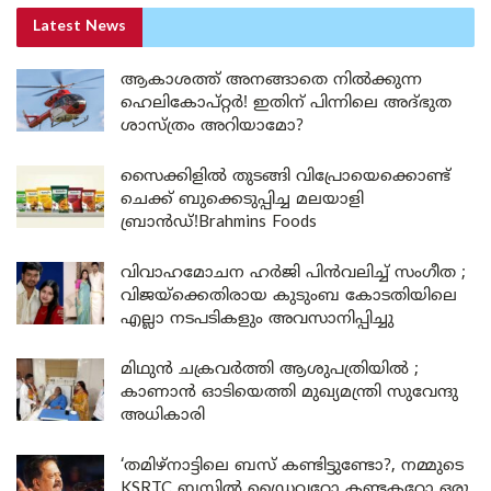
Latest News
ആകാശത്ത് അനങ്ങാതെ നില്‍ക്കുന്ന
ഹെലികോപ്റ്റര്‍! ഇതിന് പിന്നിലെ അദ്ഭുത
ശാസ്ത്രം അറിയാമോ?
സൈക്കിളിൽ തുടങ്ങി വിപ്രോയെക്കൊണ്ട്
ചെക്ക് ബുക്കെടുപ്പിച്ച മലയാളി
ബ്രാൻഡ്!Brahmins Foods
വിവാഹമോചന ഹർജി പിൻവലിച്ച് സംഗീത ;
വിജയ്ക്കെതിരായ കുടുംബ കോടതിയിലെ
എല്ലാ നടപടികളും അവസാനിപ്പിച്ചു
മിഥുൻ ചക്രവർത്തി ആശുപത്രിയിൽ ;
കാണാൻ ഓടിയെത്തി മുഖ്യമന്ത്രി സുവേന്ദു
അധികാരി
‘തമിഴ്‌നാട്ടിലെ ബസ് കണ്ടിട്ടുണ്ടോ?, നമ്മുടെ
KSRTC ബസിൽ ഡ്രൈവറോ കണ്ടക്ടറോ ഒരു