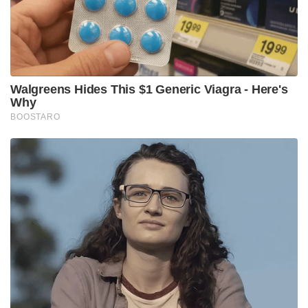
ആദ്യത്തേത് എ.കെ 47. ലോകത്തെ തന്നെ ഏറ്റവും
അപകടകരമായ തോക്കുകളിൽ ഒന്നാണ്
ഇന്ത്യയുൾപ്പെടെ ഉപയോഗിക്കുന്ന എ.കെ 47
തോക്കുകൾ. ഓട്ടോമാറ്റ് കലാഷ്നിക്കോവ് എന്നാണ്
എകെ 47 തോക്കുകളുടെ പൂർണനാമം. സോവിയറ്റ്
യൂണിയന് വേണ്ടി റഷ്യൻ സൈനിക കമാൻഡർ
ആയിരുന്നു മിഖായേൽ കലാഷ്നികോവ് ആണ്
എ.കെ 47 രൂപ കൽപ്പന ചെയ്തത്. 1947 ൽ ആണ് ഈ
തോക്കിന്റെ പിറവി.
7.62*39 എംഎം കാറ്റ്ഡ്രിജ് ആണ് ഇതിൽ ഉള്ളത്. 350
മീറ്റർവരെ ദൂരത്തിലുള്ള ശത്രുക്കളുടെ നെഞ്ച്
തുളയ്ക്കാൻ ഇതിന് കഴിയും. സെക്കന്റിൽ 715 മീറ്റർ
വേഗതയാണ് വെടിയുണ്ടയ്ക്ക് ഉണ്ടാകുക. ഒരു
മിനിറ്റിൽ 600 റൗണ്ട് വെടിയുതിർക്കാൻ ഈ
തോക്കുകൊണ്ട് കഴിയും. 4.2 കിലോയാണ് ഈ
തോക്കുകളുടെ ഭാരം. ലോകത്ത് ഏറ്റവും കൂടുതൽ