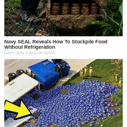
ഐഎൻഎഎസ്, എ.കെ 203, ടാവർ, എസ്ഐജി
സോവർ 716, എകെഎം എന്നിവയാണ് ഇന്ത്യൻ സേന
വ്യാപകമായി ഉപയോഗിക്കുന്ന റൈഫിളുകൾ. ഇതിൽ
ഐഎൻഎസ് ഇന്ത്യ തദ്ദേശീയമായി നിർമ്മിച്ച
റൈഫിൾ ആണ്. അസാൾട്ട് റൈഫിൾ
വിഭാഗത്തിൽപ്പെടുന്ന ഐഎൻഎസ്എഎസ് 1980
ലാണ് നിർമ്മിച്ചത്. ഇതിന് പുറമേ എക്സ്‌കാലിബർ,
ഉഗ്രം എന്നിവയും ഇന്ത്യ തദ്ദേശീയമായി നിർമ്മിച്ച
അസാൾട്ട് റൈഫിളുകൾ ആണ്. സ്നൈപ്പർ
റൈഫിളിനും ഇന്ത്യ ജന്മം നൽകിയിട്ടുണ്ട്.
മാരകപ്രഹരശേഷിയുള്ള സാബർ ആണ് ഇന്ത്യ
തദ്ദേശീയമായി നിർമ്മിച്ച സ്നൈപ്പർ റൈഫിൾ.
Tags:
gun
rifles
AK 47
m16