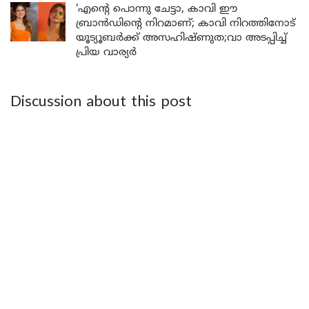
‘എന്റെ പൊന്നു ചേട്ടാ, കാവി ഈ
ബ്രാൻഡിന്റെ നിറമാണ്; കാവി നിറത്തിനോട്
യൂട്യൂബർക്ക് അസഹിഷ്ണുത;വാ അടപ്പിച്ച്
പ്രിയ വാര്യർ
Discussion about this post