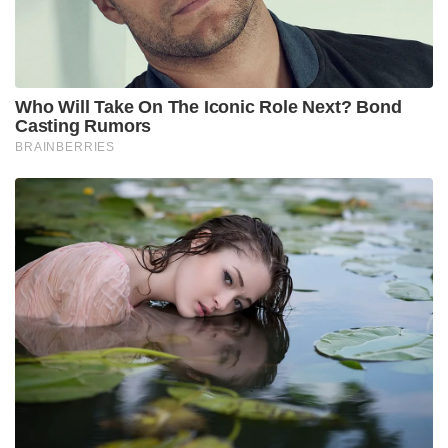
കശ്മീരിലെ റാസി ജില്ലയിൽ ശിവഖോരി
ക്ഷേത്രത്തിൽ തീർഥാടനം കഴിഞ്ഞ് മടങ്ങിയവർ
സഞ്ചരിച്ച ബസിന് നേരെ ജൂൺ ഒമ്പതിന് നടന്ന
ആക്രമണത്തിന് നേതൃത്വം നൽകിയതും
ഖത്തലാണെന്ന് സുരക്ഷ ഉദ്യോഗസ്ഥർ പറയുന്നു. 2023
ജനുവരി ഒന്നിന് നടന്ന രജൗരി ആക്രമണം
സംബന്ധിച്ച ദേശീയ അന്വേഷണ ഏജൻസിയുടെ
കുറ്റപത്രത്തിൽ അബു ഖത്തലും ഉൾപ്പെട്ടിരുന്നു.
അതിർത്തിഗ്രാമങ്ങളിൽ ഒളിച്ചുതാമസിച്ച്
ഭീകരസംഘത്തിലേക്ക് യുവാക്കളെ റിക്രൂട്ട്
ചെയ്യുന്നതിൽ പ്രധാനിയായ ഖത്തർ,