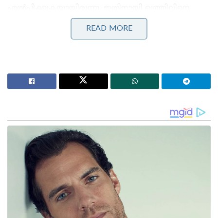
ഏൽപ്പിക്കുകയായിരുന്നു. ഇതിനായി ഖത്തിലിനെ
ലഷ്‌കറിന്റെ ചീഫ് ഓപ്പറേഷൻ കമാൻഡറായി
READ MORE
അവരോധിക്കുകയും ചെയ്തു.
Stories you may like
‘ഈ കുട്ടിയും യുവതിയും ആരാണ് രാഹുൽജി?;
എനിക്കറിയാൻ കടുത്ത ആകാംക്ഷയുണ്ട്!ബോട്ട്
യാത്രയുടെ ചിത്രം പങ്കുവെച്ച് ചോദ്യങ്ങളുമായി
കേന്ദ്രമന്ത്രി
‘ഇന്ത്യൻ വ്യോമസേനയാണ് എന്റെ ആദ്യ പ്രണയം’;
സഹപ്രവർത്തകനു വേണ്ടി സ്വന്തം ജീവൻ
ബലിനൽകിയ കാർഗിൽ വീരനായകൻ; അജയ്
അഹൂജ