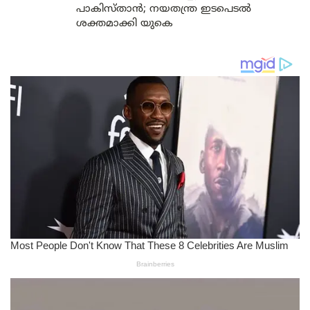
പാകിസ്താൻ; നയതന്ത്ര ഇടപെടൽ
ശക്തമാക്കി യുകെ