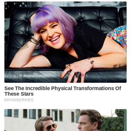
കൊലപാതകങ്ങളിലെ പ്രതികളെ ഇതുവരെ പാക്
പട്ടാളത്തിന് കണ്ടെത്താനായിട്ടില്ലെന്നതാണ് ശ്രദ്ധേയം.
എതിർ ഗ്രൂപ്പുകളൊന്നും ഉത്തരവാദിത്വമേറ്റ്
രംഗത്തെത്തിയിട്ടുമില്ല. സമീപകാലത്ത് കൊല്ലപ്പെട്ട
ഭീകരരെല്ലാം ഇന്ത്യ തേടുന്നവരാണെന്നതും പ്രധാനപ്പെട്ട
വസ്തുതയാണ്. ഈ കൊലപാതകങ്ങൾ പാക്
ചാരസംഘടനയായ ഐഎസ്ഐയെ കുറച്ചൊന്നുമല്ല
അസ്വസ്ഥമാക്കിയത്. അജ്ഞാതർ മരണം
വിതയ്ക്കാനാരംഭിച്ചതിന് പിന്നാലെ തങ്ങളുടെ
സ്വന്തക്കാരായ ഭീകരരെ ഐഎസ്‌ഐ
മാളങ്ങളിലൊളിപ്പിച്ചതായി റിപ്പോർട്ടുകളുണ്ടായിരുന്നു.
ഇതോടെ രാജ്യത്തിന്റെ സുരക്ഷയ്ക്ക് വിഘാതം
സൃഷ്ടിക്കുന്നവരെ ഇല്ലാതാക്കാനുള്ള കിൽ ലിസ്റ്റ്
ഇന്ത്യയ്ക്കും ഉണ്ടോ എന്ന ചർച്ച പ്രതിരോധ രംഗത്ത്
ഉയരുകയാണ്. ഇന്ത്യയുടെ ശത്രുക്കളെ
കൊലപ്പെടുത്തുന്ന അജ്ഞാതരുടെ ഈ കിൽ ലിസ്റ്റിൽ
അടുത്തതാരാണെന്നാണ് ചർച്ച.