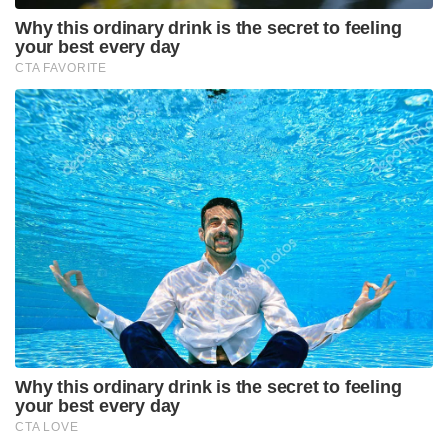
അലി,ഹബീബുള്ള,മുഹമ്മദ് ഖാസിം എന്നിങ്ങനെ പല
പേരുകളിലാണ് അറിയപ്പെട്ടിരുന്നത്. 2002-2003
കലഘട്ടത്തിലാണ് പാക് പൗരനായ ഇയാൾ
ഇന്ത്യയിലേക്ക് കടന്നതും ഭീകരപ്രവർത്തനങ്ങൾ
ആരംഭിച്ചതും.
കഴിഞ്ഞ കുറച്ച് നാളുകളായി പാകിസ്താനിൽ
അജ്ഞാതരുടെ വിളയാട്ടമാണ്. ഇന്ത്യയുടെ
ശത്രുക്കളായ നിരവധി ഭീകരർ പാകിസ്താനിൽ വച്ച്
അജ്ഞാതരുടെ ആക്രമണത്തിൽ കൊല്ലപ്പെട്ടിരുന്നു.
ഇന്ത്യൻ ചാരനെന്ന് ആരോപിച്ച് പാകിസ്താനിൽ
വധശിക്ഷയ്ക്ക് വിധിക്കപ്പെട്ട കുൽഭൂഷൺ യാദവിനെ
പിടികൂടാൻ സഹായിച്ച മതപണ്ഡിതനും
പാകിസ്താനിൽ അജ്ഞാതരുടെ വെടിയേറ്റ്
കഴിഞ്ഞയാഴ്ച കൊല്ലപ്പെട്ടു. പാക് മണ്ണിൽ തുടരെ
തുടരെ അജ്ഞാതരുടെ കൈകളാൽ കൊല്ലപ്പെടുന്ന
ഭീകരരുടെ എണ്ണം വർദ്ധിക്കുകയാണ്. ഈ