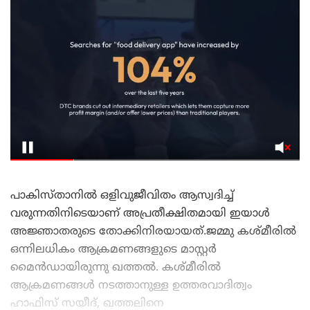
പാകിസ്താനിൽ ഒളിവുജീവിതം ആസ്വദിച്ച്
വരുന്നതിനിടെയാണ് അപ്രതീക്ഷിതമായി ഇയാൾ
അജ്ഞാതരുടെ തോക്കിനിരയായത്.ജമ്മു കശ്മീരിൽ
ഒന്നിലധികം ആക്രമണങ്ങളുടെ മാസ്റ്റർ
മൈൻഡായിരുന്നു ഖത്തൽ. കശ്മീരിൽ
ആക്രമണങ്ങൾ നടത്താനുള്ള ഉത്തരവാദിത്വം
ഹാഫിസ് സയീദ്, ഖത്തലിനെ