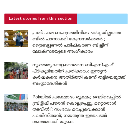
Latest stories
from this section
പ്രതിപക്ഷ ബഹളത്തിനിടെ ചർച്ചയില്ലാതെ
ബിൽ പാസാക്കി കേന്ദ്രസർക്കാർ ;
ട്രൈബ്യൂണൽ പരിഷ്കരണ ബില്ലിന്
ലോക്‌സഭയുടെ അംഗീകാരം
നുഴഞ്ഞുകയറ്റക്കാരനെ ബിഎസ്എഫ്
പിടികൂടിയതിന് പ്രതികാരം; ഇന്ത്യൻ
കർഷകനെ അതിർത്തി കടന്ന് തട്ടിയെടുത്ത്
ബംഗ്ലാദേശികൾ
Pokയിൽ പ്രക്ഷോഭം രൂക്ഷം; വെടിവെപ്പിൽ
ബ്രിട്ടീഷ് പൗരൻ കൊല്ലപ്പെട്ടു, മറ്റൊരാൾ
തടവിൽ!’: സംഭവം മറച്ചുവെക്കാൻ
പാകിസ്താൻ; നയതന്ത്ര ഇടപെടൽ
ശക്തമാക്കി യുകെ