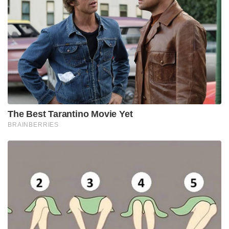
കൊലപാതകങ്ങൾക്ക് പിന്നിൽ ഇന്ത്യൻ
രഹസ്യാന്വേഷണ ഏജൻസിയായ റോ ആണെന്ന്
പാകിസ്താൻ ഇടയ്ക്ക് ആരോപിക്കുകയും
ചെയ്തിരുന്നു. എന്തായാലും ഡ്രോൺ
മുഖേനെയോ,വിഷം മൂലമോ, വെടിയേറ്റോ
,കെട്ടിടത്തിന് മുകളിൽ നിന്ന് താഴെ വീണോ
ഇനിയുമധികം മോസ്റ്റ് വാണ്ടഡ് ടെററിസ്റ്റുകൾ
ചത്തുവീണേക്കാമെന്നത് ഏതാണ്ട്
ഉറപ്പായിരിക്കുകയാണ്.
Tags:
Abu Qatal
LeT commander