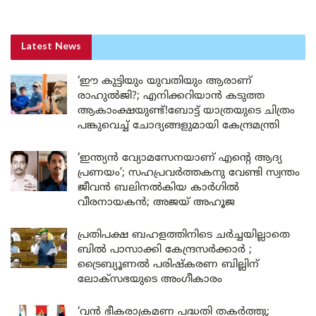
Latest News
‘ഈ കുട്ടിയും യുവതിയും ആരാണ്
രാഹുൽജി?; എനിക്കറിയാൻ കടുത്ത
ആകാംക്ഷയുണ്ട്!ബോട്ട് യാത്രയുടെ ചിത്രം
പങ്കുവെച്ച് ചോദ്യങ്ങളുമായി കേന്ദ്രമന്ത്രി
‘ഇന്ത്യൻ വ്യോമസേനയാണ് എന്റെ ആദ്യ
പ്രണയം’; സഹപ്രവർത്തകനു വേണ്ടി സ്വന്തം
ജീവൻ ബലിനൽകിയ കാർഗിൽ
വീരനായകൻ; അജയ് അഹൂജ
പ്രതിപക്ഷ ബഹളത്തിനിടെ ചർച്ചയില്ലാതെ
ബിൽ പാസാക്കി കേന്ദ്രസർക്കാർ ;
ട്രൈബ്യൂണൽ പരിഷ്കരണ ബില്ലിന്
ലോക്‌സഭയുടെ അംഗീകാരം
‘വൻ ഭീകരാക്രമണ പദ്ധതി തകർത്തു;