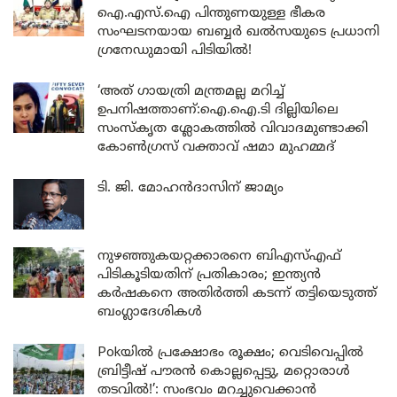
ഐ.എസ്.ഐ പിന്തുണയുള്ള ഭീകര
സംഘടനയായ ബബ്ബർ ഖൽസയുടെ പ്രധാനി
ഗ്രനേഡുമായി പിടിയിൽ!
‘അത് ഗായത്രി മന്ത്രമല്ല മറിച്ച്
ഉപനിഷത്താണ്:ഐ.ഐ.ടി ദില്ലിയിലെ
സംസ്കൃത ശ്ലോകത്തിൽ വിവാദമുണ്ടാക്കി
കോൺഗ്രസ് വക്താവ് ഷമാ മുഹമ്മദ്
ടി. ജി. മോഹൻദാസിന് ജാമ്യം
നുഴഞ്ഞുകയറ്റക്കാരനെ ബിഎസ്എഫ്
പിടികൂടിയതിന് പ്രതികാരം; ഇന്ത്യൻ
കർഷകനെ അതിർത്തി കടന്ന് തട്ടിയെടുത്ത്
ബംഗ്ലാദേശികൾ
Pokയിൽ പ്രക്ഷോഭം രൂക്ഷം; വെടിവെപ്പിൽ
ബ്രിട്ടീഷ് പൗരൻ കൊല്ലപ്പെട്ടു, മറ്റൊരാൾ
തടവിൽ!’: സംഭവം മറച്ചുവെക്കാൻ