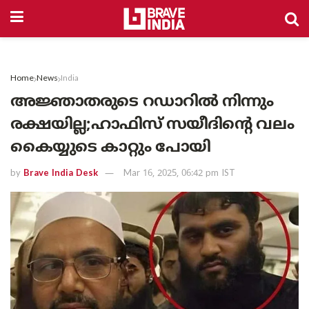
Home
News
India
അജ്ഞാതരുടെ റഡാറിൽ നിന്നും
രക്ഷയില്ല;ഹാഫിസ് സയീദിൻ്റെ വലം
കെെയ്യുടെ കാറ്റും പോയി
by
Brave India Desk
Mar 16, 2025, 06:42 pm IST