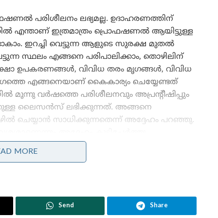
ൊഫഷണൽ പരിശീലനം ലഭ്യമല്ല. ഉദാഹരണത്തിന്
ടുന്നതിൽ എന്താണ് ഇത്രമാത്രം പ്രൊഫഷണൽ ആയിട്ടുള്ള
ാകാം. ഇറച്ചി വെട്ടുന്ന ആളുടെ സുരക്ഷ മുതൽ
 വെട്ടുന്ന സ്ഥലം എങ്ങനെ പരിപാലിക്കാം, തൊഴിലിന്
്ഷാ ഉപകരണങ്ങൾ, വിവിധ തരം മൃഗങ്ങൾ, വിവിധ
ന മൃഗത്തെ എങ്ങനെയാണ് കൈകാര്യം ചെയ്യേണ്ടത്
 മൂന്നു വർഷത്തെ പരിശീലനവും അപ്രന്റീഷിപ്പും
ാനുള്ള ലൈസൻസ് ലഭിക്കുന്നത്. അങ്ങനെ
 ചെയ്യാൻ സാധിക്കുന്നതെന്ന് അദ്ദേഹം പറഞ്ഞു.
ാണെന്നും അദ്ദേഹം കൂട്ടിച്ചേർത്തു.
EAD MORE
ഫേസ്ബുക്ക് കുറിപ്പിന്റെ പൂർണരൂപം
ഐ ടി ഐ കളിൽ ഇറച്ചി വെട്ട് പഠിപ്പിക്കരുതോ?
കേരളത്തിലെ ഐ ടി ഐ കളിൽ അനവധി
Send
Share
ട്രേഡുകൾ നിറുത്തലാക്കുന്നു എന്ന് വായിക്കുന്നു.