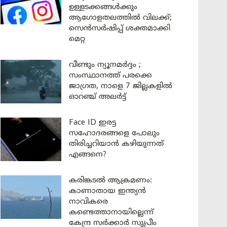
ഉള്ളടക്കങ്ങൾക്കും
ആഗോളതലത്തിൽ വിലക്ക്;
സെൻസർഷിപ്പ് ശക്തമാക്കി
മെറ്റ
വീണ്ടും ന്യൂനമർദ്ദം ;
സംസ്ഥാനത്ത് പരക്കെ
ജാഗ്രത, നാളെ 7 ജില്ലകളിൽ
ഓറഞ്ച് അലർട്ട്
Face ID ഇരട്ട
സഹോദരങ്ങളെ പോലും
തിരിച്ചറിയാൻ കഴിയുന്നത്
എങ്ങനെ?
കരിങ്കടൽ ആക്രമണം:
കാണാതായ ഇന്ത്യൻ
നാവികരെ
കണ്ടെത്താനായില്ലെന്ന്
കേന്ദ്ര സർക്കാർ സുപ്രീം