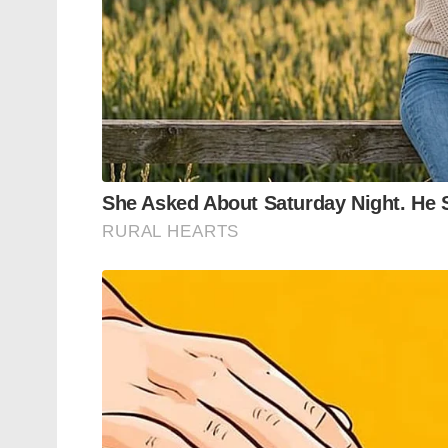
നിൽക്കുകയാണ്. അതൊന്ന് വെട്ടിക്കളയാൻ 
ഒരു ഇതര സംസ്ഥാന തൊഴിലാളിയാണ് ജോലി
കത്തിയെടുത്ത് ഒറ്റ വെട്ട്. മരത്തിന്റെ കൊ
ചോര, ആശുപത്രി, ഡോക്ടർമാർ, ഒരു ദിവസത
ആൾക്ക് വേണ്ടി ഞാൻ ഇരുപത്തി അയ്യായിരം
പക്ഷെ ഒരു മാസം തൊഴിൽ നഷ്ടം വേറെ.
തൊഴിലിന് വേണ്ടത്ര പരിശീലനം നൽകുന്ന
ടൂളുകൾ ഉണ്ടാകുമായിരുന്നു. ഇനി അഥവ
സംരക്ഷണവും തൊഴിൽ നഷ്ടവും കവർ ചെയ്
ചില സഹചര്യങ്ങളിൽ ഒരു തൊഴിലാളി നമ്മുടെ 
അറിഞ്ഞോ അറിയാതെയോ നഷ്ടം ഉണ്ടാകുന്
പ്ലംബിങ്ങിന് വരുന്ന തൊഴിലാളി പൈപ്പ് തെറ്റായ
ഭിത്തിയോ തറയോ ചീത്തയായി പോകുന്ന സാ
ഈ സാഹചര്യത്തിൽ നമുക്ക് ഉണ്ടാകുന്ന ന
ഇൻഷുറൻസ് ബാധ്യസ്ഥമാണ്.
പക്ഷെ ഇതൊക്കെ ഉണ്ടാകണമെങ്കിൽ ആദ്യം
എന്ന് ഉറപ്പ് വരുത്തണം.