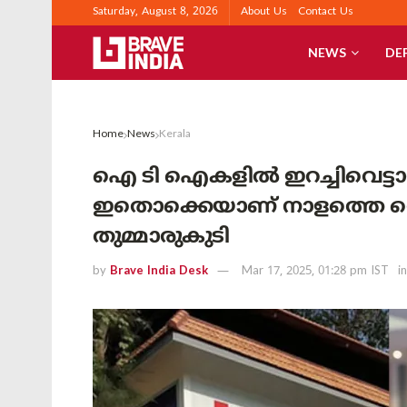
Saturday, August 8, 2026
About Us
Contact Us
NEWS
DE
Home
News
Kerala
ഐ ടി ഐകളിൽ ഇറച്ചിവെട്ടാൻ പ
ഇതൊക്കെയാണ് നാളത്തെ ത
തുമ്മാരുകുടി
by
Brave India Desk
Mar 17, 2025, 01:28 pm IST
in