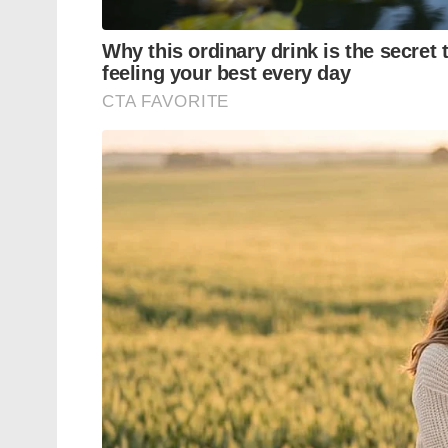
നടത്തി അവരെ അപ്‌ഡേറ്റഡ് ആക്കണം.
ഇതൊക്കെ ചെയ്താൽ ആധുനികമായ ടൂളുകൾ 
പ്രൊഡക്ടിവിറ്റി കൂടും, ശമ്പളം ഇരട്ടിയാകും, 
സങ്കൽപ്പങ്ങൾ മാറും.
നമുക്ക് അങ്ങനെ ഒരു രീതി ഇല്ല.
ഒരാൾ നമ്മുടെ വീട്ടിൽ കിണർ വൃത്തിയാ
പരിചയമോ പരിശീലനമോ ഉണ്ടെന്ന് നമുക്ക് ഒ
പോലും പരിശീലനം ലഭിക്കുന്നില്ല. അതു
ആളുകൾ കിണർ വൃത്തിയാക്കുമ്പോഴും മരം വ
മരിക്കുന്നതും.
നമ്മുടെ ചുറ്റുമുള്ള ഓരോ തൊഴിലുകളും ക
സുരക്ഷിതമായി ചെയ്യാവുന്നതുമാണ്. അത്
കൈകാര്യം ചെയ്യുന്നത് മുതൽ കൃത്യമായ 
ഇവയൊക്കെ അറിഞ്ഞു ചെയ്യേണ്ടതുമാണ്.
തൽക്കാലം ഇങ്ങനെ അല്ല കാര്യങ്ങൾ. ഇത് എല്ലാവ
എന്റെ വ്യക്തിപരമായ ഒരു അനുഭവം പറയാം
എന്റെ വീടിന് പുറകിൽ ചെറിയൊരു മാവുണ്ട്.