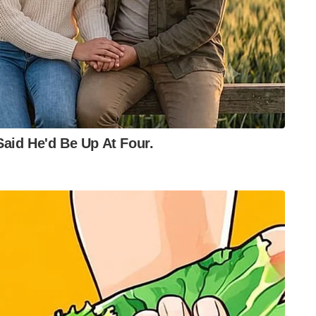
ഞാൻ ഒരാളെ ഏൽപ്പിച്ചു.
ക്ക് എത്തിയത്. അദ്ദേഹം വലിയൊരു
മ്പിൽ കൊള്ളേണ്ട വെട്ട് അദ്ദേഹത്തിന്റ കാലിൽ ആയി.
്തിനകം അഞ്ഞൂറ് രൂപയുടെ തൊഴിലിന് വന്ന
 രൂപ ചെലവാക്കേണ്ടി വന്നു. ആ പാവത്തിന് ഒരു
 സ്ഥലങ്ങളിൽ ആണെങ്കിൽ ഈ തൊഴിലിന് കൃത്യമായ
ാ അപകടം സംഭവിച്ചാൽ അയാളുടെ ആരോഗ്യ
യാൻ ഇൻഷുറൻസ് ഉണ്ടാകും.
വീട്ടിൽ വന്നു തൊഴിൽ ചെയ്തു നമ്മുടെ വീടിന്
ന സാഹചര്യം ഉണ്ടാകാം. ഉദാഹരണത്തിന്
ി ഫിറ്റ് ചെയ്തു വീട്ടിൽ വെള്ളം ഒലിച്ചിറങ്ങി
ഹചര്യം ഉണ്ടാകാം.
ഷ്ടം നികത്താനും തൊഴിലാളിയുടെ പ്രൊഫഷണൽ
 തൊഴിൽ ചെയ്യുന്ന ആൾക്ക് തൊഴിൽ അറിയാം