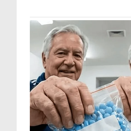
‘തമിഴ്‌നാട്ടിലെ ബസ് കണ്ടിട്ടുണ്ടോ?,
നമ്മുടെ KSRTC ബസിൽ ഡ്രൈവറോ
കണ്ടക്ടറോ ഒരു തുള്ളി
വെള്ളമൊഴിക്കുന്നത് കണ്ടിട്ടുണ്ടോ?’:
രമേശ് ചെന്നിത്തല!
ബാധിക്കും.
കേരളത്തിൽ അനവധി ഐ ടി ഐ കൾ ഉണ്ടെങ്
തൊഴിലുകളിലും വേണ്ടത്ര പ്രൊഫഷണൽ പരി
എനിക്ക് തോന്നിയിട്ടുമുണ്ട്.
ഉദാഹരണത്തിന് ഇറച്ചി വെട്ടുന്ന തൊഴിൽ എ
വെട്ടുകാർ ഉണ്ട്. പക്ഷെ കേരളത്തിൽ പ്രൊഫ
വെട്ടുകാർ ഉണ്ട്?
ഇറച്ചി വെട്ടുന്നതിൽ എന്താണ് ഇത്രമാത്രം
എന്നാകും നമ്മൾ ചിന്തിക്കുന്നത്.
ഏറെ ഉണ്ട്. ഇറച്ചി വെട്ടുന്ന ആളുടെ സുരക്ഷ 
വെട്ടുന്ന സ്ഥലം എങ്ങനെ പരിപാലിക്കാം,