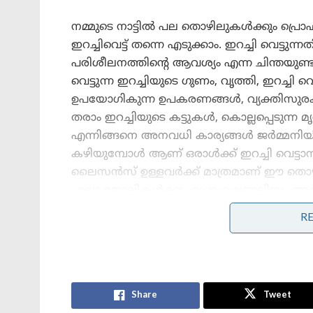
നമ്മുടെ നാട്ടിൽ പല തൊഴിലുകൾക്കും പ്ര
ഇറച്ചിവെട്ട് തന്നെ എടുക്കാം. ഇറച്ചി വെട്
പരിശീലനത്തിന്റെ ആവശ്യം എന്ന ചിന്തയുണ്ട
വെട്ടുന്ന ഇറച്ചിയുടെ ഗുണം, വൃത്തി, ഇറച്ചി
ഉപയോഗികുന്ന ഉപകരണങ്ങൾ, വ്യക്തിസുരക
തരാം ഇറച്ചിയുടെ കട്ടുകൾ, കൊല്ലപ്പെടുന്
എന്നിങ്ങനെ അനവധി കാര്യങ്ങൾ ജർമ്മനിയിൽ
കഴിയുമ്പോൾ ആണ് ഒരാൾക്ക് ഇറച്ചി വെട്ട
ലൈസൻസ് ഉള്ളവർക്ക് മാത്രമാണ് ഈ തൊഴിൽ
എല്ലാ ജോലികൾക്കും പ്രൊഫഷണലിസം ആവശ്യമ
R
Stories you may like
വീണ്ടും ന്യൂനമർദ്ദം ; സംസ്ഥാനത്ത്
പരക്കെ ജാഗ്രത, നാളെ 7 ജില്ലകളിൽ
Share
Tweet
ഓറഞ്ച് അലർട്ട്