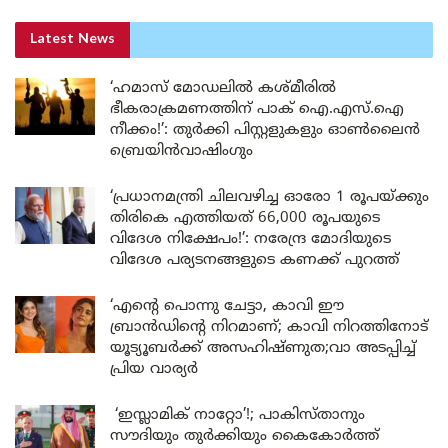
Latest News
‘ഹമാസ് മോഡലിൽ കശ്മീരിൽ
ഭീകരാക്രമണത്തിന് പാക് ഐ.എസ്.ഐ
നീക്കം!’: തുർക്കി പിസ്റ്റളുകളും ഓൺലൈൻ
ബ്രെയിൻവാഷിംഗും
‘പ്രധാനമന്ത്രി ചിലവഴിച്ച ഓരോ 1 രൂപയ്ക്കും
തിരികെ എത്തിയത് 66,000 രൂപയുടെ
വിദേശ നിക്ഷേപം!’: നരേന്ദ്ര മോദിയുടെ
വിദേശ പര്യടനങ്ങളുടെ കണക്ക് പുറത്ത്
‘എന്റെ പൊന്നു ചേട്ടാ, കാവി ഈ
ബ്രാൻഡിന്റെ നിറമാണ്; കാവി നിറത്തിനോട്
യൂട്യൂബർക്ക് അസഹിഷ്ണുത;വാ അടപ്പിച്ച്
പ്രിയ വാര്യർ
‘ഇസ്ലാമിക് നാറ്റോ’!; പാകിസ്താനും
സൗദിയും തുർക്കിയും കൈകോർത്ത്