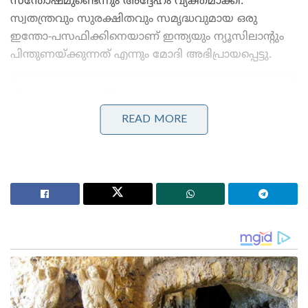
സന്തോഷമുണ്ടെന്നും അദ്ദേഹം വ്യക്തമാക്കി.
സ്വതന്ത്രവും സുരക്ഷിതവും സമൃദ്ധവുമായ ഒരു
ഇന്തോ-പസഫിക്കിനെയാണ് ഇന്ത്യയും ന്യൂസിലാന്റും
പിന്തുണയ്ക്കുന്നത് എന്നും മോദി അഭിപ്രായപ്പെട്ടു.
Stories you may like
READ MORE
‘ഹമാസ് മോഡലിൽ കശ്മീരിൽ ഭീകരാക്രമണത്തിന്
പാക് ഐ.എസ്.ഐ നീക്കം!’: തുർക്കി പിസ്റ്റളുകളും
ഓൺലൈൻ ബ്രെയിൻവാഷിംഗും
‘പ്രധാനമന്ത്രി ചിലവഴിച്ച ഓരോ 1 രൂപയ്ക്കും തിരികെ
എത്തിയത് 66,000 രൂപയുടെ വിദേശ നിക്ഷേപം!’:
നരേന്ദ്ര മോദിയുടെ വിദേശ പര്യടനങ്ങളുടെ കണക്ക്
പുറത്ത്
അഞ്ച് ദിവസത്തെ സന്ദർശനത്തിനായി ഞായറാഴ്ച
ആണ് ന്യൂസിലാൻഡ് പ്രധാനമന്ത്രി ഇന്ത്യയിൽ
എത്തിയത്. ഇന്ത്യൻ സന്ദർശനത്തിന്റെ ഭാഗമായി
കഴിഞ്ഞ ദിവസം അദ്ദേഹം ഹോളി ആഘോഷങ്ങളിലും