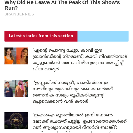
Latest stories
from this section
‘എന്റെ പൊന്നു ചേട്ടാ, കാവി ഈ
ബ്രാൻഡിന്റെ നിറമാണ്; കാവി നിറത്തിനോട്
യൂട്യൂബർക്ക് അസഹിഷ്ണുത;വാ അടപ്പിച്ച്
പ്രിയ വാര്യർ
‘ഇസ്ലാമിക് നാറ്റോ’!; പാകിസ്താനും
സൗദിയും തുർക്കിയും കൈകോർത്ത്
സൈനിക സഖ്യം രൂപീകരിക്കുന്നു!’:
ഒപ്പുവെക്കാൻ വൻ കരാർ
‘ഇഎംഐ മുടങ്ങിയാൽ ഇനി ഫോൺ
ലോക്ക് ചെയ്ത് പൂട്ടില്ല; ഉപഭോക്താക്കൾക്ക്
വൻ ആശ്വാസവുമായി റിസർവ് ബാങ്ക്!’: