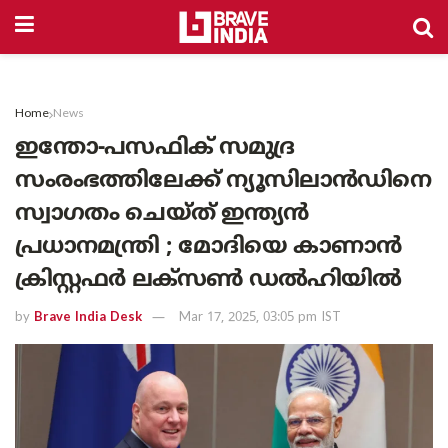
Home
News
ഇന്തോ-പസഫിക് സമുദ്ര
സംരംഭത്തിലേക്ക് ന്യൂസിലാൻഡിനെ
സ്വാഗതം ചെയ്ത് ഇന്ത്യൻ
പ്രധാനമന്ത്രി ; മോദിയെ കാണാൻ
ക്രിസ്റ്റഫർ ലക്സൺ ഡൽഹിയിൽ
by
Brave India Desk
Mar 17, 2025, 03:05 pm IST