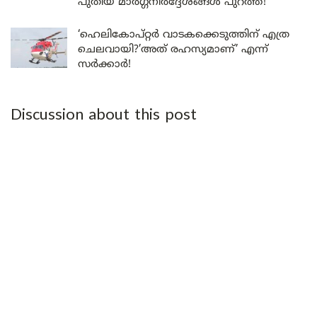
പുതിയ മാർഗ്ഗനിർദ്ദേശങ്ങൾ പുറത്ത്!
‘ഹെലികോപ്റ്റർ വാടകക്കെടുത്തിന് എത്ര
ചെലവായി?’അത് രഹസ്യമാണ്’ എന്ന്
സർക്കാർ!
Discussion about this post