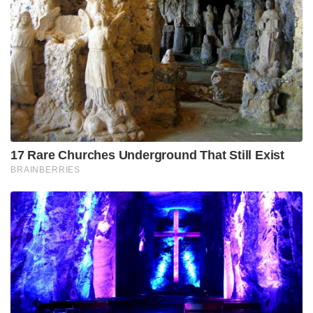
പങ്കെടുത്തിരുന്നു. ഡൽഹിയിലെ ഹൈദരാബാദ്
ഹൗസിൽ വച്ചായിരുന്നു അദ്ദേഹം ഇന്ത്യൻ
പ്രധാനമന്ത്രിയുമായി കൂടിക്കാഴ്ച നടത്തിയത്. ഇരു
രാജ്യങ്ങളും തമ്മിലുള്ള സ്വതന്ത്ര വ്യാപാര കരാറിനുള്ള
(എഫ്‌ടി‌എ) ചർച്ചകൾ വൈകാതെ തന്നെ
ആരംഭിച്ചേക്കും. വിദേശകാര്യ മന്ത്രി എസ്.
ജയശങ്കറുമായും ക്രിസ്റ്റഫർ ലക്സൺ കൂടിക്കാഴ്ച
നടത്തും.
Tags:
Christopher Luxon
new zealand
pm modi