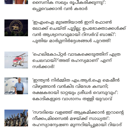
സൈനിക സഖ്യം രൂപീകരിക്കുന്നു!’:
ഒപ്പുവെക്കാൻ വൻ കരാർ
‘ഇഎംഐ മുടങ്ങിയാൽ ഇനി ഫോൺ
ലോക്ക് ചെയ്ത് പൂട്ടില്ല; ഉപഭോക്താക്കൾക്ക്
വൻ ആശ്വാസവുമായി റിസർവ് ബാങ്ക്!’:
പുതിയ മാർഗ്ഗനിർദ്ദേശങ്ങൾ പുറത്ത്!
‘ഹെലികോപ്റ്റർ വാടകക്കെടുത്തിന് എത്ര
ചെലവായി?’അത് രഹസ്യമാണ്’ എന്ന്
സർക്കാർ!
‘ഇന്ത്യൻ നിർമ്മിത എം.ആർ.ഐ മെഷീൻ
വിഴുങ്ങാൻ വൻകിട വിദേശ കമ്പനി;
രക്ഷകരായി ടാറ്റയും ശ്രീധർ വെമ്പുവും!’:
കോടികളുടെ വാഗ്ദാനം തള്ളി യുവാവ്
‘സൗദിയെ വളഞ്ഞ് ആക്രമിക്കാൻ ഇറാന്റെ
നീക്കം,മിസൈൽ മഴയ്ക്ക് സാധ്യത!’:
രഹസ്യാന്വേഷണ മുന്നറിയിപ്പുമായി റിയാദ്