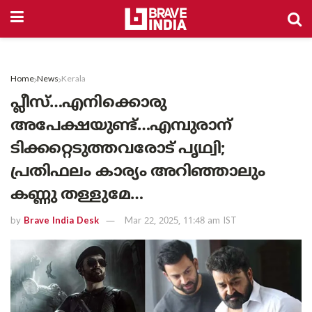
Home
News
Kerala
പ്ലീസ്…എനിക്കൊരു
അപേക്ഷയുണ്ട്…എമ്പുരാന്
ടിക്കറ്റെടുത്തവരോട് പൃഥ്വി;
പ്രതിഫലം കാര്യം അറിഞ്ഞാലും
കണ്ണു തള്ളുമേ…
by
Brave India Desk
Mar 22, 2025, 11:48 am IST