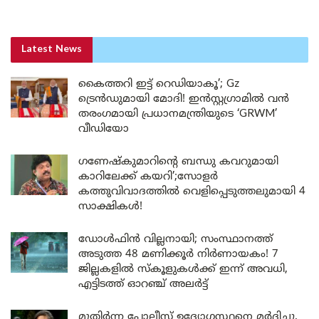
Latest News
കൈത്തറി ഇട്ട് റെഡിയാകൂ’; Gz
ട്രെൻഡുമായി മോദി! ഇൻസ്റ്റഗ്രാമിൽ വൻ
തരംഗമായി പ്രധാനമന്ത്രിയുടെ ‘GRWM’
വീഡിയോ
ഗണേഷ്കുമാറിന്റെ ബന്ധു കവറുമായി
കാറിലേക്ക് കയറി’;സോളർ
കത്തുവിവാദത്തിൽ വെളിപ്പെടുത്തലുമായി 4
സാക്ഷികൾ!
ഡോൾഫിൻ വില്ലനായി; സംസ്ഥാനത്ത്
അടുത്ത 48 മണിക്കൂർ നിർണായകം! 7
ജില്ലകളിൽ സ്കൂളുകൾക്ക് ഇന്ന് അവധി,
എട്ടിടത്ത് ഓറഞ്ച് അലർട്ട്
മുതിർന്ന പോലീസ് ഉദ്യോഗസ്ഥനെ മർദ്ദിച്ചു,