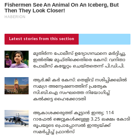
Latest stories
from this section
മുതിർന്ന പോലീസ് ഉദ്യോഗസ്ഥനെ മർദ്ദിച്ചു,
ഇൽതിജ മുഫ്തിക്കെതിരെ കേസ്: വനിതാ
പോലീസ് കയ്യേറ്റം ചെയ്തതെന്ന് പി.ഡി.പി.
ആർ.ജി കർ കേസ്: തെളിവ് നശിപ്പിക്കലിൽ
സമഗ്ര അന്വേഷണത്തിന് പ്രത്യേക
സി.ബി.ഐ സംഘത്തെ നിയോഗിച്ച്
കൽക്കട്ട ഹൈക്കോടതി
ആകാശക്കരുത്ത് കൂട്ടാൻ ഇന്ത്യ; 114
റാഫേൽ ജെറ്റുകൾക്കുള്ള 3.25 ലക്ഷം കോടി
രൂപയുടെ പ്രൊപ്പോസൽ ഇന്ത്യയ്ക്ക്
സമർപ്പിച്ച് ഫ്രാൻസ്