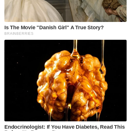
ഫിലിം ഇൻഡസ്ട്രികളിൽ നിന്നുമൊക്കെയുള്ള ചില
വലിയ പേരുകാരെ ഉൾപ്പെടുത്തണമെന്ന് തനിക്ക്
ഉണ്ടായിരുന്നുവെന്ന് പൃഥ്വിരാജ് പറയുന്നു. അവരിൽ
പലരുമായും വീഡിയോ കോളിലൂടെ സംസാരിക്കാൻ
അവസരം ലഭിച്ചു. പലരും താൽപര്യപൂർവ്വമാണ്
ഞങ്ങളുടെ ആവശ്യത്തെ പരിഗണിച്ചത്. എന്നാൽ
ഇടനിലക്കാരായ ഏജൻറുമാർ പറയുന്ന പ്രതിഫലം
കൊടുക്കാൻ ഞങ്ങൾക്ക് സാധിക്കുമായിരുന്നില്ലെന്നും
പൃഥ്വിരാജ് പറഞ്ഞു.
ബുക്കിംഗ് ആരംഭിച്ച് 24 മണിക്കൂർ പിന്നിട്ടപ്പോൾ തന്നെ
6,45,000 ടിക്കറ്റുകൾ ആണ് ബുക്ക് മൈ ഷോ വഴി
മാത്രം ഇന്ത്യയിൽ വിറ്റഴിച്ചത്. ഇത് ഇന്ത്യൻ സിനിമയുടെ
ചരിത്രത്തിൽ തന്നെ ആദ്യമാണ്. 24 മണിക്കൂറിൽ ഒരു
ഇന്ത്യൻ ചിത്രത്തിന് ഇത്രയധികം ടിക്കറ്റുകൾ ബുക്ക്
മൈ ഷോയിലൂടെ വിറ്റുപോകുന്നത് ഇതാദ്യമായാണ്.
Tags:
prithviraj sukumaran
empuraan