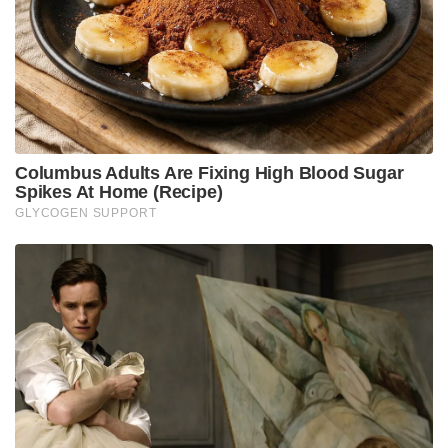
ഫ്‌ലിൻ , ആമീർ ഖാന്റെ സഹോദരി നിതാഖ് ഹെഗ്‌ഡേ,
ആൻഡ്രിയ ടിവാടർ തുടങ്ങിയവരും ചിത്രത്തിൽ
അണിനിരക്കുന്നതിനാൽ പ്രതിഫലമായി വമ്പൻ തുക
തന്നെ നിർമ്മാതാവ് ചെലവഴിച്ചിട്ടുണ്ടാവുമെന്നാണ്
ആരാധകർ പറയുന്നത്.
അഞ്ച് പൈസ പ്രതിഫലം വാങ്ങാതെയാണ്
മോഹൻലാൽ ചിത്രത്തിൽ അഭിനയിച്ചത്. ‘100 കോടി
മുടക്കി 80 കോടിയും പ്രതിഫലത്തിന് നൽകാൻ
ഞങ്ങൾ തയ്യാറായിരുന്നില്ല. സിനിമയുടെ
ടെക്‌നീഷ്യൻമാരടക്കം പലർക്കും നമ്മൾ ചെയ്യുന്നതിന്
വേണ്ടി ഏറ്റവും കൊടുക്കുക എന്ന ചിന്തയായിരുന്നു.
സിനിമയിൽ അഭിനയിച്ച വിദേശതാരങ്ങൾക്കടക്കം
കൃത്യമായി മനസിലായിരുന്നു എന്താണ് ഞങ്ങൾ
ചെയ്യാൻ ഉദ്ദേശിക്കുന്നതെന്ന്. ജെറോം ഫ്‌ലിം,
ആൻഡ്രിയ എല്ലാവരും ഫേവർ കാണിച്ചുവെന്ന്
പൃഥ്വിരാജ് പറഞ്ഞു. ചിത്രത്തിൻറെ കാസ്റ്റിംഗ് ആരംഭിച്ച
സമയത്ത് ഹോളിവുഡിൽ നിന്നും ബ്രിട്ടീഷ്, ചൈനീസ്