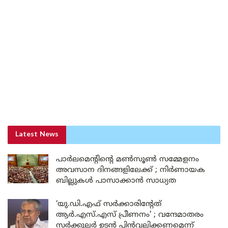
Latest News
പാർലമെന്റിന്റെ മൺസൂൺ സമ്മേളനം
അവസാന ദിനങ്ങളിലേക്ക് ; നിർണായക
ബില്ലുകൾ പാസാക്കാൻ സാധ്യത
‘യു.ഡി.എഫ് സർക്കാരിന്റേത്
ആർ.എസ്.എസ് പ്രീണനം’ ; വന്ദേമാതരം
സർക്കുലർ ഉടൻ പിൻവലിക്കണമെന്ന്