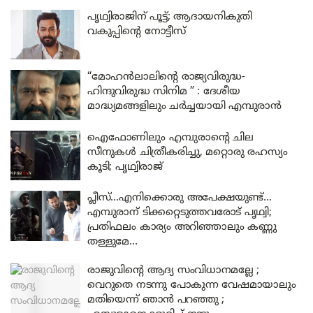
പൃഥ്വിരാജിന് പൂട്ട്; ആദായനികുതി
വകുപ്പിന്റെ നോട്ടീസ്
“മോഹൻലാലിന്റെ രാജ്യവിരുദ്ധ-
ഹിന്ദുവിരുദ്ധ സിനിമ ” : ദേശീയ
മാദ്ധ്യമങ്ങളിലും ചർച്ചയായി എമ്പുരാൻ
ഐഫോണിലും എമ്പുരാന്റെ ചില
സീനുകൾ ചിത്രീകരിച്ചു, മറ്റൊരു രഹസ്യം
കൂടി; പൃഥ്വിരാജ്
പ്ലീസ്…എനിക്കൊരു അപേക്ഷയുണ്ട്…
എമ്പുരാന് ടിക്കറ്റെടുത്തവരോട് പൃഥ്വി;
പ്രതിഫലം കാര്യം അറിഞ്ഞാലും കണ്ണു
തള്ളുമേ…
രാജുവിന്റെ ആദ്യ സംവിധാനമല്ലേ ;
വെറുതെ നടന്നു പോകുന്ന വേഷമായാലും
മതിയെന്ന് ഞാന്‍ പറഞ്ഞു ;