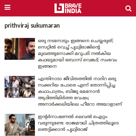
prithviraj sukumaran
ഒരു നടനോടും ഇങ്ങനെ ചെയ്യരുത്;
സെറ്റിൽ വെച്ച് പൃഥ്വിരാജിന്റെ
മുഖത്തുനോക്കി മറുപടി നൽകിയ
കഥയുമായി ബോസ് വെങ്കട്; സംഭവം
ഇങ്ങനെ
എന്തിനാടാ ജീവിതത്തിൽ നാദിറ ഒരു
സക്കറിയ പോരെ എന്ന് തോന്നിപ്പിച്ച
കഥാപാത്രം, ബിജു മേനോൻ
ആടിത്തിമിർത്ത വേഷം;
അനാർക്കലിയിലെ ഹീറോ അയാളാണ്
ഇന്റർനാഷണൽ ലെവൽ ഐറ്റം
വരുന്നുണ്ടേ: രാജമൗലി ചിത്രത്തിലൂടെ
ഞെട്ടിക്കാൻ പൃഥ്വിരാജ്