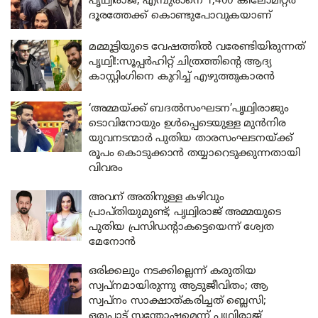
പൃഥ്വിരാജ്; എമ്പുരാനെ 1,400 കിലോമീറ്റർ
ദൂരത്തേക്ക് കൊണ്ടുപോവുകയാണ്
മമ്മൂട്ടിയുടെ വേഷത്തിൽ വരേണ്ടിയിരുന്നത്
പൃഥ്വി!:സൂപ്പർഹിറ്റ് ചിത്രത്തിന്റെ ആദ്യ
കാസ്റ്റിംഗിനെ കുറിച്ച് എഴുത്തുകാരൻ
‘അമ്മയ്ക്ക് ബദൽസംഘടന’പൃഥ്വിരാജും
ടൊവിനോയും ഉൾപ്പെടെയുള്ള മുൻനിര
യുവനടന്മാർ പുതിയ താരസംഘടനയ്ക്ക്
രൂപം കൊടുക്കാൻ തയ്യാറെടുക്കുന്നതായി
വിവരം
അവന് അതിനുള്ള കഴിവും
പ്രാപ്തിയുമുണ്ട്; പൃഥ്വിരാജ് അമ്മയുടെ
പുതിയ പ്രസിഡന്റാകട്ടെയെന്ന് ശ്വേത
മേനോൻ
ഒരിക്കലും നടക്കില്ലെന്ന് കരുതിയ
സ്വപ്‌നമായിരുന്നു ആടുജീവിതം; ആ
സ്വപ്‌നം സാക്ഷാത്കരിച്ചത് ബ്ലെസി;
ഒരുപാട് സന്തോഷമെന്ന് പൃഥ്വിരാജ്