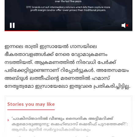
ഇന്നലെ രാത്രി ഇസ്രായേൽ ഗാസയിലെ
ഭീകരതാവളങ്ങൾക്ക് നേരെ വ്യോമാക്രമണം
നടത്തിയത്. ആക്രമണത്തിൽ നിരവധി പേർക്ക്
പരിക്കേറ്റിട്ടുണ്ടെന്നാണ് റിപ്പോർട്ടുകൾ. അതേസമയം
അബ്ദുൾ ലത്തീഫിന്റെ മരണത്തിൽ ഹമാസ്
നേതൃത്വമോ ഇസ്രായേലോ ഇതുവരെ പ്രതികരിച്ചിട്ടില്ല.
Stories you may like
‘പാകിസ്താനിൽ വീണ്ടും സൈനിക അട്ടിമറിക്ക്
കളമൊരുങ്ങുന്നു; ഷെഹ്ബാസ് ഷെരീഫ് പുറത്തേക്ക്!’:
ആസിം മുനീർ സർവ്വാധികാരിയാകും