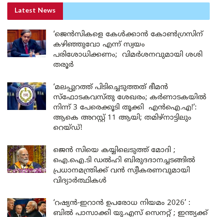
Latest News
‘ജെൻസികളെ കേൾക്കാൻ കോൺഗ്രസിന്
കഴിഞ്ഞുവോ എന്ന് സ്വയം
പരിശോധിക്കണം; വിമർശനവുമായി ശശി
തരൂർ
‘മലപ്പുറത്ത് പിടിച്ചെടുത്തത് ഭീമൻ
സ്ഫോടകവസ്തു ശേഖരം; കർണാടകയിൽ
നിന്ന് 3 പേരെക്കൂടി തൂക്കി എൻഐ.എ!’:
ആകെ അറസ്റ്റ് 11 ആയി; തമിഴ്‌നാട്ടിലും
റെയ്ഡ്!
ജെൻ സിയെ കയ്യിലെടുത്ത് മോദി ;
ഐ.ഐ.ടി ഡൽഹി ബിരുദദാനച്ചടങ്ങിൽ
പ്രധാനമന്ത്രിക്ക് വൻ സ്വീകരണവുമായി
വിദ്യാർത്ഥികൾ
‘റഷ്യൻ-ഇറാൻ ഉപരോധ നിയമം 2026’ :
ബിൽ പാസാക്കി യു.എസ് സെനറ്റ് ; ഇന്ത്യക്ക്