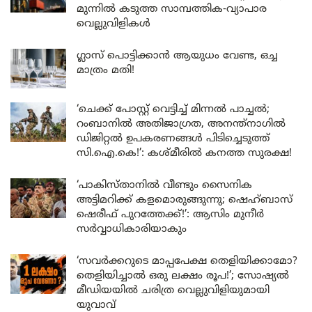
മുന്നിൽ കടുത്ത സാമ്പത്തിക-വ്യാപാര
വെല്ലുവിളികൾ
ഗ്ലാസ് പൊട്ടിക്കാൻ ആയുധം വേണ്ട, ഒച്ച
മാത്രം മതി!
‘ചെക്ക് പോസ്റ്റ് വെട്ടിച്ച് മിന്നൽ പാച്ചൽ;
റംബാനിൽ അതിജാഗ്രത, അനന്ത്നാഗിൽ
ഡിജിറ്റൽ ഉപകരണങ്ങൾ പിടിച്ചെടുത്ത്
സി.ഐ.കെ!’: കശ്മീരിൽ കനത്ത സുരക്ഷ!
‘പാകിസ്താനിൽ വീണ്ടും സൈനിക
അട്ടിമറിക്ക് കളമൊരുങ്ങുന്നു; ഷെഹ്ബാസ്
ഷെരീഫ് പുറത്തേക്ക്!’: ആസിം മുനീർ
സർവ്വാധികാരിയാകും
‘സവർക്കറുടെ മാപ്പപേക്ഷ തെളിയിക്കാമോ?
തെളിയിച്ചാൽ ഒരു ലക്ഷം രൂപ!’; സോഷ്യൽ
മീഡിയയിൽ ചരിത്ര വെല്ലുവിളിയുമായി
യുവാവ്