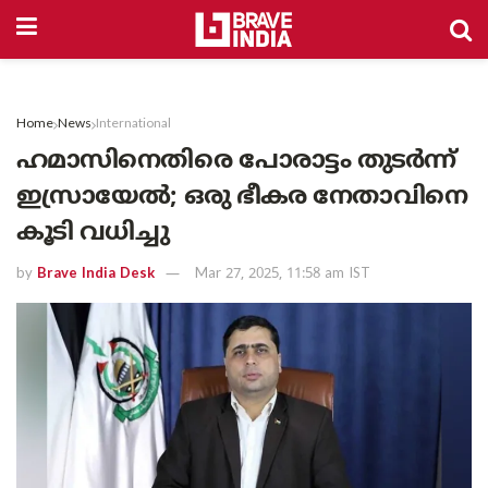
Home
News
International
ഹമാസിനെതിരെ പോരാട്ടം തുടർന്ന്
ഇസ്രായേൽ; ഒരു ഭീകര നേതാവിനെ
കൂടി വധിച്ചു
by
Brave India Desk
Mar 27, 2025, 11:58 am IST