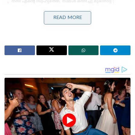
നന്ദി എൻ്റെ സുഹൃത്തേ, നമ്മൾ ഒന്നിച്ചു മുന്നോട്ട്’;
മോദിയുമായി ഫോണിൽ സംസാരിച്ചതിന് പിന്നാലെ
പ്രതികരണവുമായി നെതന്യാഹു!
READ MORE
അടുത്തിടെ ഹമാസിന്റെ ഉന്നത നേതാക്കളായ രണ്ട്
പേരെ ഇസ്രായേൽ വ്യോമാക്രമണത്തിൽ വധിച്ചിരുന്നു.
ഹമാസിന്റെ പൊളിറ്റിക്കൽ ബ്യൂറോയിലെ
നേതാക്കളായ ഇസ്മയിൽ ബർഹൗം, സഹാഹ് അൽ
ബദ്രവീൽ എന്നിവരെയാണ് വധിച്ചത്. ഇതിന്
പിന്നാലെയാണ് അബ്ദുൾ ലത്തീഫ് കൂടി
കൊല്ലപ്പെട്ടിരിക്കുന്നത്.
ഹമാസിന്റെ പൊളിറ്റക്കൽ ബ്യൂറോയിലേത് മാത്രമായി
11 നേതാക്കളെയാണ് ഇസ്രായേൽ
വ്യോമാക്രമണത്തിൽ വധിച്ചിരിക്കുന്നത്. ഇതിൽ
ഹമാസിന്റെ പരമോന്നത നേതാക്കളും ഉൾപ്പെടുന്നു.
ഇസ്മയിൽ ഹനിയേ, യഹ്യാ സിൻവാർ, സലേ അൽ
അറൗറി, റാവ്ഹി മുഷ്തഹ എന്നിവരാണ് ഹമാസ്