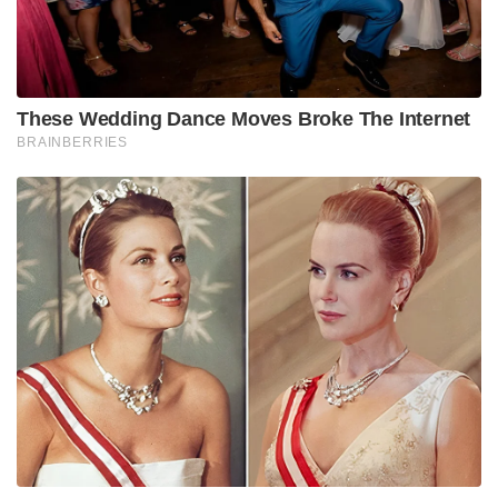
ആക്രമണത്തിൽ കൊല്ലപ്പെട്ട ഉന്നത നേതാക്കൾ.
Tags:
Abdul-Latif al-Qanou
gaza
Hamas spokesman