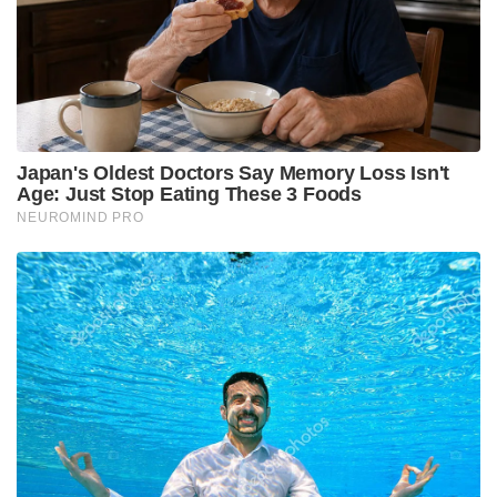
എന്നിരുന്നാലും, ജാപ്പനീസ് സ്റ്റുഡിയോയുടെ
സർഗ്ഗാത്മക സൃഷ്ടികളെഅടിസ്ഥാനമാക്കിയാണ്
ഓപ്പൺഎഐ അതിന്റെ ഇമേജ് തയ്യാറാക്കിയതെന്ന്
വിസ്മരിക്കാൻ ആവില്ല. ഓപ്പൺ എഐ പൊലുള്ള
കമ്പനികൾ ഇത്തരത്തിലൂടെയുള്ള
കണ്ടുപിടിത്തങ്ങളിലൂടെകലാകാരൻമാരുടെ
ജീവിതത്തിൽ പ്രതിസന്ധി സൃഷ്‌ടിക്കുന്നതായുള്ള
അഭിപ്രായവും ‘ഗിബ്ലി’ ട്രെൻഡായതോടെ
സജീവമായിട്ടുണ്ട്‌.
അതേസമയം ചാറ്റ്ജിപിടി പ്ലസ്, പ്രോ,ടീം, സെലക്ട്
എന്നിവ പോലുള്ള സബ്സ്ക്രിപ്ഷൻടീയറുകൾക്ക്
മാത്രമേ ലഭ്യമാവുകയുള്ളൂ. ഉപയോക്താക്കള്‍ക്ക്
ഒരുസമയം പരമാവധി മൂന്ന് ചിത്രംമാത്രമേ
ലഭിക്കുകയുള്ളൂ.ഗിബ്ലി ചിത്രങ്ങള്‍ നിര്‍മിക്കാൻ
നോക്കാം
ചാറ്റ് ജിപിടി വെബ്സൈറ്റില്‍ പ്രവേശിക്കുക