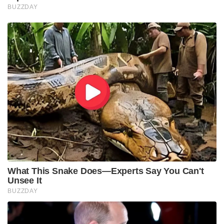
Tags:
VIRAL
Hack
ChatGPT
Ghibli-Style AI Art