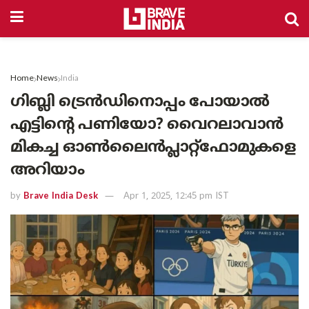
Home
News
India
ഗിബ്ലി ട്രെൻഡിനൊപ്പം പോയാൽ
എട്ടിന്റെ പണിയോ? വൈറലാവാൻ
മികച്ച ഓണ്‍ലൈന്‍പ്ലാറ്റ്‌ഫോമുകളെ
അറിയാം
by
Brave India Desk
Apr 1, 2025, 12:45 pm IST