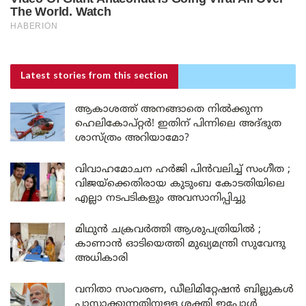
Latest stories
from this section
ആകാശത്ത് അനങ്ങാതെ നില്‍ക്കുന്ന
ഹെലികോപ്റ്റര്‍! ഇതിന് പിന്നിലെ അദ്ഭുത
ശാസ്ത്രം അറിയാമോ?
വിവാഹമോചന ഹർജി പിൻവലിച്ച് സംഗീത ;
വിജയ്ക്കെതിരായ കുടുംബ കോടതിയിലെ
എല്ലാ നടപടികളും അവസാനിപ്പിച്ചു
മിഥുൻ ചക്രവർത്തി ആശുപത്രിയിൽ ;
കാണാൻ ഓടിയെത്തി മുഖ്യമന്ത്രി സുവേന്ദു
അധികാരി
വനിതാ സംവരണ, ഡീലിമിറ്റേഷൻ ബില്ലുകൾ
പാസാക്കുന്നതിനുള്ള ശക്തി ഇപ്പോൾ