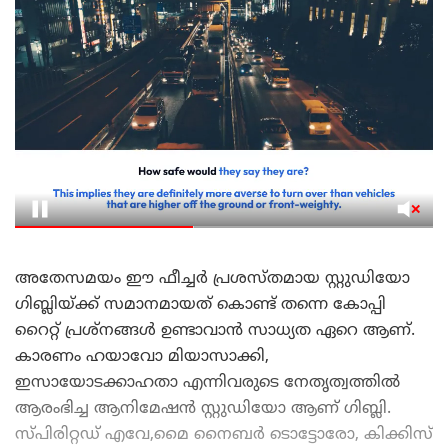
അതേസമയം ഈ ഫീച്ചർ പ്രശസ്തമായ സ്റ്റുഡിയോ
ഗിബ്ലിയ്ക്ക് സമാനമായത് കൊണ്ട് തന്നെ കോപ്പി
റൈറ്റ് പ്രശ്നങ്ങൾ ഉണ്ടാവാൻ സാധ്യത ഏറെ ആണ്.
കാരണം ഹയാവോ മിയാസാക്കി,
ഇസായോടക്കാഹതാ എന്നിവരുടെ നേതൃത്വത്തിൽ
ആരംഭിച്ച ആനിമേഷൻ സ്റ്റുഡിയോ ആണ് ഗിബ്ലി.
സ്പിരിറ്റഡ് എവേ,മൈ നൈബര്‍ ടൊട്ടോരോ, കിക്കിസ്