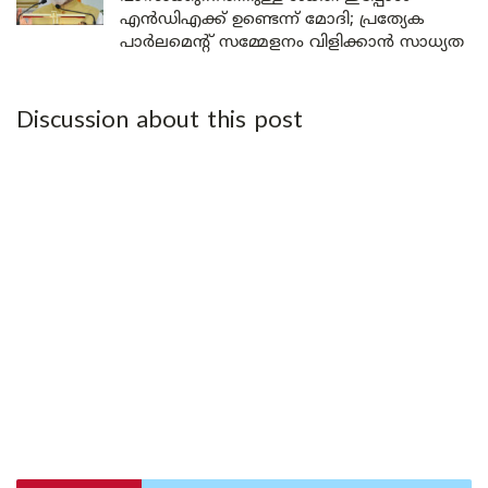
എൻഡിഎക്ക് ഉണ്ടെന്ന് മോദി; പ്രത്യേക
പാർലമെന്റ് സമ്മേളനം വിളിക്കാൻ സാധ്യത
Discussion about this post