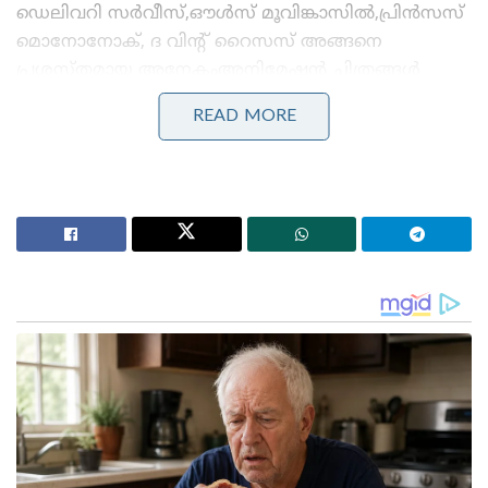
ഡെലിവറി സര്‍വീസ്,ഔള്‍സ് മൂവിങ്കാസില്‍,പ്രിന്‍സസ്
മൊനോനോക്, ദ വിന്റ് റൈസസ് അങ്ങനെ
പ്രശസ്തമായ അനേകംഅനിമേഷന്‍ ചിത്രങ്ങള്‍
നിര്‍മിച്ചിട്ടുണ്ട് ഗിബ്ലി.
READ MORE
Stories you may like
പ്രധാനമന്ത്രി മോദിയുമായി കൂടിക്കാഴ്ച നടത്തി
സുഖ്ബീർ സിങ് ബാദൽ ; പഞ്ചാബിൽ വീണ്ടും
സഖ്യസാധ്യത
മരണപ്പാച്ചിലിൽ നിന്ന് സുരക്ഷിത ലാൻഡിംഗ്!
പാരച്യൂട്ടിന് പിന്നിലെ ജീവൻ രക്ഷാ ശാസ്ത്രം!
എന്നാൽ സ്റ്റുഡിയോ ഗിബ്ലി ഇമേജുകൾ പോലെ
തോന്നിക്കുന്ന ചിത്രങ്ങൾ സൃഷ്ടിക്കുന്ന ഓപ്പൺഎഐ
സാങ്കേതികപരമായി നിയമങ്ങൾ ലംഘിക്കുന്നതായി
തോന്നുന്നില്ലെന്നാണ് വിദഗ്‌ധർ പറയുന്നത്.