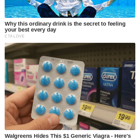
ഗൂഗിള്‍ ഐഡി ഉപയോഗിച്ച് ലോഗിന്‍ ചെയ്യാം,
അല്ലെങ്കില്‍ പുതിയ അക്കൗണ്ട് രജിസ്റ്റര്‍ ചെയ്യാം
ചിത്രങ്ങള്‍ക്കായി , സ്റ്റുഡിയോ ഗിബ്ലി (Studio gibli)
എന്ന പദത്തിനൊപ്പം ലളിതമായ
ശൈലിയിലുള്ളപ്രോംപ്റ്റ് നല്‍കുക.
ശേഷം ഡൗണ്‍ലോഡ് ആന്റ് സേവ്.
ഇത്തരത്തില്‍ ചിത്രങ്ങള്‍ എഡിറ്റ് ചെയ്യാന്‍ കഴിയുന്ന
ചില സൗജന്യ ആപ്പുകള്‍ പരിശോധിക്കാം.
ഗൂഗിള്‍ ജെമിനി: ഗൂഗിളിന്റെ എഐ ചാറ്റ് ബോട്ടിനും
ഗിബ്ലി ചിത്രങ്ങള്‍ നിര്‍മ്മിച്ചെടുക്കാന്‍ കഴിയും.
ആവശ്യമുള്ള നിര്‍ദേശങ്ങള്‍ ടെക്‌സ്റ്റായി
നല്‍കുകയോ, ഫോട്ടോ അപ്‌ലോഡ് ചെയ്യുകയോ
ചെയ്യാം.
ഗ്രോക്ക്: എക്‌സ്എഐയുടെ ഗ്രോക്ക്3 യില്‍