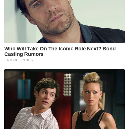
college ൻ സുഹൃത്തായിരുന്ന നക്സൽ നേതാവ് മുരളി
കണ്ണമ്പള്ളിയുടെ വേഷമായിരുന്നു പൃഥ്വീരാജിനോട്
പറയാൻ പോയത്.
തിരക്കഥ മുഴുവൻ വായിച്ച പൃഥ്വി പറഞ്ഞു.
ഇതിൽ മുരളീ കണ്ണമ്പള്ളി എന്ന തൻറെ
കഥാപാത്രത്തെ നായകനാക്കി മാറ്റി എഴുതാമെങ്കിൽ
അദ്ദേഹം അഭിനയിക്കാം എന്ന്.
അത് നടക്കില്ല എന്ന് ഞാൻ പറഞ്ഞു.
അനിലേട്ടൻ അവിശ്വസനീയമായി എന്നെ നോക്കി.
പൃഥ്വിരാജിനെ സംബന്ധിച്ച് അദ്ദേഹത്തിൻറെ
നായകത്വം അനുസരിച്ച് ആവശ്യപ്പെട്ടത് ശരി
തന്നെയാണ് .പക്ഷേ ചരിത്രത്തോട്
നീതിപുലർത്തേണ്ടത് സംവിധായകനായ എൻ്റെ
കടമയാണല്ലോ…
അന്ന് കോംപ്രമൈസ് ചെയ്തിരുന്നെങ്കിൽ ഒരു മാസ്