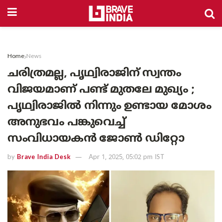
Home
News
ചരിത്രമല്ല, പൃഥ്വിരാജിന് സ്വന്തം
വിജയമാണ് പണ്ട് മുതലേ മുഖ്യം ;
പൃഥ്വിരാജിൽ നിന്നും ഉണ്ടായ മോശം
അനുഭവം പങ്കുവെച്ച്
സംവിധായകൻ ജോൺ ഡിറ്റോ
by
Brave India Desk
Apr 1, 2025, 05:02 pm IST