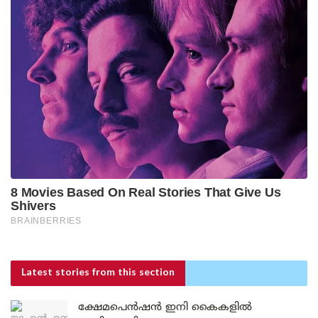
Latest stories
from this section
ക്ഷേമപെൻഷൻ ഇനി കൈകളിൽ