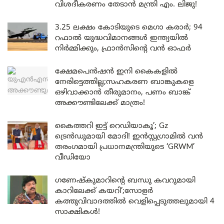
വിശദീകരണം തേടാൻ മന്ത്രി എം. ലിജു!
3.25 ലക്ഷം കോടിയുടെ മെഗാ കരാർ; 94
റഫാൽ യുദ്ധവിമാനങ്ങൾ ഇന്ത്യയിൽ
നിർമ്മിക്കും, ഫ്രാൻസിന്റെ വൻ ഓഫർ
ക്ഷേമപെൻഷൻ ഇനി കൈകളിൽ
നേരിട്ടെത്തില്ല;സഹകരണ ബാങ്കുകളെ
ഒഴിവാക്കാൻ തീരുമാനം, പണം ബാങ്ക്
അക്കൗണ്ടിലേക്ക് മാത്രം!
കൈത്തറി ഇട്ട് റെഡിയാകൂ’; Gz
ട്രെൻഡുമായി മോദി! ഇൻസ്റ്റഗ്രാമിൽ വൻ
തരംഗമായി പ്രധാനമന്ത്രിയുടെ ‘GRWM’
വീഡിയോ
ഗണേഷ്കുമാറിന്റെ ബന്ധു കവറുമായി
കാറിലേക്ക് കയറി’;സോളർ
കത്തുവിവാദത്തിൽ വെളിപ്പെടുത്തലുമായി 4
സാക്ഷികൾ!