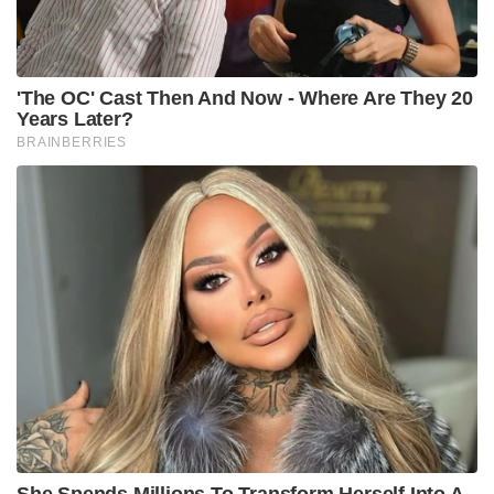
പടം എനിക്ക് ചെയ്യാമായിരുന്നു. പിന്നീട് പൃഥ്വിരാജ്
ചെയ്യേണ്ട വേഷം സൈജു കുറുപ്പ് ചെയ്തു.
സ്വന്തം വിജയത്തിനായി, ചരിത്രത്തോട്
നീതിപുലർത്താതെ ഇറക്കിയ എമ്പുരാൻ
വിമർശിക്കപ്പെടുമ്പോൾ എന്നു മുതലേ ഈ
ചരിത്രത്തോടുള്ള നിരുത്തരവാദ സമീപനം പൃഥ്വിക്ക്
ഉണ്ട് എന്ന് പറയാനാണീ കുറിപ്പ്.
Tags:
prithviraj
John Ditto