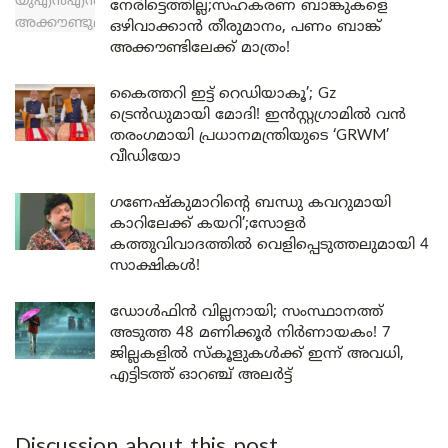
നേരിട്ടെത്തില്ല;സഹകരണ ബാങ്കുകളെ
ഒഴിവാക്കാൻ തീരുമാനം, പണം ബാങ്ക്
അക്കൗണ്ടിലേക്ക് മാത്രം!
കൈത്തറി ഇട്ട് റെഡിയാകൂ’; Gz
ട്രെൻഡുമായി മോദി! ഇൻസ്റ്റഗ്രാമിൽ വൻ
തരംഗമായി പ്രധാനമന്ത്രിയുടെ ‘GRWM’
വീഡിയോ
ഗണേഷ്കുമാറിന്റെ ബന്ധു കവറുമായി
കാറിലേക്ക് കയറി’;സോളർ
കത്തുവിവാദത്തിൽ വെളിപ്പെടുത്തലുമായി 4
സാക്ഷികൾ!
ഡോൾഫിൻ വില്ലനായി; സംസ്ഥാനത്ത്
അടുത്ത 48 മണിക്കൂർ നിർണായകം! 7
ജില്ലകളിൽ സ്കൂളുകൾക്ക് ഇന്ന് അവധി,
എട്ടിടത്ത് ഓറഞ്ച് അലർട്ട്
Discussion about this post