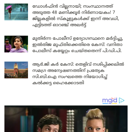
ഡോൾഫിൻ വില്ലനായി; സംസ്ഥാനത്ത്
അടുത്ത 48 മണിക്കൂർ നിർണായകം! 7
ജില്ലകളിൽ സ്കൂളുകൾക്ക് ഇന്ന് അവധി,
എട്ടിടത്ത് ഓറഞ്ച് അലർട്ട്
മുതിർന്ന പോലീസ് ഉദ്യോഗസ്ഥനെ മർദ്ദിച്ചു,
ഇൽതിജ മുഫ്തിക്കെതിരെ കേസ്: വനിതാ
പോലീസ് കയ്യേറ്റം ചെയ്തതെന്ന് പി.ഡി.പി.
ആർ.ജി കർ കേസ്: തെളിവ് നശിപ്പിക്കലിൽ
സമഗ്ര അന്വേഷണത്തിന് പ്രത്യേക
സി.ബി.ഐ സംഘത്തെ നിയോഗിച്ച്
കൽക്കട്ട ഹൈക്കോടതി