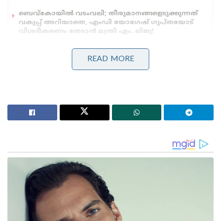
ബെവ്കോയിൽ വടംവലി; തീരുമാനങ്ങളെടുക്കുന്നത്
വകുപ്പ് അറിയാതെ, എംഡി യോഗേഷ് ഗുപ്തയോട്
വിശദീകരണം തേടാൻ മന്ത്രി എം. ലിജു!
3.25 ലക്ഷം കോടിയുടെ മെഗാ കരാർ; 94 റഫാൽ
യുദ്ധവിമാനങ്ങൾ ഇന്ത്യയിൽ നിർമ്മിക്കും,
READ MORE
ഫ്രാൻസിന്റെ വൻ ഓഫർ
2005 ഡിസംബർ മാസം. എറണാകുളം എളംകുളത്തെ
ജനതാ റോഡിലെ പൃഥ്വീരാജിൻ്റെ ഫ്ലാറ്റിലേക്ക് ഞാനും
അന്ന് പ്രൊഡക്ഷൻ കൺട്രോളറും പിന്നീട്
പ്രൊഡ്യൂസറുമായ അനിൽ മാത്യുവും ഒന്നിച്ച് ചെന്നു.
എൻ്റെ കയ്യിൽ DTP എടുത്ത് ബൈൻ്റു ചെയ്ത എൻ്റെ
സിനിമയുടെ തിരക്കഥയുമുണ്ടായിരുന്നു.
അടിയന്തരാവസ്ഥക്കാലത്ത് നടന്ന രാജൻ
കൊലക്കേസിൻ്റെ രഹസ്യങ്ങൾ
വെളിപ്പെടുത്തുന്നതായിരുന്നു സിനിമ . രണ്ടു
വർഷമെടുത്ത് എഴുതിയ തിരക്കഥയിൽ രാജൻ്റെ