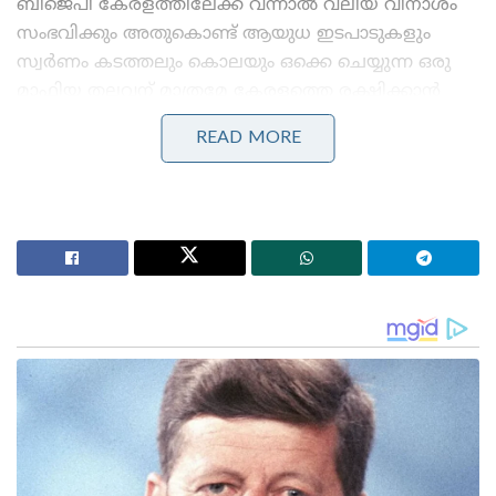
ബിജെപി കേരളത്തിലേക്ക് വന്നാൽ വലിയ വിനാശം
സംഭവിക്കും അതുകൊണ്ട് ആയുധ ഇടപാടുകളും
സ്വർണം കടത്തലും കൊലയും ഒക്കെ ചെയ്യുന്ന ഒരു
മാഫിയ തലവന് മാത്രമേ കേരളത്തെ രക്ഷിക്കാൻ
കഴിയൂ എന്നാണു സിനിമയിൽ പറയുന്നതു.
READ MORE
വർഷങ്ങൾക്കു മുൻപ് നടന്ന ഗോധ്ര കലാപത്തെ
മുഴുവൻ കാണിക്കാതെ വളച്ചൊടിച്ച് കേരളത്തിൽ
മതസ്പർദ്ധ ഉണ്ടാക്കാനും ഈ സിനിമ
ശ്രമിക്കുന്നുവെന്നും അവർ കുറ്റപ്പെടുത്തി.
Stories you may like
‘കത്തിയത് എന്റെ വാഹനമല്ല, കോടികളുടെ സ്വപ്നം:
സംവിധായകൻ വിജീഷ് മണിയുടെ കാർ കത്തിച്ച
കേസിൽ പ്രതികളെ പിടികൂടാതെ പോലീസ്
കർക്കിടകം കനക്കുന്നു, 3 ജില്ലകളിൽ അതിതീവ്ര മഴ;
പത്തനംതിട്ടയും കോട്ടയവും ഇടുക്കിയും റെഡ്
അലർട്ടിൽ!’: വരും മണിക്കൂറുകളിൽ പ്രളയസാധ്യത