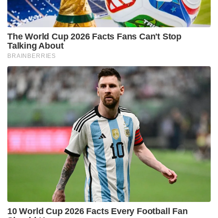
കഥാപാത്രം. അത് മാറ്റി ബൽരാജ് ഭയ്യ
എന്നാക്കിയതുകൊണ്ട് ഒന്നും ഇത് മാറാൻ പോകുന്നില്ല
കാരണം ഇതിനകത്ത് പറഞ്ഞിരിക്കുന്നത് വയലൻസ്
ആണ്. ഇതിനകത്തുള്ളത് ബിജെപി വന്നു കഴിഞ്ഞാൽ
നമ്മുടെ രാജ്യം കുട്ടിച്ചോറാകും. ഇപ്പോൾ
മതസൗഹാർദത്തോടുകൂടി സ്നേഹത്തോടുകൂടി
ഇരിക്കുന്ന കേരളം എന്ന് പറയുന്ന കൊച്ചു സംസ്ഥാനം
ഇങ്ങനെ ഭാരതത്തിന്റെ ഭാഗമല്ലാതെ മാറികിടക്കുന്നത്
തന്നെയാണ് സേഫ്, അത് ഭാരതത്തിന്റെ ഭാഗമാകണ്ട
എന്നുള്ള തെറ്റായ ഒരു ധാരണ സമൂഹത്തിന്
നൽകുന്നു.
മുഖ്യമന്ത്രി പിണറായി വിജയൻ എന്തുദ്ദേശത്തിലാണ്
തന്റെ പേരക്കുട്ടിയെ ഈ സിനിമ കാണാൻ
കൊണ്ടുപോയതെന്നു മനസ്സിലായില്ലെന്നും അവർ
പറഞ്ഞു.
Tags:
dgp r sreelekha
empuran
mohan lal
cinema