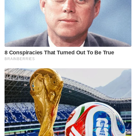
പൃഥ്വിരാജ് ‘ലൂസിഫറി’ൽ വന്നപ്പോൾ എനിക്ക്
ഭയങ്കരമായി ഇഷ്ടപ്പെട്ടു. കാരണം അത് വളരെ സട്ടിൽ
ആയിട്ടുള്ള ഒരു വരവായിരുന്നു. പക്ഷേ ഇതിൽ
മോഹൻലാലിനെക്കാൾ കൂടുതൽ പൃഥ്വിരാജ് നിറഞ്ഞു
നിൽക്കുന്ന ഒരു സിനിമയാണ്. സയിദ് മസൂദ് എങ്ങനെ
സയിദ് മസൂദ് ആയി എന്ന് കാണിക്കാൻ വേണ്ടി‌
ഇതുപോലെ ഗോധ്ര കലാപം വലിച്ച്‌ കൊണ്ടുവരികയും
അത് വികലമായി കാണിക്കുകയും, അതായത് ആ
ട്രെയിൻ കത്തുന്നത് ശരിക്കും കാണിക്കുന്നില്ല, അത്
എഡിറ്റ് ചെയ്യുമ്പോഴും അതിന്റെ ഒന്നും മാറാൻ
പോകുന്നില്ല. അതിന്റെ കഥ എന്ന് പറയുന്നത് ഇപ്പോഴും
കഥയായിട്ട് തന്നെ ഇരിക്കും. സിനിമയുടെ സന്ദേശം
ഇപ്പോഴും അതുപോലെ ഇരിക്കും, കുറെ സീനുകൾ
മാറ്റിയതുകൊണ്ടോ അതിനകത്തെ മുഖ്യ വില്ലന്റെ പേര്
മാറ്റിയതുകൊണ്ടോ കാര്യമില്ല. ഹനുമാന്റെ പേരിട്ട
ബജ്‌രംഗി ഭായി എന്ന് പറയുന്ന ആളാണ് വില്ലൻ