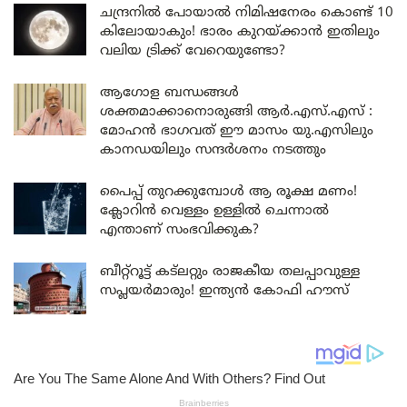
ചന്ദ്രനിൽ പോയാൽ നിമിഷനേരം കൊണ്ട് 10
കിലോയാകും! ഭാരം കുറയ്ക്കാൻ ഇതിലും
വലിയ ട്രിക്ക് വേറെയുണ്ടോ?
ആഗോള ബന്ധങ്ങൾ
ശക്തമാക്കാനൊരുങ്ങി ആർ.എസ്.എസ് :
മോഹൻ ഭാഗവത് ഈ മാസം യു.എസിലും
കാനഡയിലും സന്ദർശനം നടത്തും
പൈപ്പ് തുറക്കുമ്പോൾ ആ രൂക്ഷ മണം!
ക്ലോറിൻ വെള്ളം ഉള്ളിൽ ചെന്നാൽ
എന്താണ് സംഭവിക്കുക?
ബീറ്റ്‌റൂട്ട് കട്‌ലറ്റും രാജകീയ തലപ്പാവുള്ള
സപ്ലയർമാരും! ഇന്ത്യൻ കോഫി ഹൗസ്