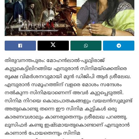
തിരുവനന്തപുരം: മോഹൻലാൽ-പൃഥ്വിരാജ്
കൂട്ടുകെട്ടിലിറങ്ങിയ എമ്പുരാൻ സിനിമയ്‌ക്കെതിരെ
രൂക്ഷ വിമർശനവുമായി മുൻ ഡിജിപി ആർ ശ്രീലേഖ.
എമ്പുരാൻ സമൂഹത്തിന് വളരെ മോശം സന്ദേശം
നൽകുന്ന സിനിമയാണെന്ന് അവർ കുറ്റപ്പെടുത്തി.
സിനിമ നിറയെ കൊലപാതകങ്ങളും വയലൻസുമുണ്ട്
അതുകൊണ്ടു തന്നെ ഈ സിനിമ കുട്ടികൾ ഒരു
കാരണവശാലും കാണരുതെന്നും ശ്രീലേഖ പറഞ്ഞു.
ലൂസിഫർ കണ്ടു ഇഷ്ടമായതുകൊണ്ടാണ് എമ്പുരാൻ
കാണാൻ പോയതെന്നും സിനിമ