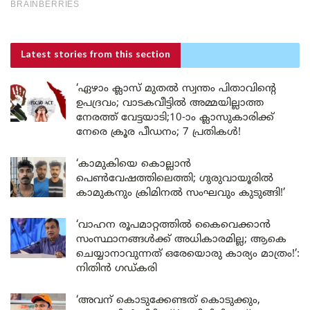
Latest stories
from this section
‘ഏഴാം ക്ലാസ് മുതൽ സ്വന്തം പിതാവിന്റെ
ഉപദ്രവം; വാടകവീട്ടിൽ അമ്മയില്ലാത്ത
നേരത്ത് വേട്ടയാടി;10-ാം ക്ലാസുകാരിക്ക്
നേരെ ക്രൂര പീഡനം; 7 പ്രതികൾ!
‘കാമുകിയെ കൊല്ലാൻ
പെൺവേഷത്തിലെത്തി; ഗുരുവായൂരിൽ
കാമുകനും ക്രിമിനൽ സംഘവും കുടുങ്ങി!’
‘വാഹന രൂപമാറ്റത്തിൽ കൈവെക്കാൻ
സംസ്ഥാനങ്ങൾക്ക് അധികാരമില്ല; ആകെ
ചെയ്യാനാവുന്നത് ഒരേയൊരു കാര്യം മാത്രം!’:
നിതിൻ ഗഡ്കരി
‘അവന് കൊടുക്കേണ്ടത് കൊടുക്കും,