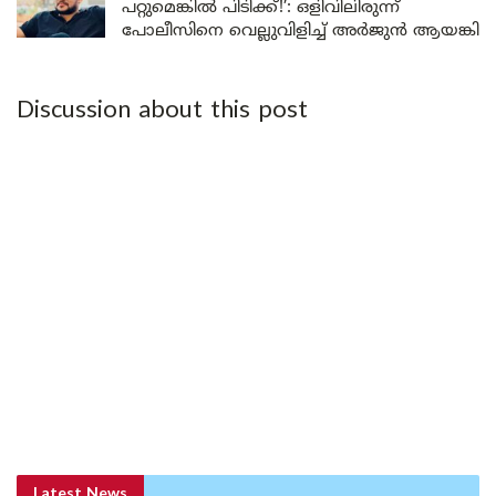
പറ്റുമെങ്കിൽ പിടിക്ക്!’: ഒളിവിലിരുന്ന്
പോലീസിനെ വെല്ലുവിളിച്ച് അർജുൻ ആയങ്കി
Discussion about this post
Latest News