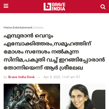
Home
Entertainment
Cinema
എമ്പുരാൻ വെറും
എമ്പോക്കിത്തരം,സമൂഹത്തിന്
മോശം സന്ദേശം നൽകുന്ന
സിനിമ,പകുതി വച്ച് ഇറങ്ങിപ്പോരാൻ
തോന്നിയെന്ന് ആർ ശ്രീലേഖ
by
Brave India Desk
Apr 8, 2025, 11:47 am IST